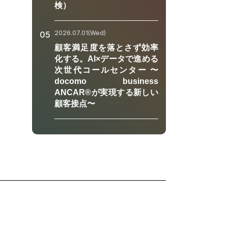
検）
2026.07.01(Wed)
05
顧客満足度を落とさず効率
化する。AI×データで進める
次世代コールセンター 〜
docomo business
ANCAR®が実現する新しい
顧客接点〜