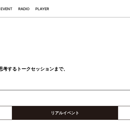
E
V
E
N
T
R
A
D
I
O
P
L
A
Y
E
R
思考するトークセッションまで、
リアルイベント