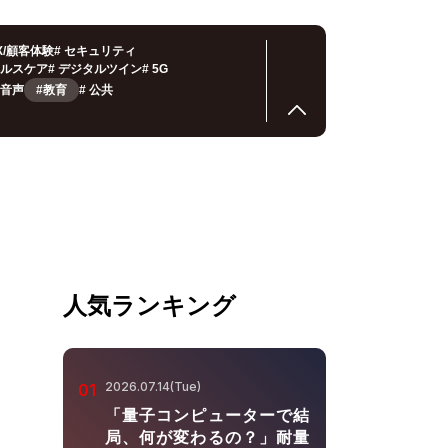
X/顧客体験
#
セキュリティ
ルスケア
#
デジタルツイン
#
5G
音声
#教育
#
公共
人気ランキング
2026.07.14(Tue)
01
「量子コンピューターで結
局、何が変わるの？」耐量