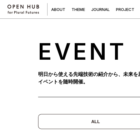
A
B
O
U
T
T
H
E
M
E
J
O
U
R
N
A
L
P
R
O
J
E
C
T
EVENT
明日から使える先端技術の紹介から、未来を
イベントを随時開催。
ALL