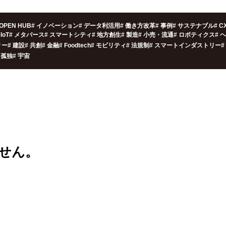
OPEN HUB
#
イノベーション
#
データ利活用
#
働き方改革
#
事例
#
サステナブル
#
C
IoT
#
メタバース
#
スマートシティ
#
地方創生
#
製造
#
小売・流通
#
ロボティクス
#
ヘ
リー
#
建設
#
共創
#
金融
#
Foodtech
#
モビリティ
#
法規制
#
スマートインダストリー
#
孤独
#
宇宙
せん。