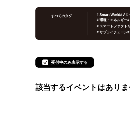
#
Smart World
#
AI
#
すべてのタグ
#
環境・エネルギー
#
#
スマートファクト
#
サプライチェーン
#
受付中のみ表示する
該当するイベントは
ありま