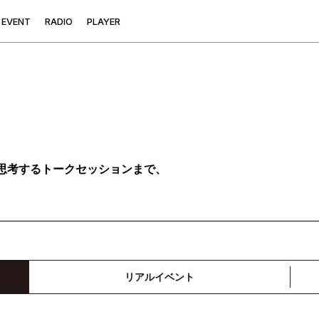
E
V
E
N
T
R
A
D
I
O
P
L
A
Y
E
R
思考するトークセッションまで、
リアルイベント