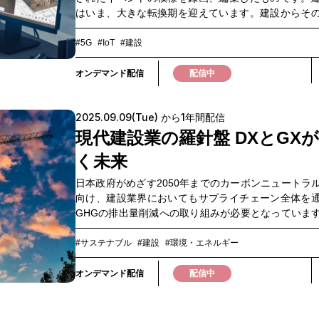
はいま、大きな転換期を迎えています。建設からそ
備保全に至るまで、人手不足や、時間外労働の上限規
化の推進問題など様々な課題を抱えています。さら
#5G
#IoT
#建設
の建設現場では、現地作業員からの進捗報告の内容
乖離があり、確認作業に多大な時間を要するなど、
オンデマンド配信
配信中
ル共通の課題も浮き彫りになっています。こうした
決策として、360°カメラやドローンを活用したデジ
2025.09.09(Tue) から1年間配信
ンプラットフォームが注目を集めています。本ウェ
は「建設業のDX化」をテーマに、デジタルツインツ
現代建設業の羅針盤 DXとGX
入している企業の方々に現場での課題、活用事例、
く未来
などを講演いただくとともに、デジタルツインツー
情報をお伝えします。インフラ保全や店舗管理など
日本政府がめざす2050年までのカーボンニュートラ
活かせる具体的なヒントを得られるウェビナーです
向け、建設業界においてもサプライチェーン全体を
視聴ください。▼このような方におすすめ▼・施工
GHGの排出量削減への取り組みが必要となっていま
を効率化させたい方・複数の建設現場を遠隔から確
量削減にあたっては、建設現場の重機の利用状況や
方・BIMデータを効率的に活用したい方・インフラ
用量などの情報や、取引先からの資材重量などの一
#サステナブル
#建設
#環境・エネルギー
舗管理を効率化させたい方
の収集とその効率化が必要です。そこで、建設業界
知見を持つネクストフィールド、建設業界のサプラ
オンデマンド配信
配信中
ンを支える伊藤忠丸紅鉄鋼、データ活用などを通じ
題解決を行うNTTドコモビジネスの3社はそれぞれの
合させ、DXを通じた建設業界の脱炭素化促進を実現