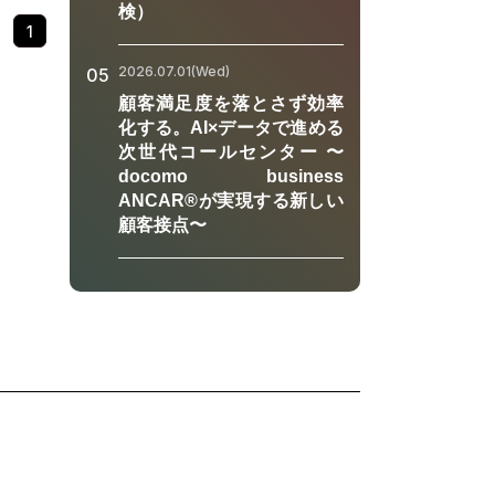
検）
。本ウェ
1
れに対し
GXの最
2026.07.01(Wed)
05
てお伝え
顧客満足度を落とさず効率
GX推進
化する。AI×データで進める
や業務効
次世代コールセンター 〜
新の動き
docomo business
ッチアッ
ANCAR®が実現する新しい
顧客接点〜