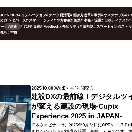
OPEN HUB
#
イノベーション
#
データ利活用
#
働き方改革
#
事例
#
サステナブル
#
C
IoT
#
メタバース
#
スマートシティ
#
地方創生
#
製造
#
小売・流通
#
ロボティクス
#
ヘ
リー
#建設
#
共創
#
金融
#
Foodtech
#
モビリティ
#
法規制
#
スマートインダストリ
孤独
#
宇宙
2025.10.08(Wed) から1年間配信
建設DXの最前線！デジタルツ
が変える建設の現場-Cupix
Experience 2025 in JAPAN-
※本ウェビナーは、2025年9月24日にOPEN HUB Pa
されたイベントの模様を録画、編集したものです。