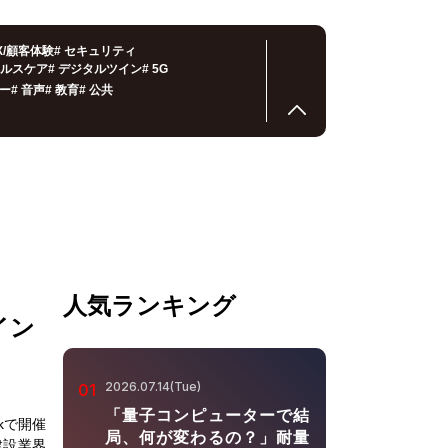
X/顧客体験
#
セキュリティ
ルスケア
#
デジタルツイン
#
5G
ー
#
音声
#
教育
#
公共
人気ランキング
イン
2026.07.14(Tue)
01
「量子コンピューターで結
rkで開催
局、何が変わるの？」耐量
建設業界