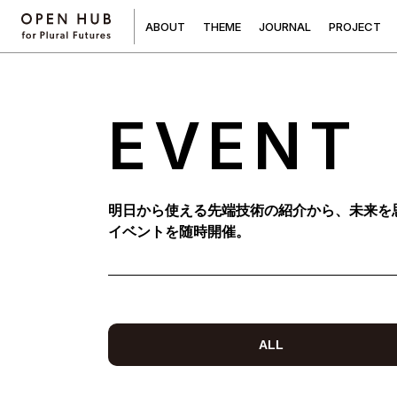
A
B
O
U
T
T
H
E
M
E
J
O
U
R
N
A
L
P
R
O
J
E
C
T
EVENT
明日から使える先端技術の紹介から、未来を
イベントを随時開催。
ALL