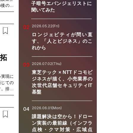
子暗号エバンジェリストに
の後の設
聞いてみた
制、DX
に、海外
と実体に
2026.05.22(Fri)
02
グローバ
ロンジェビティが問い直
課題の解
す、「人とビジネス」のこ
タルツイ
れから
ビナーで
ールを導
が拓
導入効果
2026.07.02(Thu)
03
ルの最新
東芝テック × NTTドコモビ
、実務に
ル実現に
ジネスが描く、小売業界の
。ぜひご
通じての
次世代店舗セキュリティIT
管理業務
す。排出
基盤
認したい
電気の使
保全や店
次データ
に関する
2026.06.01(Mon)
04
イチェー
課題解決は空から！ドロー
企業の課
ン実装の最前線（インフラ
知見を融
点検・クマ対策・広域点
するソリ