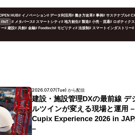
OPEN HUB
#
イノベーション
#
データ利活用
#
働き方改革
#
事例
#
サステナブル
#
C
#IoT
#
メタバース
#
スマートシティ
#
地方創生
#
製造
#
小売・流通
#
ロボティクス
リー
#
建設
#
共創
#
金融
#
Foodtech
#
モビリティ
#
法規制
#
スマートインダストリー
#
2026.07.07(Tue) から配信
建設・施設管理DXの最前線 デ
ルツインが変える現場と運用 –
Cupix Experience 2026 in JA
–