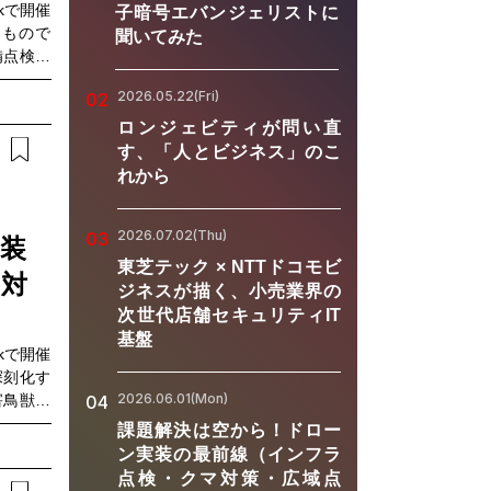
rkで開催
子暗号エバンジェリストに
たもので
聞いてみた
備点検、
練者依存
2026.05.22(Fri)
02
うした課
60°カ
ロンジェビティが問い直
・共有で
す、「人とビジネス」のこ
ビナーで
れから
保守・保
いて、
2026.07.02(Thu)
03
解説しま
装
からの現
東芝テック × NTTドコモビ
マ対
行かなけ
ジネスが描く、小売業界の
化や省人
次世代店舗セキュリティIT
ろん、次
基盤
rkで開催
の内容で
深刻化す
め・施工
2026.06.01(Mon)
害鳥獣被
04
場を遠隔
をどう実
い方・イ
課題解決は空から！ドロー
インフラ
ン実装の最前線（インフラ
ローン活
点検・クマ対策・広域点