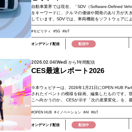
ください。▼このような方におすすめ・新規事業
自動車業界では現在、「SDV（Software-Defined Vehi
画・経営企画の担当者・AIやテクノロジーの未来ト
をキーワードに、クルマの価値や開発のあり方が大
把握したい方・グローバルカンファレンスの情報を
しています。SDVでは、車両機能をソフトウェアに
キャッチアップしたい方▼関連ウェビナー紹介CES202
続的に進化させることが前提となり、OTAアップデ
レポートhttps://openhub.ntt.com/event/15370.html
アルタイムデータ活用などを通じて、車両の価値を
#モビリティ
#5G
#IoT
ながら高めていくモデル」へと移行しています。そ
要となるのが、車両・クラウド・データを常時つな
オンデマンド配信
配信中
クティビティ」です。SDVは車載ソフトウェアやE/E
クチャだけでは完結せず、OTA、リアルタイムデー
2026.02.04(Wed) から1年間配信
クラウド連携といった仕組みを支えるネットワーク
って初めて価値を発揮します。本ウェビナーでは、S
CES最速レポート2026
において求められるコネクティビティの役割と、グ
接続・ローミング・常時接続を支えるネットワーク
ついて解説します。是非ご視聴ください。▼このよ
※本ウェビナーは、2026年1月21日にOPEN HUB Pa
おすすめです▼・自動車業界におけるSDV（Softw
されたイベントの模様を録画、編集したものです。
Defined Vehicle）時代の技術トレンドを把握した
こへ向かうのか。 CESが示す「次の産業変化」を、
クティビティ基盤に関心のある方・次世代車両開発や
ートでお届けします。 AIは「生成」から「行動」
を担当している方
し、 モビリティ、デジタルヘルス、スマートホームな
#OPEN HUB
#イノベーション
#AI
#IoT
来の生活と産業の具体像が一斉に披露された「CES 20
今年は例年以上に、世界中のビジネスリーダーの注
オンデマンド配信
配信中
ました。OPEN HUBでは、現地で得た最新トレン