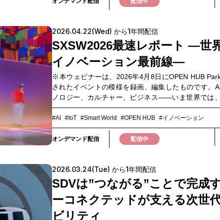
用が実務レベルでどのように進み始めているのかを
オンデマンド配信
配信中
す。実装の鍵となるのは、LTE上空利用プランをは
た通信・運用技術。夜間・山間部・遠隔地でも安定
2026.04.22(Wed) から1年間配信
を確保し、「使い続けられる」ドローン運用をどう
のか。ユースケースと技術の両面から、現場視点で
SXSW2026最速レポート ―世
す。ドローン活用を次のステージへ進めたい方にお
イノベーション最前線―
内容です。ぜひご視聴ください。▼このような方
め・クマ対策・獣害対策の実装事例を知りたい方・
※本ウェビナーは、2026年4月8日にOPEN HUB Pa
へのドローン導入を検討フェーズから前進させたい方
されたイベントの模様を録画、編集したものです。A
止まりにしないドローン活用を目指す方・LTE上空
ノロジー、カルチャー、ビジネス——いま世界では
通信技術の最新動向を理解したい方・VTOL型ドロー
が融合しながら新しい産業や価値が生まれています。
広域点検の最前線を知りたい方
前線を体感できるのが「SXSW（サウス・バイ・サ
#AI
#IoT
#Smart World
#OPEN HUB
#イノベーション
スト）」です。 2026年も3月12日～18日に米国テキ
ースティンで開催され、世界中から企業、スタート
オンデマンド配信
配信中
研究者、クリエイターが集まり、AIやテクノロジー
カルチャーの未来について、ジャンルを超えた議論
2026.03.24(Tue) から1年間配信
げられました。本ウェビナーでは、STYLUSの秋元
え、今年の主要テーマや現地でのブランドアクティ
SDVは”つながる”ことで完成
ンを中心に、SXSW2026注目ポイントのレポートを
ーコネクテッドが支える次世
ます。現地の熱量とともに、トレンドやマーケティ
ントを効率よくキャッチアップできる内容です。ぜ
ビリティ