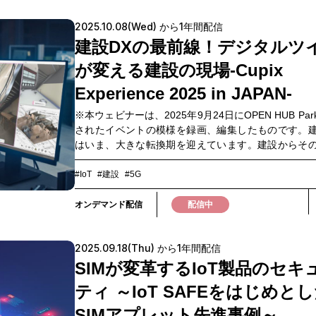
に、「2026年の事業戦略や新規事業を構想に直結す
2025.10.08(Wed) から1年間配信
という視点から産業の垣根を越えて進む、大きな変
を読み解きます。単なるトレンド紹介にとどまらず、
建設DXの最前線！デジタルツ
らの事業テーマや協業の方向性を考えるためのヒン
が変える建設の現場-Cupix
けするセッションです。ぜひご視聴ください。▼こ
方におすすめ▼・新規事業・事業企画・経営企画・
Experience 2025 in JAPAN-
イノベーションの担当者 ・CESの膨大な情報から「20
※本ウェビナーは、2025年9月24日にOPEN HUB Pa
構想づくりに役立つ示唆」を得たい方 ・未来の事業
されたイベントの模様を録画、編集したものです。
業テーマを探索したい方 ・組織のメンバーに最新ト
はいま、大きな転換期を迎えています。建設からそ
共有し、今後の活動に活かしたい方
備保全に至るまで、人手不足や、時間外労働の上限規
化の推進問題など様々な課題を抱えています。さら
#IoT
#建設
#5G
の建設現場では、現地作業員からの進捗報告の内容
乖離があり、確認作業に多大な時間を要するなど、
オンデマンド配信
配信中
ル共通の課題も浮き彫りになっています。こうした
決策として、360°カメラやドローンを活用したデジ
2025.09.18(Thu) から1年間配信
ンプラットフォームが注目を集めています。本ウェ
は「建設業のDX化」をテーマに、デジタルツインツ
SIMが変革するIoT製品のセキ
入している企業の方々に現場での課題、活用事例、
ティ ～IoT SAFEをはじめと
などを講演いただくとともに、デジタルツインツー
情報をお伝えします。インフラ保全や店舗管理など
SIMアプレット先進事例～