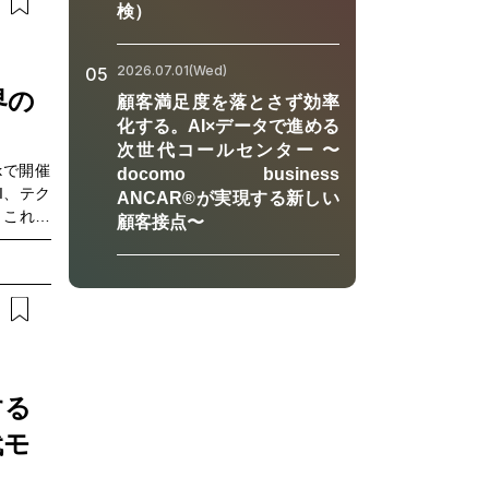
紹介しま
検）
じめとし
した通信
実現する
2026.07.01(Wed)
05
紐解きま
界の
顧客満足度を落とさず効率
すすめの
化する。AI×データで進める
におすす
次世代コールセンター 〜
点検業務
rkで開催
docomo business
・PoC
I、テク
ANCAR®が実現する新しい
利用など
、これら
顧客接点〜
ンによる
 その最
ウスウエ
サス州オ
アップ、
、社会、
が繰り広
陸氏を迎
ベーショ
する
お届けし
代モ
ングのヒ
ひご視聴