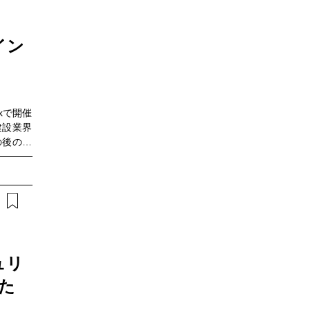
る示唆」
化の流れ
 これか
イン
トをお届
のような
オープン
26年の
rkで開催
機会や協
建設業界
レンドを
の後の設
制、DX
に、海外
と実体に
グローバ
課題の解
タルツイ
ビナーで
ールを導
ュリ
導入効果
した
ルの最新
、実務に