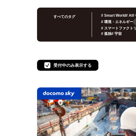
#
Smart World
#
AI
#
すべてのタグ
#
環境・エネルギー
#
スマートファクト
#
孤独
#
宇宙
受付中のみ表示する