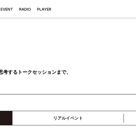
E
V
E
N
T
R
A
D
I
O
P
L
A
Y
E
R
思考するトークセッションまで、
リアルイベント