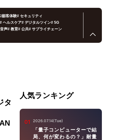
X/顧客体験
#
セキュリティ
#
ヘルスケア
#
デジタルツイン
#
5G
音声
#
教育
#
公共
#
サプライチェーン
人気ランキング
ジタ
2026.07.14(Tue)
PAN
01
「量子コンピューターで結
局、何が変わるの？」耐量