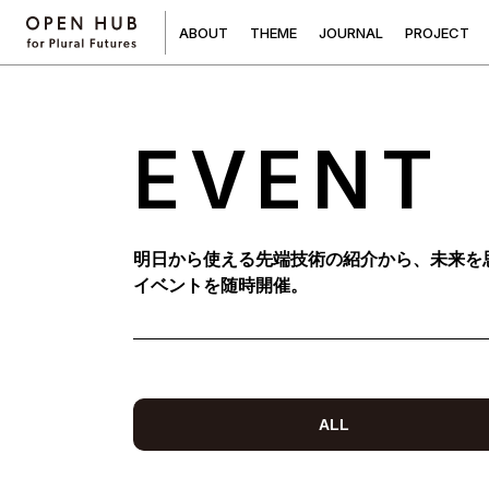
A
B
O
U
T
T
H
E
M
E
J
O
U
R
N
A
L
P
R
O
J
E
C
T
EVENT
明日から使える先端技術の紹介から、未来を
イベントを随時開催。
ALL