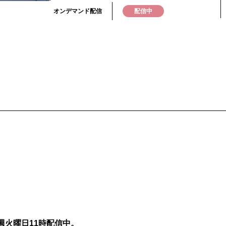
す。さらに、技術者の高齢化や人材不足が深刻化し
気候変動による災害リスクの増大も、現場に新たな
オンデマンド配信
配信中
きつけています。そこで注目されているのが、空か
ドローンを活用したインフラソリューションです。
ナーでは「インフラメンテナンス」をテーマに、今
業や自治体で活躍している、ドローンを含むDXテク
や防災・災害時におけるドローンの最新活用事例を
ます。実務に活かす具体的なヒントを得られるウェ
す。ぜひご視聴ください。
週火曜日11時配信中。