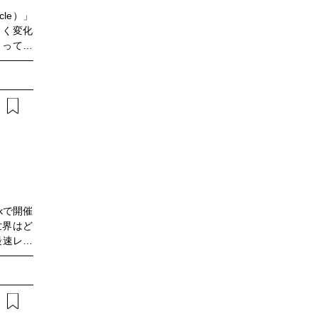
・事業企
cle）」
レンドを
きく変化
効率よく
よって継
6 最速
ートやリ
「運用し
の中で重
ぐ「コネ
アーキテ
タ同期、
基盤によ
DV時代
ローバル
の要件に
うな方に
rkで開催
are-
世界はど
い方・コネ
最速レポ
DX推進
へと進化
ど、 未
26」。
目を集め
ドをもと