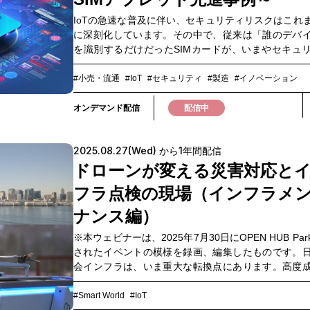
活かせる具体的なヒントを得られるウェビナーです
IoTの急速な普及に伴い、セキュリティリスクはこれ
視聴ください。▼このような方におすすめ▼・施工
に深刻化しています。その中で、従来は「誰のデバ
を効率化させたい方・複数の建設現場を遠隔から確
を識別するだけだったSIMカードが、いまやセキュ
方・BIMデータを効率的に活用したい方・インフラ
中核を担う「スマートエンジン」へと進化している
舗管理を効率化させたい方
じでしょうか。本ウェビナーでは、SIMアプレット
#小売・流通
#IoT
#セキュリティ
#製造
#イノベーション
用した 「IoT SAFE」の最新ユースケースや、SIMを
キュリティ強化の取り組みを、実際の導入事例とと
オンデマンド配信
配信中
介します。IoT製品のセキュリティ課題解決に直結す
なヒントを得られる内容です。ぜひご視聴ください
2025.08.27(Wed) から1年間配信
ような方におすすめです▼・IoT製品・サービスの企画 
/ 運用に携わる方・自社IoT機器のセキュリティ強化
ドローンが変える災害対応と
ている方・SIMやモバイル通信の活用に関心をお持ち
フラ点検の現場（インフラメ
ナンス編）
※本ウェビナーは、2025年7月30日にOPEN HUB Pa
されたイベントの模様を録画、編集したものです。
会インフラは、いま重大な転換点にあります。高度
建設されたインフラの約7割が更新時期を迎え、従来
法では限界がきており、老朽化対策は待ったなし
#Smart World
#IoT