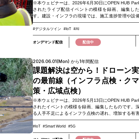
※本ウェビナーは、2026年6月30日にOPEN HUB Pa
されたライブ配信イベントの模様を録画、編集し
す。建設・インフラの現場では、施工進捗管理や設
施設保全において、人手不足や移動工数の増加、熟
など、現場運用の課題が年々深刻化しています。こ
#デジタルツイン
#IoT
#AI
題に対する新たな打ち手として注目されているのが、3
メラやドローンを活用し、“現場を誰でも簡単に記録
オンデマンド配信
配信中
きる”デジタルツインプラットフォームです。本ウェ
は、「建設・施設管理DX」をテーマに、施工管理や
2026.06.01(Mon) から1年間配信
全業務における実践的なデジタルツイン活用につ
CupixWorksの導入事例を交えながら分かりやすく
課題解決は空から！ドローン実
す。さらに、生成AIとの連携によって広がる、これ
の最前線（インフラ点検・ク
場運用の可能性についてもご紹介します。「現場に
れば分からない」をどう変えていくのか。業務効率
策・広域点検）
化、遠隔管理の高度化に取り組まれている方はもち
※本ウェビナーは、2026年5月13日にOPEN HUB Pa
の現場運用のあり方を検討したい方にもおすすめ
されたイベントの模様を録画、編集したものです。
す。ぜひご視聴ください。▼このような方におすす
る人手不足によるインフラ点検の遅れ、増加する有
管理業務を効率化・標準化したい方・複数の建設現
害。現場では今、これらの課題に対して 「ドローン
から確認したい方・BIMデータを効率的に活用した
装するか」 が問われています。本ウェビナーでは、
ンフラ保全や施設管理を効率化させたい方
#IoT
#Smart World
#5G
点検とクマ対策の2つの実装ユースケースを軸に、ド