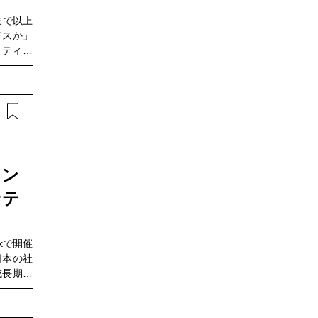
。ぜひご
まで以上
管理業務
イスか」
認したい
リティの
保全や店
のをご存
技術を活
用いたセ
もにご紹
る具体的
。▼この
/ 開発
を検討し
イン
の方
ンテ
rkで開催
日本の社
成長期に
の点検手
の状況で