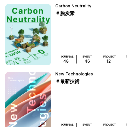
Carbon Neutrality
＃脱炭素
JOURNAL
EVENT
PROJECT
48
46
12
New Technologies
＃最新技術
JOURNAL
EVENT
PROJECT