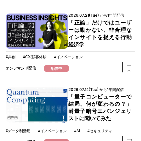
2026.07.21(Tue) から1年間配信
「正論」だけではユーザ
ーは動かない、非合理な
インサイトを捉える行動
経済学
#共創
#CX/顧客体験
#イノベーション
オンデマンド配信
配信中
2026.07.14(Tue) から1年間配信
「量子コンピューターで
結局、何が変わるの？」
耐量子暗号エバンジェリ
ストに聞いてみた
#データ利活用
#イノベーション
#AI
#セキュリティ