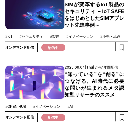
SIMが変革するIoT製品の
セキュリティ ～IoT SAFE
をはじめとしたSIMアプレ
ット先進事例～
#IoT
#セキュリティ
#製造
#イノベーション
#小売・流通
オンデマンド配信
配信中
2025.09.04(Thu) から1年間配信
“知っている”を“創る”に
つなげる。AI時代に必要
な問いが生まれるメタ認
知型リサーチのススメ
#OPEN HUB
#イノベーション
#AI
オンデマンド配信
配信中