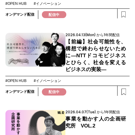
#OPEN HUB
#イノベーション
オンデマンド配信
配信中
2026.04.13(Mon) から1年間配信
【前編】社会可能性を、
構想で終わらせないため
に―NTTドコモビジネス
とひらく、社会を変える
ビジネスの実装―
#OPEN HUB
#イノベーション
オンデマンド配信
配信中
2026.04.07(Tue) から1年間配信
事業を動かす人の企画研
究所 VOL.2