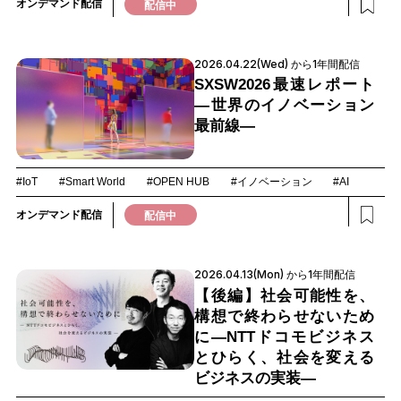
オンデマンド配信
配信中
2026.04.22(Wed) から1年間配信
SXSW2026最速レポート
―世界のイノベーション
最前線―
#IoT
#Smart World
#OPEN HUB
#イノベーション
#AI
オンデマンド配信
配信中
2026.04.13(Mon) から1年間配信
【後編】社会可能性を、
構想で終わらせないため
に―NTTドコモビジネス
とひらく、社会を変える
ビジネスの実装―