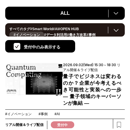
ALL
すべてのタグ
#
Smart World
#
AI
#
OPEN HUB
#イノベーション
#
データ利活用
#
働き方改革
#
事例
#
サステナブル
#
CX/顧客体験
#
セキュリティ
#
環境・エネルギー
#
IoT
#
メタバース
#
スマートシティ
受付中のみ表示する
#
地方創生
#
製造
#
小売・流通
#
ロボティクス
#
ヘルスケア
#
デジタルツイン
#
5G
#
スマートファクトリー
#
建設
#
共創
#
金融
#
Foodtech
#
モビリティ
#
法規制
2026.09.02(Wed) 15:30～18:30 リ
#
スマートインダストリー
#
音声
#
教育
#
公共
アル開催＆ライブ配信
#
サプライチェーン
#
孤独
#
宇宙
量子でビジネスは変わる
のか？企業が今考えるべ
き可能性と実装への一歩
― 量子領域のキーパーソ
ンが集結 ―
#イノベーション
#事例
#AI
リアル開催＆ライブ配信
受付中