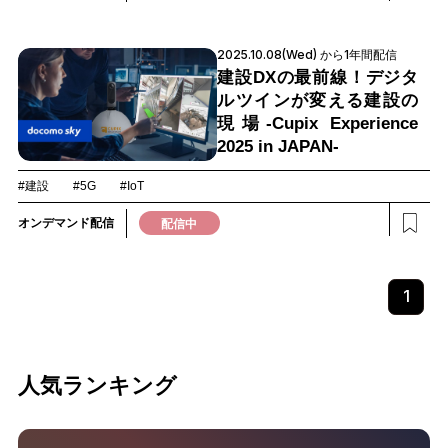
2025.10.08(Wed) から1年間配信
建設DXの最前線！デジタ
ルツインが変える建設の
現場-Cupix Experience
2025 in JAPAN-
#建設
#5G
#IoT
オンデマンド配信
配信中
1
人気ランキング