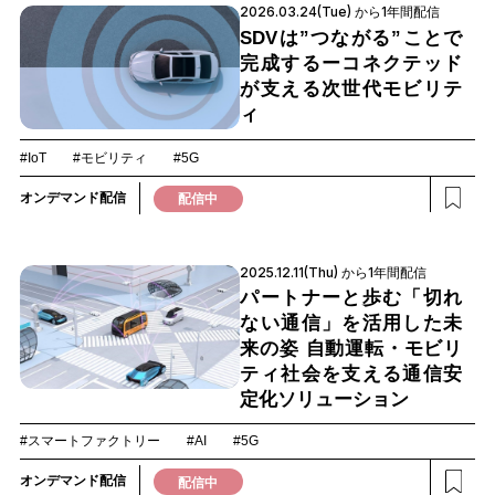
2026.03.24(Tue) から1年間配信
SDVは”つながる”ことで
完成するーコネクテッド
が支える次世代モビリテ
ィ
#IoT
#モビリティ
#5G
オンデマンド配信
配信中
2025.12.11(Thu) から1年間配信
パートナーと歩む「切れ
ない通信」を活用した未
来の姿 自動運転・モビリ
ティ社会を支える通信安
定化ソリューション
#スマートファクトリー
#AI
#5G
オンデマンド配信
配信中