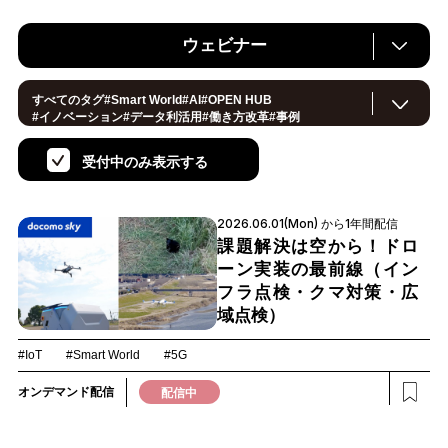
ウェビナー
すべてのタグ
#
Smart World
#
AI
#
OPEN HUB
#
イノベーション
#
データ利活用
#
働き方改革
#
事例
#
サステナブル
#
CX/顧客体験
#
セキュリティ
#
環境・エネルギー
#
IoT
#
メタバース
#
スマートシティ
受付中のみ表示する
#
地方創生
#
製造
#
小売・流通
#
ロボティクス
#
ヘルスケア
#
デジタルツイン
#5G
#
スマートファクトリー
#
建設
#
共創
#
金融
#
Foodtech
#
モビリティ
#
法規制
2026.06.01(Mon) から1年間配信
#
スマートインダストリー
#
音声
#
教育
#
公共
#
サプライチェーン
#
孤独
#
宇宙
課題解決は空から！ドロ
ーン実装の最前線（イン
フラ点検・クマ対策・広
域点検）
#IoT
#Smart World
#5G
オンデマンド配信
配信中