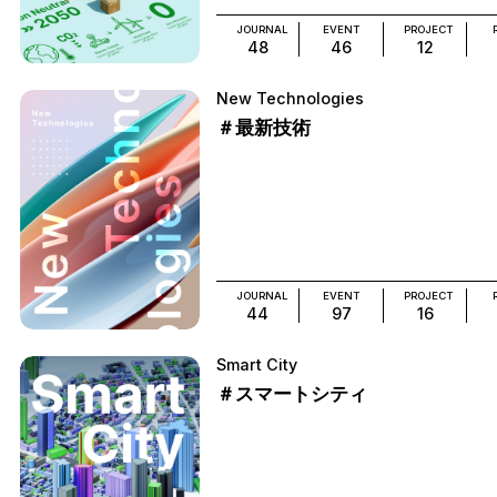
JOURNAL
EVENT
PROJECT
48
46
12
New Technologies
＃最新技術
JOURNAL
EVENT
PROJECT
44
97
16
Smart City
＃スマートシティ