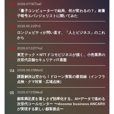
2026.07.14(Tue)
01
「量子コンピューターで結局、何が変わるの？」耐量
子暗号エバンジェリストに聞いてみた
2026.05.22(Fri)
02
ロンジェビティが問い直す、「人とビジネス」のこれ
から
2026.07.02(Thu)
03
東芝テック × NTTドコモビジネスが描く、小売業界の
次世代店舗セキュリティIT基盤
2026.06.01(Mon)
04
課題解決は空から！ドローン実装の最前線（インフラ
点検・クマ対策・広域点検）
2026.07.01(Wed)
05
顧客満足度を落とさず効率化する。AI×データで進める
次世代コールセンター 〜docomo business ANCAR®
が実現する新しい顧客接点〜