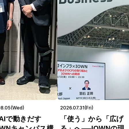
08.05(Wed)
2026.07.31(Fri)
AIで動きだす
「使う」から「広げ
OWNキャンパス構
る」へ──IOWNの現