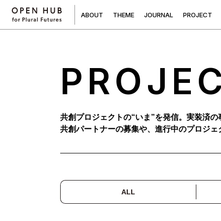
A
B
O
U
T
T
H
E
M
E
J
O
U
R
N
A
L
P
R
O
J
E
C
T
PROJE
共創プロジェクトの“いま”を発信。実装済の
共創パートナーの募集や、進行中のプロジェ
ALL