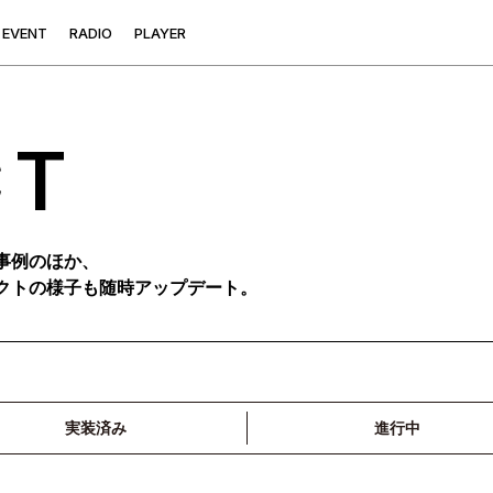
E
V
E
N
T
R
A
D
I
O
P
L
A
Y
E
R
CT
事例のほか、
クトの様子も随時アップデート。
実装済み
進行中