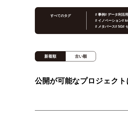
#
事例
#
データ利活
すべてのタグ
#
イノベーション
#
I
#
メタバース
#
5G
#
新着順
古い順
公開が可能なプロジェクト