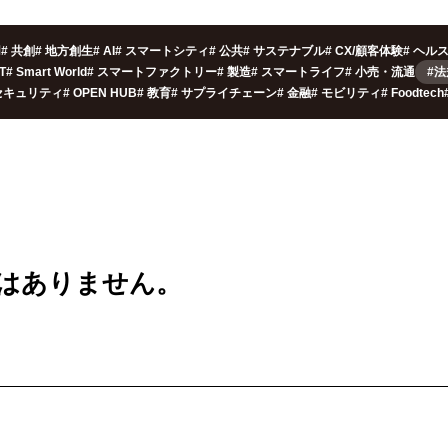
用
#
共創
#
地方創生
#
AI
#
スマートシティ
#
公共
#
サステナブル
#
CX/顧客体験
#
ヘル
oT
#
Smart World
#
スマートファクトリー
#
製造
#
スマートライフ
#
小売・流通
#
セキュリティ
#
OPEN HUB
#
教育
#
サプライチェーン
#
金融
#
モビリティ
#
Foodtech
は
ありません。