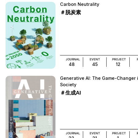
Carbon Neutrality
＃脱炭素
JOURNAL
EVENT
PROJECT
48
45
12
Generative AI: The Game-Changer 
Society
＃生成AI
JOURNAL
EVENT
PROJECT