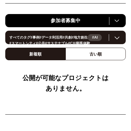
参加者募集中
すべてのタグ
#
事例
#
データ利活用
#
共創
#
地方創生
#AI
#
スマートシティ
#
公共
#
サステナブル
#
CX/顧客体験
#
ヘルスケア
#
環境・エネルギー
#
働き方改革
#
イノベーション
#
IoT
#
Smart World
#
スマートファクトリー
新着順
古い順
#
製造
#
スマートライフ
#
小売・流通
#
法規制
#
ロボティクス
#
建設
#
メタバース
#
5G
#
セキュリティ
#
OPEN HUB
#
教育
#
サプライチェーン
#
金融
#
モビリティ
#
Foodtech
#
デジタルツイン
公開が可能なプロジェクトは
ありません。