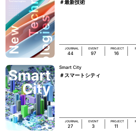
＃最新技術
JOURNAL
EVENT
PROJECT
44
97
16
Smart City
＃スマートシティ
JOURNAL
EVENT
PROJECT
27
3
11