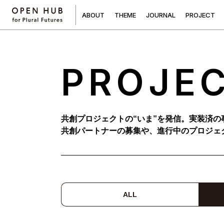
A
B
O
U
T
T
H
E
M
E
J
O
U
R
N
A
L
P
R
O
J
E
C
T
PROJE
共創プロジェクトの“いま”を発信。実装済の
共創パートナーの募集や、進行中のプロジェ
ALL