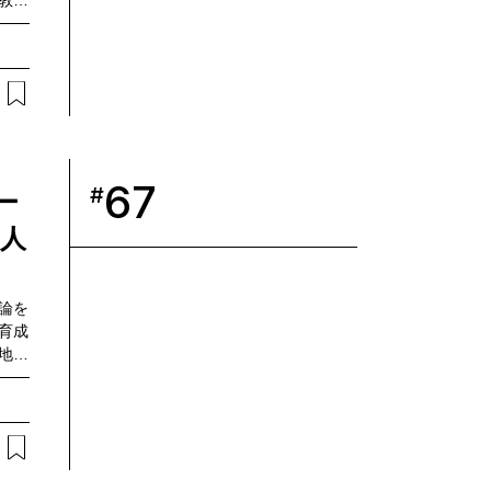
教育
GAス
ビス
童・生
総研
からの
て、
学習
から
67
#
ー
積さ
・生
す人
、デ
。独
った
論を
まな
育成
ドと
地域
。今
問題
トエ
選択
設計
ませ
OEL
ウの
リュー
ュニケ
の江