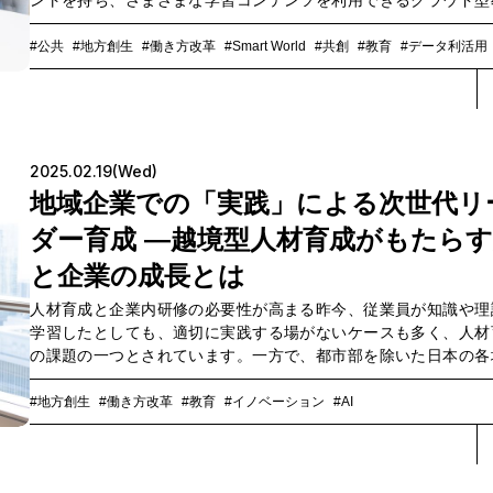
ントを持ち、さまざまな学習コンテンツを利用できるクラウド型
プラットフォームです。2019年より始まった、文部科学省の「GI
クール構想」（学校ICT環境整備化プロジェクト）を実現するサー
#公共
#地方創生
#働き方改革
#Smart World
#共創
#教育
#データ利活用
として活用され、全国の15,000校以上の学校、650万人以上の児
徒、先生、保護者に利用されるシェアNo.1の学習eポータル（MM
2023年4～5月調べ）となりました。そして2023年12月、文科省
次世代校務DXにおけるデータ連携基盤整備を求める流れに応じ
「ダッシュボード機能」をリリース。ダッシュボード機能とは、
2025.02.19(Wed)
アプリなどから取得する児童・生徒の学習履歴や、校務システム
地域企業での「実践」による次世代リ
取得する出欠情報、保健室情報、成績情報などのクラウド上に蓄
れたデータを統合・可視化することで、先生や教育委員会が児童
ダー育成 ―越境型人材育成がもたら
徒一人ひとりの状況をより深く理解し、適切な指導や支援を行い
と企業の成長とは
ータにもとづいた政策判断や効果測定を可能にするサービスです
自の教育ダッシュボードを構築している先進自治体のケースもあ
人材育成と企業内研修の必要性が高まる昨今、従業員が知識や理
ものの、現場でうまく活用されていないとの指摘も聞かれる中、
学習したとしても、適切に実践する場がないケースも多く、人材
びポケットでは、「本当に教育現場で活用されるダッシュボー
の課題の一つとされています。一方で、都市部を除いた日本の各
は？」を重視して今年4月にさらなるアップデートを実施しました
の多くは、人口減少や都市への人材集中による人手不足が深刻な
回は、このダッシュボード機能の企画を担当したNTT Comスマー
となっています。DXによる省力化・自動化は、問題解決の有力な
#地方創生
#働き方改革
#教育
#イノベーション
#AI
デュケーション推進室の塩入彩夏、サービスにおけるコンセプト
肢ですが、デジタル化を推進する人手やノウハウも潤沢ではあり
やUI/UXデザインを担当したNTT Comデザインスタジオ「K
ん。こうした企業の人材育成課題と、地方が抱える人手やノウハ
DESIGN STUDIO」（以下、KOEL）の棈木緑、元教員で教育ソ
不足という課題の双方を解決するためにドコモgaccoとNTTコミ
ション開発者としてアドバイスを担当した株式会社コードタクト