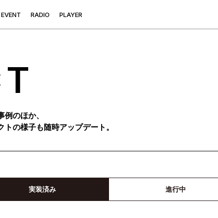
E
V
E
N
T
R
A
D
I
O
P
L
A
Y
E
R
CT
事例のほか、
クトの様子も随時アップデート。
実装済み
進行中