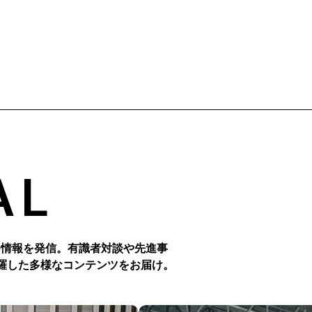
ーションズ（以下、NTT Com）が2024年7月に共同リリースし
添光城氏による座談会を行いました。真に使いやすいシステムを
越境型の研修を軸とした「地域越境ビジネス実践プログラム」で
するためのチームビルディングやリサーチプロセス、ユーザーの
ドコモgaccoの山田崇氏、NTT Com ヒューマンリソース部の
やUI設計のポイント、公共と企業の間の「セミパブリック・ビ
也、Smart Education推進室の西村拓真の登壇により配信中のO
ス」を成功に導くための秘訣などを語り合います。
HUBウェビナー【次世代リーダー育成 実践型研修で学び、成長する地
域越境ビジネス実践プログラムとは】の模様をお届けします。
AL
つ情報を発信。有識者対談や先進事
羅した多様なコンテンツをお届け。