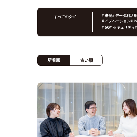
#
事例
#
データ利活
すべてのタグ
#
イノベーション
#
I
#
5G
#
セキュリティ
#
新着順
古い順