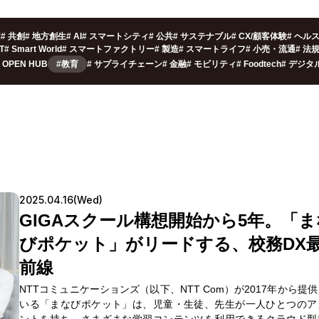
用
#
共創
#
地方創生
#
AI
#
スマートシティ
#
公共
#
サステナブル
#
CX/顧客体験
#
ヘル
oT
#
Smart World
#
スマートファクトリー
#
製造
#
スマートライフ
#
小売・流通
#
法
OPEN HUB
#教育
#
サプライチェーン
#
金融
#
モビリティ
#
Foodtech
#
デジタ
2025.04.16(Wed)
GIGAスクール構想開始から5年。「ま
びポケット」がリードする、校務DX
前線
NTTコミュニケーションズ（以下、NTT Com）が2017年から提
いる「まなびポケット」は、児童・生徒、先生が一人ひとつのア