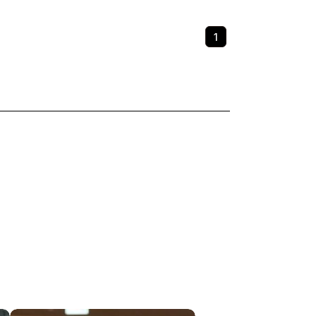
たのが
開発
す。
体験
大原侑
1
ジネ
PEN