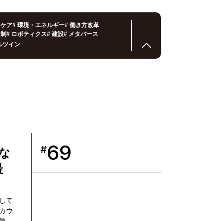
スケア
#
環境・エネルギー
#
働き方改革
規制
#
ロボティクス
#
建設
#
メタバース
ルツイン
69
#
な
最
供して
カウ