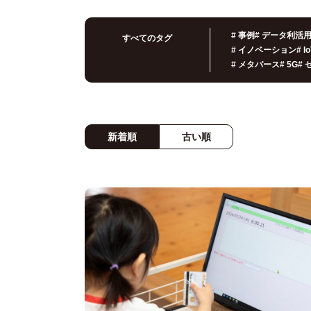
#
事例
#
データ利活
すべてのタグ
#
イノベーション
#
I
#
メタバース
#
5G
#
新着順
古い順