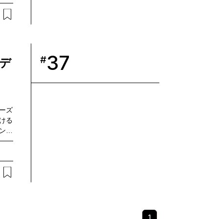
らな
宿毛
バー
TT
ら、
37
社会
#
デ
ニーズ
ける
ント
同でマ
活か
のス
用に
ティ
るポ
を伺
1