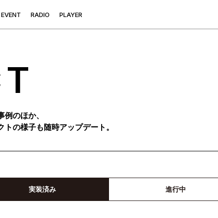
E
V
E
N
T
R
A
D
I
O
P
L
A
Y
E
R
CT
事例のほか、
クトの様子も随時アップデート。
実装済み
進行中