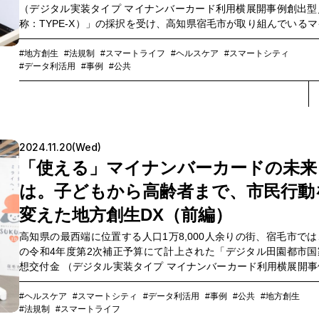
（デジタル実装タイプ マイナンバーカード利用横展開事例創出型
称：TYPE-X）」の採択を受け、高知県宿毛市が取り組んでいるマ
ンバーカードの市民カード化構想、「宿毛ID」プロジェクト。今
そのサービスローンチまでのプロセスを振り返るべく、宿毛市役
#地方創生
#法規制
#スマートライフ
#ヘルスケア
#スマートシティ
#データ利活用
#事例
#公共
プロジェクトメンバーと、事業パートナーを務めたNTTコミュニ
ションズ（以下、NTT Com）の担当者が座談会を実施しました。
ジェクトの発足から構想段階までを取り上げた前編に続いて、後
は、宿毛ID開発スタートからサービスリリース後の反響、さらに
ロジェクトを進める中で見えてきた新たな課題や可能性、DX推進
に見えてくる地域社会の未来像などについて語り合います。
2024.11.20(Wed)
「使える」マイナンバーカードの未来
は。子どもから高齢者まで、市民行動
変えた地方創生DX（前編）
高知県の最西端に位置する人口1万8,000人余りの街、宿毛市では
の令和4年度第2次補正予算にて計上された「デジタル田園都市国
想交付金 （デジタル実装タイプ マイナンバーカード利用横展開事
出型／通称：TYPE-X）」の採択を受け、マイナンバーカードの利
ーン拡大に向けた取り組みに着手。マイナンバーカードの空き領
#ヘルスケア
#スマートシティ
#データ利活用
#事例
#公共
#地方創生
#法規制
#スマートライフ
自治体独自のIDシステム「宿毛ID」を格納することで、市民カー