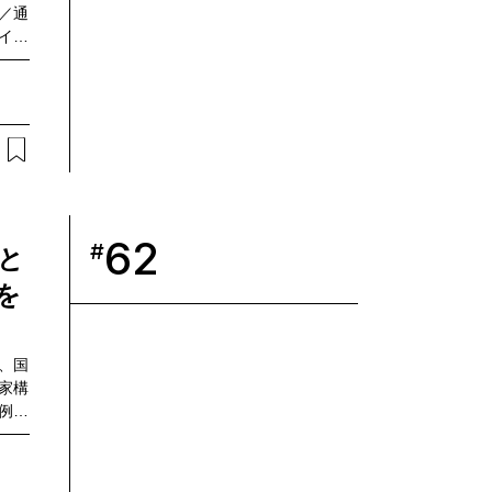
／通
イナ
回、
所の
ケー
プロ
編で
はプ
の先
62
#
と
を
、国
家構
例創
用シ
域に
ドと