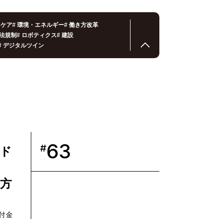
スケア
#
環境・エネルギー
#
働き方改革
法規制
#
ロボティクス
#
建設
#
デジタルツイン
63
#
ド
り方
付金