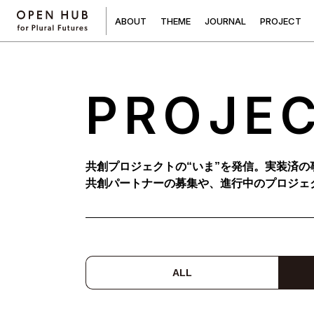
A
B
O
U
T
T
H
E
M
E
J
O
U
R
N
A
L
P
R
O
J
E
C
T
PROJE
共創プロジェクトの“いま”を発信。実装済の
共創パートナーの募集や、進行中のプロジェ
ALL