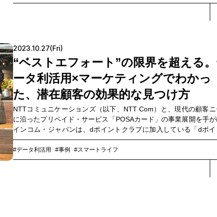
して、市が提供する各種サービスを利用できる環境を構築し、さ
る市民サービスの向上や行政の効率化を試みています。今回は、
市副市長をはじめとする宿毛市役所の宿毛IDプロジェクトメン
が、事業パートナーを務めたNTTコミュニケーションズ（以下、N
Com）の担当者とともに座談会を実施。取り組みを振り返りなが
2023.10.27(Fri)
これまでの手応えや今後の課題、デジタルの力を活用した地方の
“ベストエフォート”の限界を超える。
課題解決についての展望などを語っていただきました。
ータ利活用×マーケティングでわかっ
た、潜在顧客の効果的な見つけ方
NTTコミュニケーションズ（以下、NTT Com）と、現代の顧客
に沿ったプリペイド・サービス「POSAカード」の事業展開を手が
インコム・ジャパンは、dポイントクラブに加入している「dポイ
クラブ会員」（20～40代男女、約3,400万人対象）に対して、共
ーケティング施策を企画。母数の大きいNTTドコモの会員基盤を
#データ利活用
#事例
#スマートライフ
しつつ、POSAカードのユーザー層を広げることを目的として複数
テップでプロモーションが実施されました。今回は、データ利活
よるマーケティングならではのメリット、“通信キャリア”がマーケ
ング施策を実施した背景、ユーザーのライフスタイルを豊かにす
イントなど、今回のプロモーションの舞台裏について担当者に話
いました。