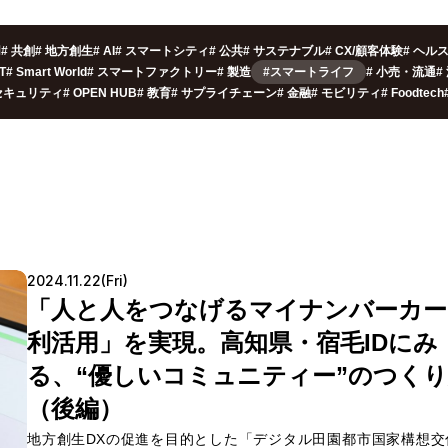
用
#
共創
#
地方創生
#
AI
#
スマートシティ
#
公共
#
サステナブル
#
CX/顧客体験
#
ヘル
oT
#
Smart World
#
スマートファクトリー
#
製造
#スマートライフ
#
小売・流通
#
セキュリティ
#
OPEN HUB
#
教育
#
サプライチェーン
#
金融
#
モビリティ
#
Foodtech
2024.11.22(Fri)
「人と人をつなげるマイナンバーカー
利活用」を実現。高知県・宿毛IDにみ
る、“優しいコミュニティー”のつく
（後編）
地方創生DXの促進を目的とした「デジタル田園都市国家構想交