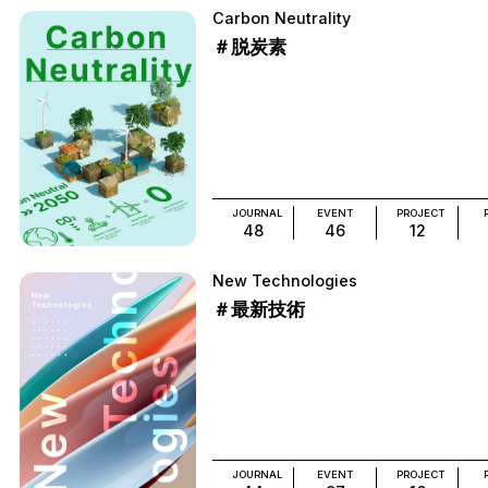
Carbon Neutrality
＃脱炭素
JOURNAL
EVENT
PROJECT
48
46
12
New Technologies
＃最新技術
JOURNAL
EVENT
PROJECT