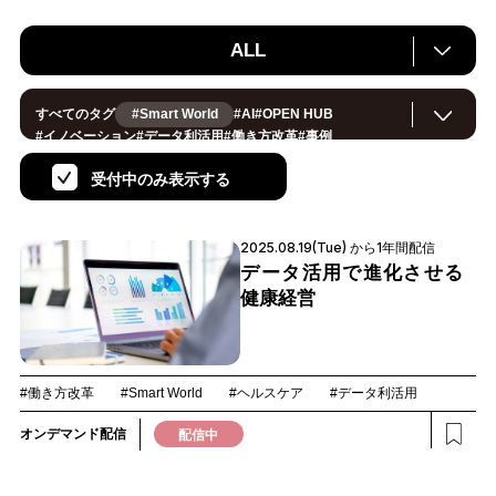
ALL
すべてのタグ
#Smart World
#
AI
#
OPEN HUB
#
イノベーション
#
データ利活用
#
働き方改革
#
事例
#
サステナブル
#
CX/顧客体験
#
セキュリティ
#
環境・エネルギー
#
IoT
#
メタバース
#
スマートシティ
受付中のみ表示する
#
地方創生
#
製造
#
小売・流通
#
ロボティクス
#
ヘルスケア
#
デジタルツイン
#
5G
#
スマートファクトリー
#
建設
#
共創
#
金融
#
Foodtech
#
モビリティ
#
法規制
2025.08.19(Tue) から1年間配信
#
スマートインダストリー
#
音声
#
教育
#
公共
#
サプライチェーン
#
孤独
#
宇宙
データ活用で進化させる
健康経営
#働き方改革
#Smart World
#ヘルスケア
#データ利活用
オンデマンド配信
配信中