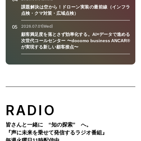
課題解決は空から！ドローン実装の最前線（インフラ
点検・クマ対策・広域点検）
2026.07.01(Wed)
05
顧客満足度を落とさず効率化する。AI×データで進める
次世代コールセンター 〜docomo business ANCAR®
が実現する新しい顧客接点〜
RADIO
皆さんと一緒に “知の探索” へ。
『声に未来を乗せて発信するラジオ番組』
毎週火曜日11時配信中。