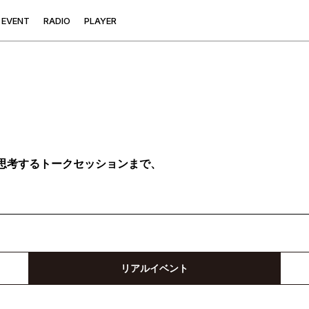
E
V
E
N
T
R
A
D
I
O
P
L
A
Y
E
R
思考するトークセッションまで、
リアルイベント