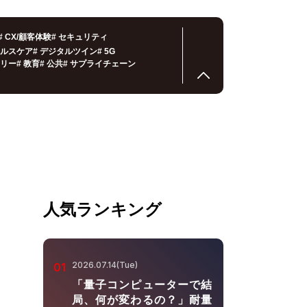
#
CX/顧客体験
#
セキュリティ
ルスケア
#
デジタルツイン
#
5G
リー
#
教育
#
公共
#
サプライチェーン
人気ランキング
2026.07.14(Tue)
01
「量子コンピューターで結
局、何が変わるの？」耐量