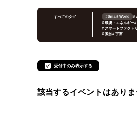
#Smart World
#
すべてのタグ
#
環境・エネルギー
#
#
スマートファクト
#
孤独
#
宇宙
受付中のみ表示する
該当するイベントは
ありま