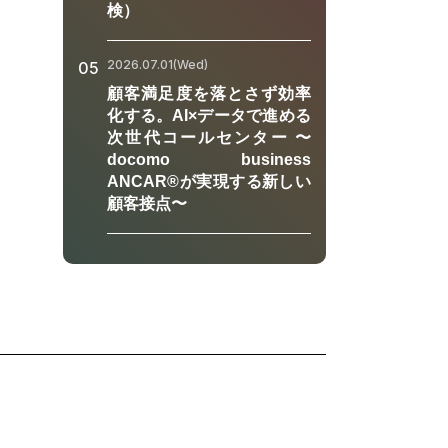
検）
2026.07.01(Wed)
05
顧客満足度を落とさず効率
化する。AI×データで進める
次世代コールセンター 〜
docomo business
ANCAR®が実現する新しい
顧客接点〜