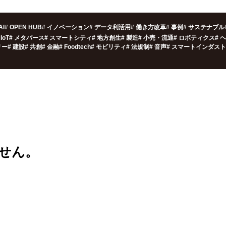
AI
#
OPEN HUB
#
イノベーション
#
データ利活用
#
働き方改革
#
事例
#
サステナブル
IoT
#
メタバース
#
スマートシティ
#
地方創生
#
製造
#
小売・流通
#
ロボティクス
#
ヘ
リー
#
建設
#
共創
#
金融
#
Foodtech
#
モビリティ
#
法規制
#
音声
#
スマートインダスト
せん。