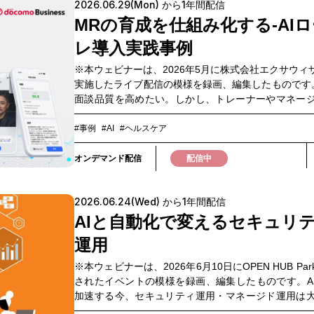
2026.06.29(Mon) から1年間配信
す。本ウェビナーでは、このような課題に対し、コ
えながらAIを導入・活用する具体的なアプローチや
MRの育成を仕組み化する‐AI
活用していくためのポイントを、ユースケースを交
レ導入実践事例
ご紹介します。さらに、既存の音声基盤を活かした
ローチの一例として、docomo business ANCAR®
※本ウェビナーは、2026年5月に株式会社エクサウィ
ご紹介します。▼プログラム概要・AI活用時代にお
実施したライブ配信の模様を録画、編集したものです
の課題・docomo business ANCAR®の機能概要・
面談品質を高めたい。しかし、トレーナーやマネー
ス▼このような方におすすめ・コールセンターをは
けでは、すべてのMRに十分なトレーニング機会を提
たお客さま対応業務全般の効率化を行いたい方・顧
とは難しい。製薬業界のMR育成では、「全MRにロ
#事例
#AI
#ヘルスケア
収集し、商品改善や集客施策に活かしたい方・顧客
機会を提供できない」「評価基準が属人化し、フィ
の負担を軽減し顧客満足度向上をしたい方▼do
ク品質にばらつきが出る」「管理職のコーチング
オンデマンド配信
配信中
business ANCAR®関連動画のご紹介docomo bus
い」といった課題が依然として存在しています。一
ANCAR®について、各機能をより詳しく知りたい方
従事者との面談では、相手の課題やニーズを引き出
以下の動画をご覧ください。①ソリューショ
2026.06.24(Wed) から1年間配信
ング力、製品価値を正しく伝える情報提供力、状況
https://www.youtube.com/watch?v=HbUnjQveHS
対応力など、より高度なコミュニケーションスキル
AIと自動化で変えるセキュリ
ローhttps://www.youtube.com/watch?v=YNHgrwM
れています。こうした中、AIを活用した新たな育成
話録音・テキスト化https://www.youtube.com/w
運用
チとして注目されているのが「AIロープレ」です。A
v=YSDMsWNT6go④分
などの医療従事者役となり、MRが時間や場所を問わ
※本ウェビナーは、2026年6月10日にOPEN HUB Pa
https://www.youtube.com/watch?v=78rIK3y7vic
し対話トレーニングを実施できることで、育成機会
されたイベントの模様を録画、編集したものです。A
評価の標準化、スキル向上の加速が期待されていま
加速する今、セキュリティ運用・マネージド運用は
ェビナーでは実際の導入事例やデモを交えながら、
換期を迎えています。一方で現場では、次のような