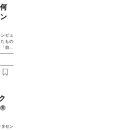
本イベン
変えてい
何
にしたウ
ているの
バン
一歩とし
半では、
ンピュー
備のデモ
ェリスト
現場の姿
html※開催
コンピュ
物流業の
（水）開
えたもの
。
5:30～
」「自分
日（火）
多いので
の途上に
らない」
Base
届けしま
暗号エバ
タとは何
な分野で
ク
うな影響
s®
ェビナー
分からな
10分。
ータセン
んか。ま