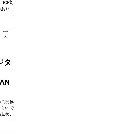
BCP対
岡氏が量
つありま
期待する
クはより
Oにて公
存ネット
子技術その
きます。
人の想い
現するた
すすめ・
とが重要
よく分か
の地方分
のか知り
AI時代
識に不安
かを考え
ジタ
ワーク
N」の概要・
が掲げる
PAN
スユース
は、AI
ットワー
rkで開催
IT基盤
たもので
っかけと
備点検、
め・IT
練者依存
Nや次世
うした課
に活用で
60°カ