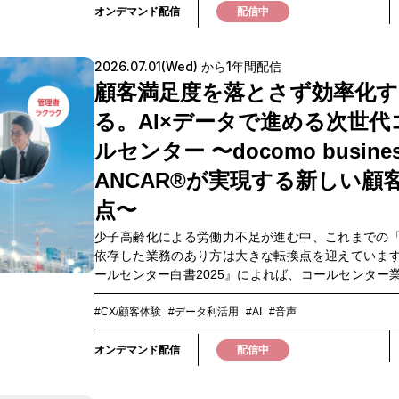
きるかを知りたい方・データセンターの地方分散や
メラやドローンを活用し、“現場を誰でも簡単に記録
オンデマンド配信
配信中
携に関心がある方
きる”デジタルツインプラットフォームです。本ウェ
は、「建設・施設管理DX」をテーマに、施工管理や
2026.07.01(Wed) から1年間配信
全業務における実践的なデジタルツイン活用につ
CupixWorksの導入事例を交えながら分かりやすく
顧客満足度を落とさず効率化す
す。さらに、生成AIとの連携によって広がる、これ
る。AI×データで進める次世代
場運用の可能性についてもご紹介します。「現場に
れば分からない」をどう変えていくのか。業務効率
ルセンター 〜docomo busine
化、遠隔管理の高度化に取り組まれている方はもち
ANCAR®が実現する新しい顧
の現場運用のあり方を検討したい方にもおすすめ
す。ぜひご視聴ください。▼このような方におすす
点〜
管理業務を効率化・標準化したい方・複数の建設現
から確認したい方・BIMデータを効率的に活用した
少子高齢化による労働力不足が進む中、これまでの
ンフラ保全や施設管理を効率化させたい方
依存した業務のあり方は大きな転換点を迎えていま
ールセンター白書2025』によれば、コールセンター
いてもAI導入・活用が急速に進んでおり、対応品質
たまま効率化を図ることが求められています。さら
#CX/顧客体験
#データ利活用
#AI
#音声
のコスト削減に加え、VoC（顧客の声）分析を活用
満足度の向上など、より高度な活用ニーズも拡大
オンデマンド配信
配信中
す。しかし実際には、企業ごとに投資できる予算やA
レベルには差があり、導入に向けた課題は多様化