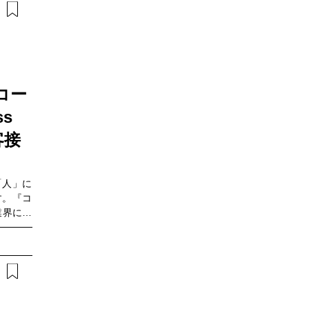
拠点間連
・共有で
ビナーで
保守・保
いて、
解説しま
からの現
コー
行かなけ
化や省人
ss
ろん、次
客接
の内容で
め・施工
場を遠隔
い方・イ
「人」に
す。『コ
業界にお
を維持し
に、従来
した顧客
していま
I活用の
していま