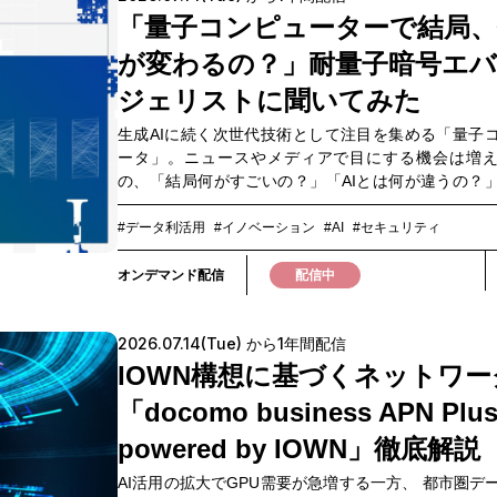
ートアップとの接点を持ちたい方 ■関連コンテンツ 
ーマをひも解きます。・フィジカルAIは現場をどう
「量子コンピューターで結局、
トに先立ち、OPEN HUB Baseでは量子技術をテーマ
るのか・人とロボットが協調する現場では何が起き
が変わるの？」耐量子暗号エ
ェビナーを開催しています。 量子技術を知る最初の
か・フィジカルAIを支えるICTインフラとは何か後
て、ぜひこちらもあわせてご覧ください。「量子コ
Mujin辰巳ラボで実際に稼働するロボットや自動化設
ジェリストに聞いてみた
ターで結局、何が変わるの？」耐量子暗号エバンジ
セッションも実施。人とロボットが協調する新たな
に聞いてみたhttps://openhub.ntt.com/event/16496.
生成AIに続く次世代技術として注目を集める「量子
を、具体的な事例とともにご紹介します。製造業・
時間やお申し込み期限が異なります。2026年9月2日
ータ」。ニュースやメディアで目にする機会は増
これからを考えるヒントとして、ぜひご視聴ください
催時間・リアル開催：15:30～18:30・ライブ配信：1
の、「結局何がすごいの？」「AIとは何が違うの？
18:00お申し込み期限・リアル開催：2026年8月25
の仕事に関係あるの？」そんな疑問をお持ちの方も
15:00・ライブ配信：2026年9月2日（水）17:30
はないでしょうか。実際、量子技術は今まさに発展
#データ利活用
#イノベーション
#AI
#セキュリティ
あり、期待される一方で、「難しそう」「よく分か
と感じている方も少なくありません。そこでOPEN HUB 
オンデマンド配信
配信中
では、量子を知る最初の一歩となるセッションをお
す。本ウェビナーでは、NTTドコモビジネス 耐量子
2026.07.14(Tue) から1年間配信
ンジェリスト 森岡康高氏を迎え、・量子コンピュー
か・従来のコンピュータと何が違うのか・どのよう
IOWN構想に基づくネットワー
期待されているのか・私たちの仕事や社会にどのよ
「docomo business APN Plu
を与えるのかを、分かりやすくひも解きます。本ウ
は、「量子が気になるけれど、何から知れば良いか
powered by IOWN」徹底解説
い」という方に向けた入口のセッションです。まずは
AI活用の拡大でGPU需要が急増する一方、 都市圏デ
量子を少し身近に感じるところから始めてみませ