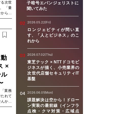
する次世
子暗号エバンジェリストに
、 「量
聞いてみた
分からな
い」 と
2026.05.22(Fri)
02
ターには
や可能性
ロンジェビティが問い直
、「どの
す、「人とビジネス」のこ
の課題に
れから
という視
ツ、富士
2026.07.02(Thu)
03
子領域の
は動
が登壇。
東芝テック × NTTドコモビ
 ×
その他の
ジネスが描く、小売業界の
をそれぞ
ール
次世代店舗セキュリティIT
合うべき
基盤
〜
場ではあ
未来を語
」「業務
2026.06.01(Mon)
04
です。量
持たれて
る」から
課題解決は空から！ドロー
せんか。
に求めら
ン実装の最前線（インフラ
導入する
考え始め
点検・クマ対策・広域点
自ら活用