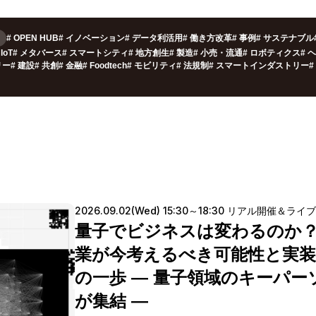
#
OPEN HUB
#
イノベーション
#
データ利活用
#
働き方改革
#
事例
#
サステナブル
IoT
#
メタバース
#
スマートシティ
#
地方創生
#
製造
#
小売・流通
#
ロボティクス
#
ヘ
リー
#
建設
#
共創
#
金融
#
Foodtech
#
モビリティ
#
法規制
#
スマートインダストリー
#
2026.09.02(Wed) 15:30～18:30 リアル開催＆ライ
量子でビジネスは変わるのか
業が今考えるべき可能性と実
の一歩 ― 量子領域のキーパー
が集結 ―