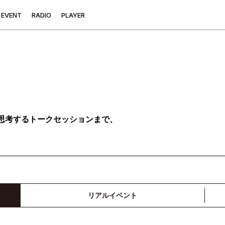
E
V
E
N
T
R
A
D
I
O
P
L
A
Y
E
R
思考するトークセッションまで、
リアルイベント