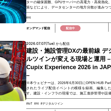
ターの確保困難、GPUサーバーの高電力・高発熱化、
た、本編ではお伝えしきれなかった内容として、森
策などにより、データセンターの地方分散が進みつ
子に取り組むことになったきっかけや、量子技術に
す。こうした背景により、企業におけるネットワー
未来などを語るアフタートークを、OPEN HUB RADI
分散・リアルタイム化が求められるようになり、既
開しています。OPEN HUB RADIO（Podcast）量
#AI
ワークでは対応しきれない課題が今後顕在化してい
ものだけでなく、その可能性を信じて挑戦を続ける
業務効率や顧客体験の向上、事業継続性の維持を実
にも触れていただければ幸いです。▼こんな方にお
オンデマンド配信
配信中
めには、ネットワークの品質を安定的に担保するこ
量子コンピュータという言葉は聞いたことがあるが
です。本ウェビナーでは、AI活用やデータセンター
らない ・量子がビジネスにどのような影響を与える
2026.07.07(Tue) から配信
散を支えるネットワークに求められる要件を整理し、
たい ・量子関連のイベントに興味はあるが、基礎知
のビジネスやIT基盤にどのような変化をもたらすの
がある
建設・施設管理DXの最前線 デ
ます。■ウェビナーでわかること・次世代ネット
ルツインが変える現場と運用 –
「docomo business APN Plus® powered by IOW
ネットワークに関する社会・技術トレンド・NTT
Cupix Experience 2026 in JA
IOWN構想とAPN技術・IOWN APNを活用したビジネ
–
ケース大容量・低遅延・揺らぎの少ない高品質な通信
活用や拠点間連携の可能性を広げるだけでなく、ネ
※本ウェビナーは、2026年6月30日にOPEN HUB Pa
ク運用やコストの最適化にもつながります。 AI時代の
されたライブ配信イベントの模様を録画、編集し
を自社ではどう設計すべきか。次の一手を考えるき
す。建設・インフラの現場では、施工進捗管理や設
して、ぜひご視聴ください。▼このような方におすす
施設保全において、人手不足や移動工数の増加、熟
基盤やネットワーク環境を見直したい方 ・IOWN AP
など、現場運用の課題が年々深刻化しています。こ
#IoT
#AI
#デジタルツイン
代ネットワークが、ビジネスや業務基盤にどのよう
題に対する新たな打ち手として注目されているのが、3