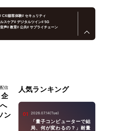
#
CX/顧客体験
#
セキュリティ
ルスケア
#
デジタルツイン
#
5G
音声
#
教育
#
公共
#
サプライチェーン
ブ配信
人気ランキング
？企
装へ
2026.07.14(Tue)
ソン
01
「量子コンピューターで結
局、何が変わるの？」耐量