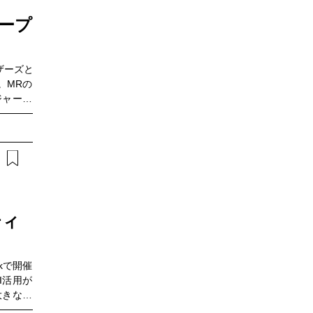
ストを抑
効率的に
ロープ
えながら
導入アプ
についても
ザーズと
ける現場
。MRの
ユースケー
ジャーだ
じめとし
供するこ
客の声を
ープレの
接点現場
ードバッ
como
負荷が高
iness
方、医療
は、ぜひ
すヒアリ
ン概要
に応じた
4②コールフ
が求めら
ティ
Fu9U③通
アプロー
atch?
Iが医師
析機能
ず繰り返
rkで開催
の拡充や
I活用が
す。本ウ
大きな転
・医師タ
課題が顕