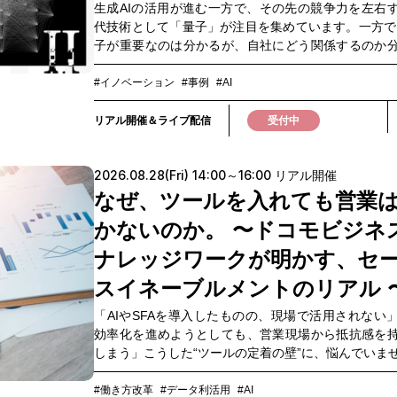
生成AIの活用が進む一方で、その先の競争力を左右
代技術として「量子」が注目を集めています。一方で
子が重要なのは分かるが、自社にどう関係するのか
い」 「どの技術や企業に注目すべきなのか判断が難し
いう声も少なくありません。実際、量子コンピュー
#イノベーション
#事例
#AI
さまざまな実現方式が存在し、それぞれ異なる特徴
を持っています。 だからこそ企業に求められるのは
リアル開催＆ライブ配信
受付中
方式が勝つのか」を見極めることではなく、「自社
対して、どの技術やパートナーが適しているのか」
2026.08.28(Fri) 14:00～16:00 リアル開催
点です。本イベントでは、NTT、デロイトトーマ
通、NTTデータグループ、OptQC、Quemixなど、量
なぜ、ツールを入れても営業
第一線で活躍する研究者、企業、スタートアップ
かないのか。 〜ドコモビジネス
NTTが推進する「光量子コンピューター」に加え、
方式や、 最適化技術・量子計算などの可能性と課題
ナレッジワークが明かす、セ
れの立場から共有し、 企業は量子とどのように向き
スイネーブルメントのリアル 
かを議論します。特定の技術や企業の優位性を語る
りません。 異なるプレーヤーが互いを尊重しながら
「AIやSFAを導入したものの、現場で活用されない
り合うことで、量子技術の本質と可能性を考える場
効率化を進めようとしても、営業現場から抵抗感を
子を「知る」から「考える」へ。そして、「考え
しまう」こうした“ツールの定着の壁”に、悩んでいま
「動く」へ。 量子技術が社会実装へ向かう今、企業
営業変革を前に進めるために必要なのは、ツールを
れるのは「いつか学ぶ」ことではなく、「今から
ことだけではありません。現場が変化を受け入れ、
#働き方改革
#データ利活用
#AI