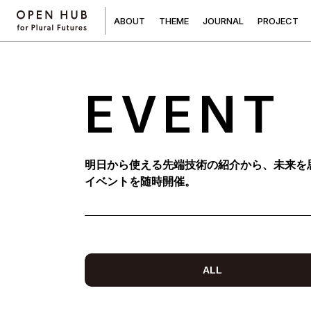
A
B
O
U
T
T
H
E
M
E
J
O
U
R
N
A
L
P
R
O
J
E
C
T
EVENT
明日から使える先端技術の紹介から、未来を
イベントを随時開催。
ALL