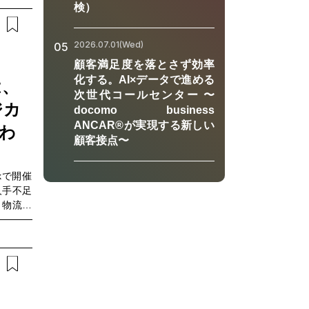
の未来を
検）
導入後の
プログラ
ベントで
Tドコモ
ハウに加
 代表取
2026.07.01(Wed)
05
、その後
ーの現在
顧客満足度を落とさず効率
の知見を
本部 研
化する。AI×データで進める
きた株式
は、
子コン
次世代コールセンター 〜
ンジマネ
望」 登
ジカ
docomo business
込み方や
ド 馬場
のヒント
ANCAR®が実現する新しい
変わ
社 量子
ら考えま
顧客接点〜
社 代表
実践を共
術に取り
営業変革
技術の社
rkで開催
さい。■
 伊井
人手不足
だけでは
実際のユ
、物流量
なセール
可能性を
運用」を
ワーキン
き合うべ
す。こう
部門で、
未来と企
」です。
ールを導
ング ※
場全体の
じている
活用事例
場で始ま
たいマネ
をけん引
、次のテ