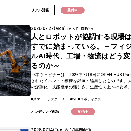
る」ことです。量子の未来を知るだけでなく、自社
したくなる仕組みや、マネジメント層の関わり方、
考えるためのヒントとして、ぜひご参加ください。■
運用設計までを一体で考える必要があります。本イ
リアル開催
受付中
ム ※変更となる可能性があります 第1部：講演「NT
は、NTTドコモビジネスが自社で実践して得たノウ
ビジネスの量子戦略」 登壇者：NTTドコモビジネス
え、お客さまへの支援を通じて直面した苦労や失敗
締役 副社長 長瀬第2部：講演「光量子コンピュータ
2026.07.27(Mon) から1年間配信
の試行錯誤から分かったセールスイネーブルメント
地」 登壇者：NTT株式会社 研究開発マーケティング
ご紹介します。さらに、営業組織の変革を支援して
人とロボットが協調する現場
究企画部門 部門長 木下氏第3部：講演「量
会社ナレッジワークの桐原氏をゲストに迎え、チェ
ピューターの現状や課題、将来の産業化に向けた展
すでに始まっている。～フィ
ジメントの実践について掘り下げます。現場の巻き
壇者：合同会社デロイト トーマツ 量子技術戦略リー
マネジメントの役割、変化を組織に根づかせるため
ルAI時代、工場・物流はどう
氏第4部：量子技術の最前線 登壇者：富士通株式会
を、登壇者と参加者それぞれの経験を持ち寄りなが
領域エバンジェリスト 塩沢氏 OptQC株式会
るのか～
す。後半には、同じ課題を持つ参加者同士で悩みや
取締役 CEO 高瀬氏様々な方式・アプローチで量子技
有するネットワーキングも予定しています。自社の
組む企業が、強みや可能性を紹介します第5部：量子
※本ウェビナーは、2026年7月8日にOPEN HUB Pa
を、ツール導入の先へ進めたい方は、ぜひご参加くだ
会実装 登壇者：株式会社NTTデータグループ
されたイベントの模様を録画・編集したものです。
プログラム 第1部：パネルディスカッション「成功
氏 株式会社Quemix 取締役COO 中土井氏
の深刻化、技能継承の難しさ、生産性向上への要求
語れない、営業変革のリアル」第2部：講演「具体的
ースケースや活用シナリオをもとに、企業での活用
の増加。製造業・物流業の現場では、「人が頑張る
スイネーブルメントの取り組み紹介」第3部：ネット
探ります第6部：クロストーク「企業は量子とどう向
前提とした仕組みそのものが限界を迎えつつありま
#スマートファクトリー
#AI
#ロボティクス
グ■このような方におすすめ・営業企画・営業推進
きか」多様なプレーヤーが一堂に会し、量子技術の
した中、近年注目を集めているのが「フィジカルAI
SFAやAIツールの導入・活用を推進している方・ツ
業の選択肢について議論します第7部：ネットワーキ
AIがロボットや設備を制御し、人と協調しながら現
オンデマンド配信
配信中
入したものの、利用率や現場への定着に課題を感
会場参加者のみ■こんな方におすすめ ・量子技術の
最適化をめざす取り組みが、すでに物流や製造の現
方・現場を巻き込みながら、営業組織の変革を進め
やユースケースに関心のある方 ・自社に適した量子技術やパ
っています。本ウェビナーでは、フィジカルAI領域
ジメント層
ートナーを見極めたい方 ・量子領域の企業・研究機関・スタ
2026.07.14(Tue) から1年間配信
する株式会社Mujinを迎え、最新事例やデモを通じて