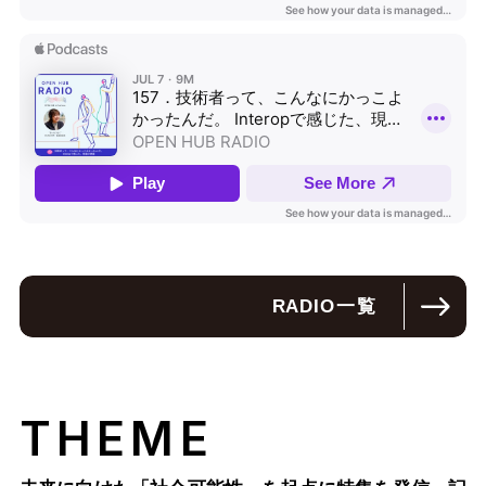
RADIO
一覧
THEME