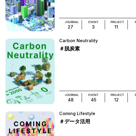
JOURNAL
EVENT
PROJECT
27
3
11
Carbon Neutrality
＃脱炭素
JOURNAL
EVENT
PROJECT
48
45
12
Coming Lifestyle
＃データ活用