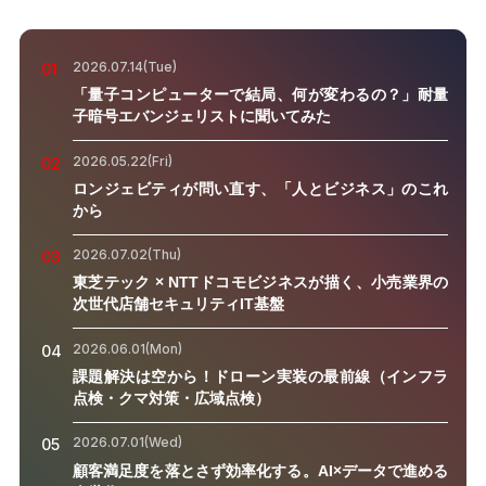
2026.07.14(Tue)
01
「量子コンピューターで結局、何が変わるの？」耐量
子暗号エバンジェリストに聞いてみた
2026.05.22(Fri)
02
ロンジェビティが問い直す、「人とビジネス」のこれ
から
2026.07.02(Thu)
03
東芝テック × NTTドコモビジネスが描く、小売業界の
次世代店舗セキュリティIT基盤
2026.06.01(Mon)
04
課題解決は空から！ドローン実装の最前線（インフラ
点検・クマ対策・広域点検）
2026.07.01(Wed)
05
顧客満足度を落とさず効率化する。AI×データで進める