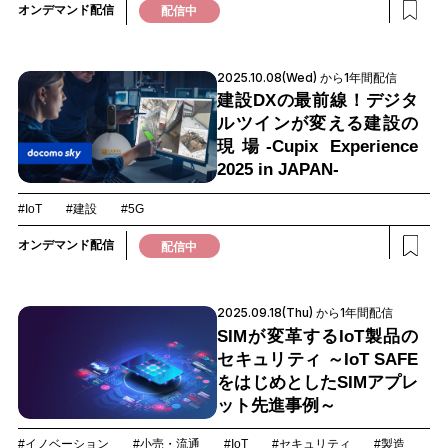
オンデマンド配信
配信中
2025.10.08(Wed) から1年間配信
建設DXの最前線！デジタ
ルツインが変える建設の
現場-Cupix Experience
2025 in JAPAN-
#IoT
#建設
#5G
オンデマンド配信
配信中
2025.09.18(Thu) から1年間配信
SIMが変革するIoT製品の
セキュリティ ～IoT SAFE
をはじめとしたSIMアプレ
ット先進事例～
#イノベーション
#小売・流通
#IoT
#セキュリティ
#製造