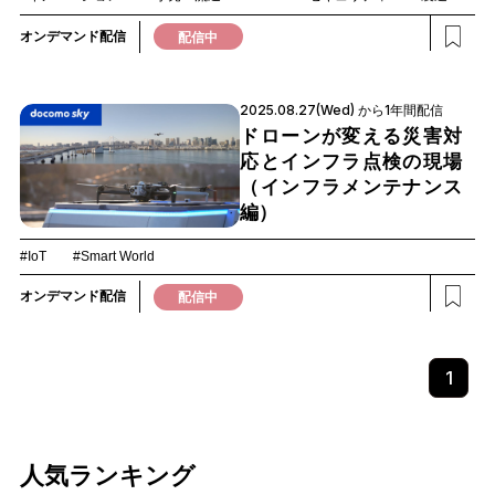
オンデマンド配信
配信中
2025.08.27(Wed) から1年間配信
ドローンが変える災害対
応とインフラ点検の現場
（インフラメンテナンス
編）
#IoT
#Smart World
オンデマンド配信
配信中
1
人気ランキング