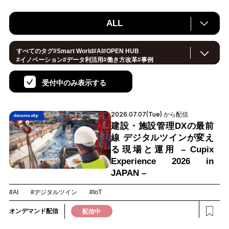
ALL
すべてのタグ
#
Smart World
#
AI
#
OPEN HUB
#
イノベーション
#
データ利活用
#
働き方改革
#
事例
#
サステナブル
#
CX/顧客体験
#
セキュリティ
#
環境・エネルギー
#IoT
#
メタバース
#
スマートシティ
受付中のみ表示する
#
地方創生
#
製造
#
小売・流通
#
ロボティクス
#
ヘルスケア
#
デジタルツイン
#
5G
#
スマートファクトリー
#
建設
#
共創
#
金融
#
Foodtech
#
モビリティ
#
法規制
#
音声
2026.07.07(Tue) から配信
#
スマートインダストリー
#
教育
#
公共
#
サプライチェーン
#
孤独
#
宇宙
建設・施設管理DXの最前
線 デジタルツインが変え
る現場と運用 – Cupix
Experience 2026 in
JAPAN –
#AI
#デジタルツイン
#IoT
オンデマンド配信
配信中