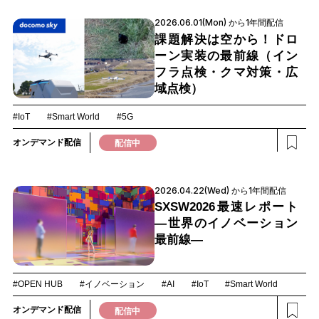
2026.06.01(Mon) から1年間配信
課題解決は空から！ドロ
ーン実装の最前線（イン
フラ点検・クマ対策・広
域点検）
#IoT
#Smart World
#5G
オンデマンド配信
配信中
2026.04.22(Wed) から1年間配信
SXSW2026最速レポート
―世界のイノベーション
最前線―
#OPEN HUB
#イノベーション
#AI
#IoT
#Smart World
オンデマンド配信
配信中