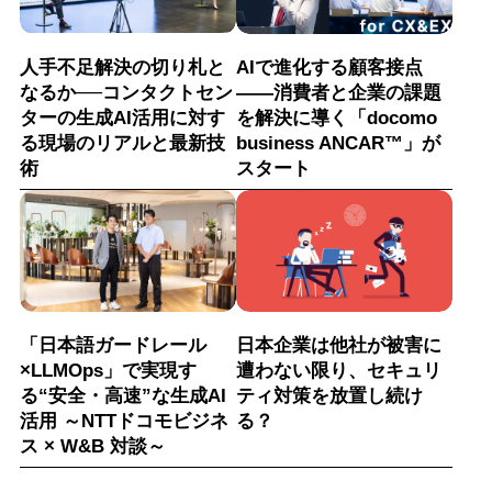
人手不足解決の切り札と
AIで進化する顧客接点
なるか──コンタクトセン
――消費者と企業の課題
ターの生成AI活用に対す
を解決に導く「docomo
る現場のリアルと最新技
business ANCAR™」が
術
スタート
「日本語ガードレール
日本企業は他社が被害に
×LLMOps」で実現す
遭わない限り、セキュリ
る“安全・高速”な生成AI
ティ対策を放置し続け
活用 ～NTTドコモビジネ
る？
ス × W&B 対談～