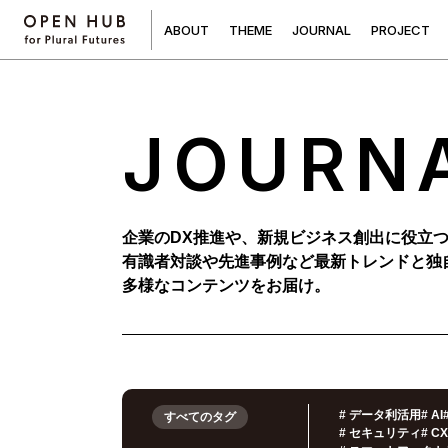
A
B
O
U
T
T
H
E
M
E
J
O
U
R
N
A
L
P
R
O
J
E
C
T
JOURN
企業のDX推進や、新規ビジネス創出に役立
有識者対談や先進事例など最新トレンドと独
多様なコンテンツをお届け。
#
データ利活用
#
AI
すべてのタグ
#
セキュリティ
#
C