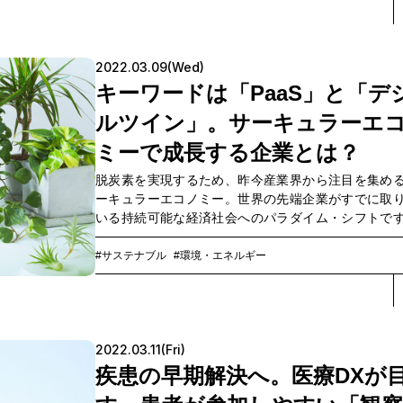
ら社会実装までをリードする、さまざまな分野の専
る、OPEN HUBの「カタリスト」。一人ひとりの活
を通して、社会に提供できる価値について伺います。
2022.03.09(Wed)
キーワードは「PaaS」と「デ
ルツイン」。サーキュラーエ
ミーで成長する企業とは？
脱炭素を実現するため、昨今産業界から注目を集め
ーキュラーエコノミー。世界の先端企業がすでに取
いる持続可能な経済社会へのパラダイム・シフトで
し、そこへ辿り着くにはそもそものマインドセット
サーキュラーエコノミーの本質と課題について、一
#サステナブル
#環境・エネルギー
人サーキュラーエコノミー・ジャパンの代表理事・
氏に、NTTコミュニケーションズの伊藤正高と稲垣
ねました。
2022.03.11(Fri)
疾患の早期解決へ。医療DXが