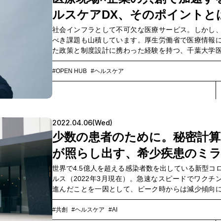
ルスケアDX、そのポイントと
社会インフラとして不可欠な医療サービス。しかし
べき課題も山積しています。厚生労働省で医療情報
た政策と制度設計に携わった経験を持つ、千葉大学
属病院次世代医療構想センターの吉村健佑先生に、
と企業の共創の可能性について伺います。【OPEN
#OPEN HUB
#ヘルスケア
Catalyst File】課題の探究から社会実装までをリー
まざまな分野の専門家である、OPEN HUBの「
ト」。一人ひとりの活動や想いを通して、社会に提
価値について伺います。
2022.04.06(Wed)
少数の患者のために。秘密計算
が照らし出す、希少疾患のミ
世界で4.5億人を超える感染者数を出している新型コ
ルス（2022年3月現在）。急速なスピードでワクチ
進んだことを一因として、ピーク時からは減少傾向
す。一方で、以前から疾患が知られているにも関わ
究・治療開発がなかなか進まない分野もあります。
#共創
#ヘルスケア
#AI
少疾患です。この課題に対して、千葉大学医学部附属