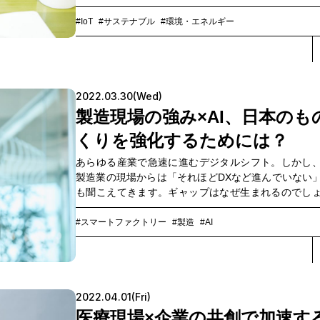
に、さまざまな企業がオープンに情報交換をし合い、S
World実現のタネを探す機会を提供します。2022年1
#IoT
#サステナブル
#環境・エネルギー
月にかけてオンラインで開催したのは、欧州が構想
データ流通基盤「GAIA-X」に関する座談会です。業
して7社が参加した様子をご紹介します。
2022.03.30(Wed)
製造現場の強み×AI、日本のも
くりを強化するためには？
あらゆる産業で急速に進むデジタルシフト。しかし
製造業の現場からは「それほどDXなど進んでいない
も聞こえてきます。ギャップはなぜ生まれるのでし
DXで製造業をつなぐプラットフォームづくりを進めるI
長の西岡靖之法政大教授と、NTTコミュニケーショ
#スマートファクトリー
#製造
#AI
マートファクトリー推進室担当部長の伊藤浩二が語
した。
2022.04.01(Fri)
医療現場×企業の共創で加速す