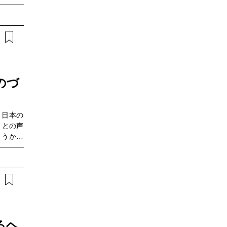
mart
月から2
を進める
種を横断
のづ
、日本の
」との声
ょうか？
VI理事
ンズのス
り合いま
るヘ