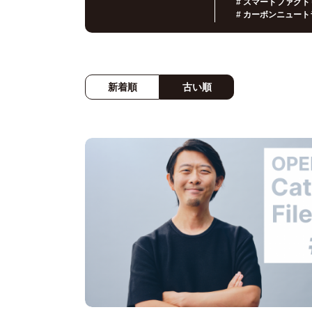
#
スマートファクト
#
カーボンニュート
新着順
古い順