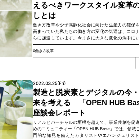
えるべきワークスタイル変革
していることから考案された、地質学上の新しい時代区分。「
代」という意味で、完新世の次の地質時代を表す。ノーベル化
しとは
賞したドイツのパウル・クルッツェン氏が2000年に提唱した。
働き方改革や少子高齢化社会に向けた生産力の確保
高まっていた私たちの働き方の変化の気運は、コロ
らに加速しています。今まさに大きな変化の渦中に
とそこで働く人々は、これから先どのようなことに
がら働くことや働く場所を再定義・再構築するべき
#働き方改革
か。コクヨのワークスタイル研究所所長兼WORKSIG
長・山下正太郎氏と、NTTコミュニケーションズ S
Workstyle推進室の川田英司と湊大空が考えました。
2022.03.25(Fri)
製造と脱炭素とデジタルの今
来を考える 「OPEN HUB Ba
座談会レポート
リアルとバーチャルの垣根を越えて、事業共創を促
めのコミュニティー「OPEN HUB Base」では、領域
門的な知見を備えたカタリストやエバンジェリス