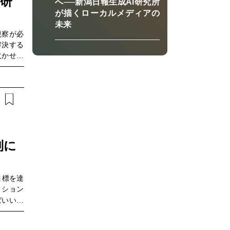
研
へ──新潟日報生成AI研究所
が描くローカルメディアの
未来
観察が必
解決する
欠かせま
。千葉大
葉大学医
NTTコ
領域にお
まろうと
別に
目標を達
クション
ばいいの
力が大き
ル業の3