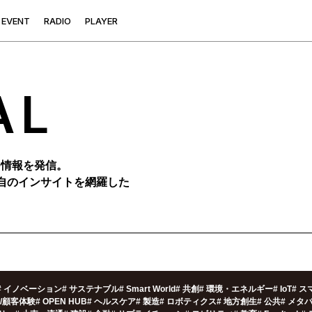
E
V
E
N
T
R
A
D
I
O
P
L
A
Y
E
R
AL
つ情報を発信。
自のインサイトを網羅した
#
イノベーション
#
サステナブル
#
Smart World
#
共創
#
環境・エネルギー
#
IoT
#
ス
X/顧客体験
#
OPEN HUB
#
ヘルスケア
#
製造
#
ロボティクス
#
地方創生
#
公共
#
メタ