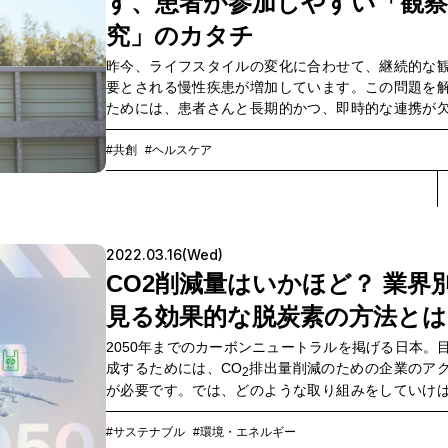
す、患者が参加しやすい「観察
究」のカタチ
昨今、ライフスタイルの変化に合わせて、継続的な
要とされる慢性疾患が増加しています。この問題を
ためには、患者さんと長期的かつ、即時的な連携が
せん。いかにして困難な課題をクリアしていくのか
学医学部附属病院 消化器内科 小笠原定久先生と、千
#共創
#ヘルスケア
学部附属病院次世代医療構想センターの吉村健佑氏、
ミュニケーションズの櫻井陽一による、消化器内科
ける、積極的な「患者参加型」を目指した研究が始
しています。
2022.03.16(Wed)
CO2削減量はいかほど？ 業界
見る効果的な脱炭素の方法とは
2050年までのカーボンニュートラルを掲げる日本。
成するためには、CO
排出量削減のための企業のア
2
が必要です。では、どのような取り組みをしていけ
でしょうか。経団連が脱炭素に取り組むことで影響
いとする製造業、流通・小売業、不動産・オフィスビ
#サステナブル
#環境・エネルギー