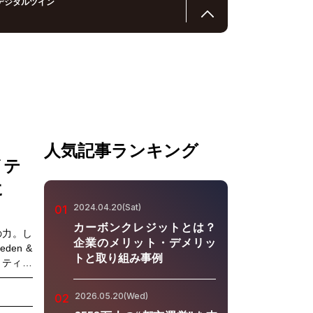
デジタルツイン
人気記事ランキング
イテ
に
2024.04.20(Sat)
01
カーボンクレジットとは？
の力。し
企業のメリット・デメリッ
den &
トと取り組み事例
エイティブ
任してき
う役割に
2026.05.20(Wed)
02
題の探究か