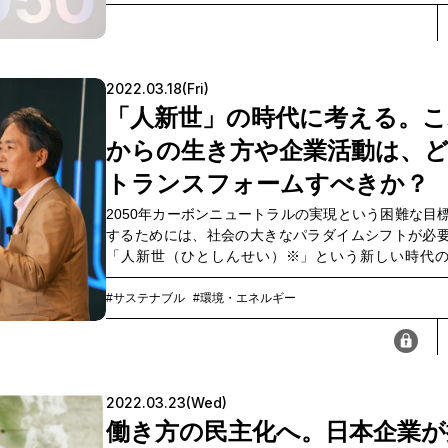
つの業界に絞り、それぞれが直面している課題と解
いて、気候科学者・江守正多氏が監訳を務めたアメ
境保護活動家ポール・ホーケンの著書『ドローダウン
暖化を逆転させる100の方法』を参照してCO
削減量
2
2022.03.18(Fri)
て紹介します。
※本記事に記載しているCO
削減量は、『ド
2
「人新世」の時代に考える。こ
ン 地球温暖化を逆転させる100の方法』を参考に、現状維持
較した際に2050年までに削減可能な数値を記載しています。
からの生き方や企業活動は、
トランスフォームすべきか？
2050年カーボンニュートラルの実現という困難な目
するためには、社会の大きなパラダイムシフトが必
「人新世（ひとしんせい）※」という新しい時代
で、地球環境を私たちにとって持続可能なものに
に、企業には「利益の追求」と「社会課題の解決」
#サステナブル
#環境・エネルギー
ときに相反することが同時に求められます。ベス
『人新世の「資本論」』の著者、斎藤幸平氏をはじ
有識者を招いて行ったOPEN HUB Base Webinar
グリーントランスフォーメーション 〜GXで企業はど
2022.03.23(Wed)
べきか〜」をダイジェストでお届けするとともに、
最後で当日のアーカイブ動画をご案内します（2022
働き方の民主化へ。日本企業が
旬に収録）。
※人類の活動が、地球の生態系や気候にまで影