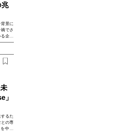
の兆
人類の時
学賞を受
を背景に
ナ禍でさ
いる企業
着目しな
でしょう
HT編集
mart
・未
se」
進するた
ごとの専
トを中心