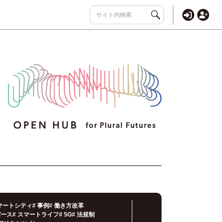
マートシティ
#
事例
#
働き方改革
バース
#
スマートライフ
#
5G
#
法規制