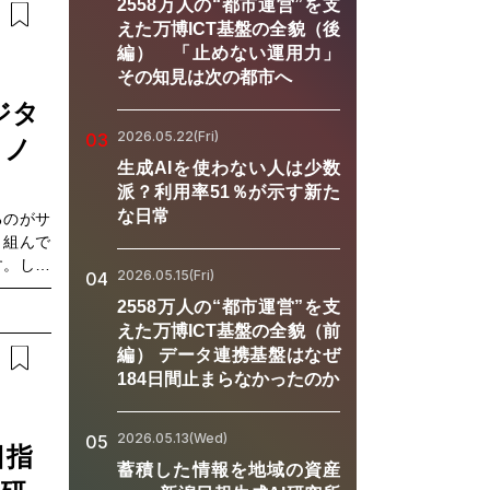
2558万人の“都市運営”を支
門家であ
えた万博ICT基盤の全貌（後
動や想い
編） 「止めない運用力」
その知見は次の都市へ
ジタ
2026.05.22(Fri)
03
コノ
生成AIを使わない人は少数
派？利用率51％が示す新た
な日常
るのがサ
り組んで
す。しか
2026.05.15(Fri)
04
が必要。
2558万人の“都市運営”を支
般社団法
えた万博ICT基盤の全貌（前
中石和良
編） データ連携基盤はなぜ
祥子が尋
184日間止まらなかったのか
2026.05.13(Wed)
05
目指
蓄積した情報を地域の資産