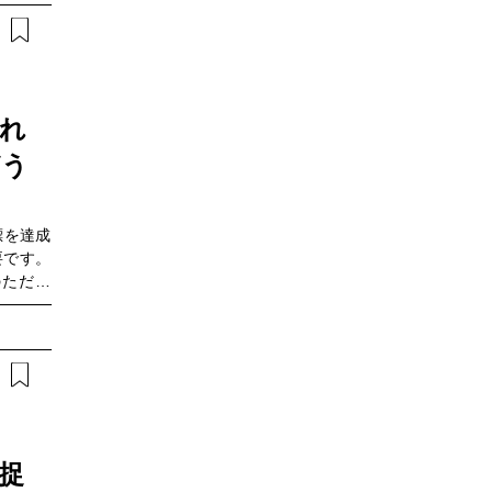
決策につ
リカの環
 地球温
もふまえ
ローダウ
れ
の世界と比
どう
標を達成
要です。
のただ中
するため
という、
トセラー
めとした
「人新世の
う変わる
本記事の
年2月中
捉
響を及ぼ