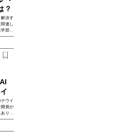
は？
、解決す
に関連し
医学部附
医療現場
 HUB
ドする、さ
カタリス
供できる
AI
ライ
ロナウイ
ン開発が
にありま
らず、研
それが希
病院 脳