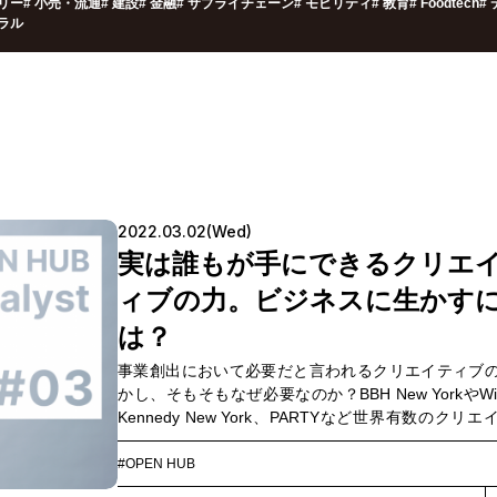
リー
#
小売・流通
#
建設
#
金融
#
サプライチェーン
#
モビリティ
#
教育
#
Foodtech
#
ラル
2022.03.02(Wed)
実は誰もが手にできるクリエ
ィブの力。ビジネスに生かす
は？
事業創出において必要だと言われるクリエイティブ
かし、そもそもなぜ必要なのか？BBH New YorkやWie
Kennedy New York、PARTYなど世界有数のクリ
エージェンシーでクリエイティブディレクターを歴
たWhateverの川村真司さんに、クリエイティブが担
#OPEN HUB
ついて伺います。【OPEN HUB Catalyst File】課