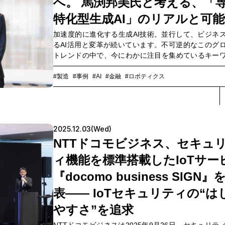
へ。 馬渕邦美氏と考える、「
す。さまざまな現場で活用が進むAAASWatch Proの
イフォーカス×NTTドコモビジネスの連携の意義、と
特化型生成AI」のリアルと可
未来像について、両社のメンバーに話を伺いました。
加速度的に進化する生成AI技術。並行して、ビジネ
るAI活用と変革が続いています。不可逆的なこのグ
トレンドの中で、今にわかに注目を集めているキー
「専門特化型生成AI」です。専門性の高いビジネス
おけるニーズに応えるため、パブリックテキストで
#製造
#事例
#AI
#金融
#ロボティクス
業内アセットや業界のデータなど、特定領域に特化
タセットを学習させた言語モデルである、専門特
AI。LLM（大規模言語モデル）に比べてパラメータ
く軽いため、コストパフォーマンスに優れ処理スピ
2025.12.03(Wed)
いことも大きな特徴です。さらに、専門性の高い企
タを学習させることで新たな付加価値を生み出し、
NTTドコモビジネス、セキュ
ップラインを押し上げる起爆剤になることも期待さ
ィ機能を標準搭載したIoTサー
す。専門特化型生成AIの現在地はどこにあり、今後
にビジネスを変えていくのでしょうか。今回は、AI
『docomo business SIGN』
であるXinobiAIの共同CEO、そして一般社団法人Gener
表―― IoTセキュリティの“は
AI Japanの理事などを務め、かつてはFace
Japan（Meta）の執行役員ディレクターなどを歴任
やすさ”を追求
産業界と世界を結ぶテクノロジー・グローバルビジ
ダーとして活躍する馬渕邦美氏と、NTTドコモビジ