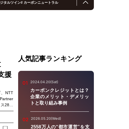
ジタルツイン
#
カーボンニュートラル
人気記事ランキング
革
支援
2024.04.20(Sat)
01
カーボンクレジットとは？
、NTT
企業のメリット・デメリッ
rtner
トと取り組み事例
ス28階
以下、本プ
合わせに
2026.05.20(Wed)
02
ポートす
2558万人の“都市運営”を支