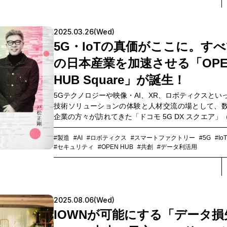
る、加入無料のプログラムです。本プログラムは、
ー企業の状況に応じて、共創における開発支援やプ
ョンなどを柔軟に、一貫した体制でサポートします
2025.03.26(Wed)
ントでは、IoT活用の新しいビジョンとともに、本プ
の具体的な支援内容、共創事例について紹介しました
5G・IoTの真価がここに。す
の日本産業を加速させる「OPE
HUB Square」が誕生！
5Gテクノロジーや映像・AI、XR、ロボティクスとい
技術ソリューションの体験と人材交流の場として、
企業の方々が訪れてきた「ドコモ 5G DX スクエア」
DX スクエア）。そんなDXスクエアが2025年4月、
スにおける課題解決と可能性発見のヒントを見つけ
#製造
#AI
#ロボティクス
#スマートファクトリー
#5G
#IoT
#セキュリティ
#OPEN HUB
#共創
#データ利活用
をコンセプトとした施設「OPEN HUB Square」と
町プレイスでリニューアルオープンします。 来場者は
5Gを活用した業界ごとのユースケースや最新ソリュ
を体験できます。大手町プレイスには、NTTコミュ
ョンズ（以下、NTT Com）が2022年2月にスタート
2025.08.06(Wed)
会実装を目指す事業共創の場「OPEN HUB Park」も
IOWNが可能にする「データ損
が、今回の「OPEN HUB Square」はどのような経
にリニューアルされたのでしょうか。今 5G・IoTソ