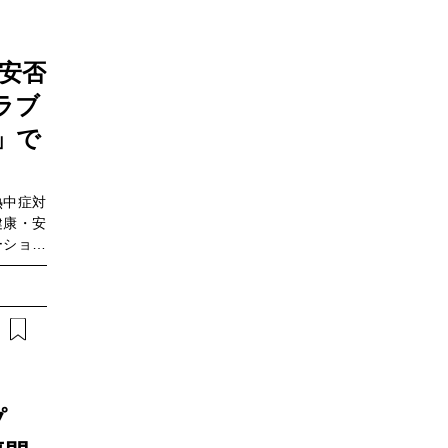
安否
ラブ
o」で
熱中症対
健康・安
ーション
が開発し
バイタル
できるほ
備えてい
ドコモビジ
ォーカス
新たなデ
社は一体
プ
んでいま