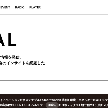
E
V
E
N
T
R
A
D
I
O
P
L
A
Y
E
R
AL
つ情報を発信。
自のインサイトを網羅した
イノベーション
#
サステナブル
#
Smart World
#
共創
#
環境・エネルギー
#
IoT
#
スマ
/顧客体験
#
OPEN HUB
#
ヘルスケア
#製造
#
ロボティクス
#
地方創生
#
公共
#
メ