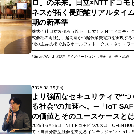
ロ」の未来。日立×NTTドコモ
ョンが注目される理由、「OPEN HUB Square」
「OPEN HUB Park」とのシナジーなどについて、NT
ネスが拓く長距離リアルタイ
のOPEN HUB代表戸松正剛と、プロジェクトをリ
期の新基準
5G&IoTサービス部 インテグレーションサービス部
田隆介が語り合いました。
株式会社日立製作所（以下、日立）とNTTドコモビ
式会社の両社は、超高速かつ超低消費電力を実現するI
想の主要技術であるオールフォトニクス・ネットワ
下、APN）を用いた分散型データセンターの実現を
日立のストレージ仮想化技術とIOWN APNを組み合
#Smart World
#製造
#イノベーション
#事例
#小売・流通
証実験を行いました。600km超の長距離間でのリア
のデータ同期における往復応答時間を検証した結果
推奨値（20ミリ秒以内）に収めることに成功。災害
も、サブサイト（バックアップ用の拠点）への自動
2025.08.29(Fri)
やデータリカバリー作業の簡略化によるシステムの
が可能であることが確認できました。この実証実験
より強固なセキュリティで“つ
わってきた両社の主要メンバーに、プロジェクトの
る社会”の加速へ。─「IoT SAF
と得られた成果、今後の展望などを伺いました。
の価値とそのユースケースと
2025年6月25日、NTTドコモビジネスは、OPEN HUB 
て《自律分散型社会を支えるインテリジェントIoT - S