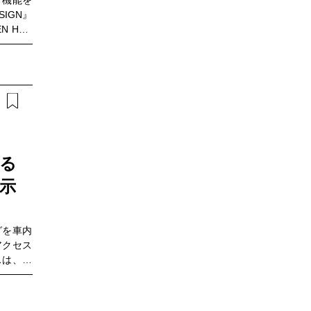
ィ機能を
る北川公
SIGN』
合いまし
 HUB
モビジネ
 部長の
っと手軽
けるセキ
』を解説し
る
が示
グを車内
アクセス
スは、そ
していま
スはどう
ィ
先にある