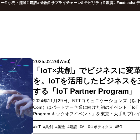
リー
#
小売・流通
#
建設
#
金融
#
サプライチェーン
#
モビリティ
#
教育
#
Foodtech
#
デ
2025.02.26(Wed)
「IoT×共創」でビジネスに変
を。IoTを活用したビジネスを
する「IoT Partner Program」
2024年11月29日、NTTコミュニケーションズ（以下
Com）はパートナー企業に向けた初のイベント「IoT Pa
Program キックオフイベント」を東京・大手町プレイ
ガレージで開催しました。IoT Partner Program（
ログラム）とは、NTT Com のIoTプロダクトの組み
#IoT
#共創
#製造
#建設
#AI
#ロボティクス
#5G
よる新しいサービスやソリューションの創出をサ