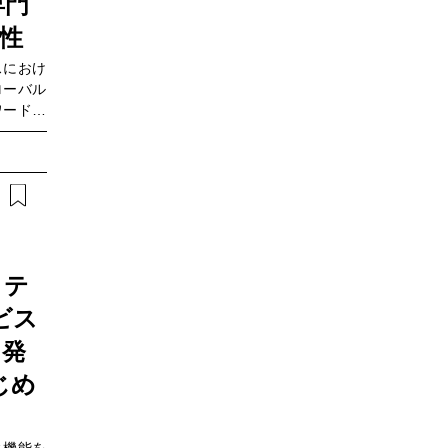
専門
特長とア
もに描く
能性
スにおけ
ローバル
ワードが
の現場に
はなく企
したデー
化型生成
数も少な
ードが速
業内デー
企業のト
リテ
れていま
ビス
どのよう
開発企業
を発
ative
じめ
book
、日本の
ネスリー
ネスでジ