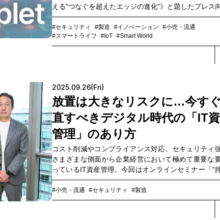
える"つなぐを超えたエッジの進化"》と題したプレス
会を開催しました。NTTドコモビジネスがこれまで
たSIMアプレット技術を活用することで、IoT機器の
#セキュリティ
#製造
#イノベーション
#小売・流通
#スマートライフ
#IoT
#Smart World
より手軽かつ安全に実現する取り組みが、実証実験
交えて紹介されました。その模様をレポートします。
2025.09.26(Fri)
放置は大きなリスクに…今す
直すべきデジタル時代の「IT
管理」のあり方
コスト削減やコンプライアンス対応、セキュリティ
さまざまな側面から企業経営において極めて重要な
っているIT資産管理。今回はオンラインセミナー「"
るだけ"から"活かす"へ：無駄を省き、価値を引き出す
管理の最適化アプローチとは」にて語られた有識者4
#小売・流通
#セキュリティ
#製造
を交えながら、IT資産管理のポイントをダイジェス
けします。