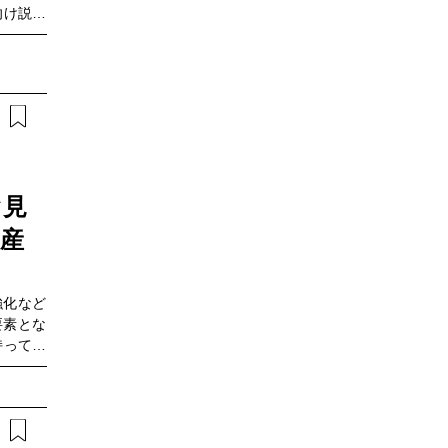
向け説明
培ってき
高度化を
の成果も
ぐ見
資産
強化など
要素とな
持ってい
IT資産
人の見解
トでお届