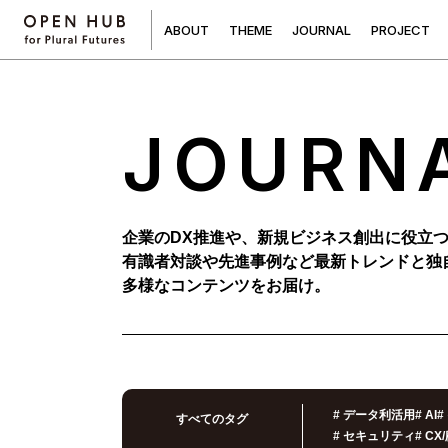
A
B
O
U
T
T
H
E
M
E
J
O
U
R
N
A
L
P
R
O
J
E
C
T
JOURN
企業のDX推進や、新規ビジネス創出に役立
有識者対談や先進事例など最新トレンドと独
多様なコンテンツをお届け。
#
データ利活用
#
AI
#
すべてのタグ
#
セキュリティ
#
CX