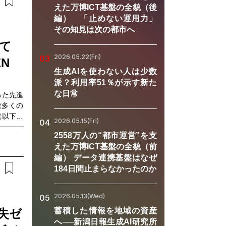
パートナ
えた万博ICT基盤の全貌（後
ロモーシ
編） 「止めない運用力」
。本イベ
その知見は次の都市へ
ログラム
。
べて
2026.05.22(Fri)
03
N
生成AIを使わない人は少数
派？利用率51％が示す新た
な日常
った先進
数多くの
（以下、
2026.05.15(Fri)
04
「ビジネ
2558万人の“都市運営”を支
る場所」
えた万博ICT基盤の全貌（前
して、大手
編） データ連携基盤はなぜ
IoTや
184日間止まらなかったのか
ーション
ニケーシ
した、社
2026.05.13(Wed)
05
あります
蓄積した情報を地域の資産
失ゼ
緯でこの場
へ──新潟日報生成AI研究所
リューシ