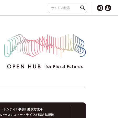
ートシティ
#
事例
#
働き方改革
タバース
#
スマートライフ
#
5G
#
法規制