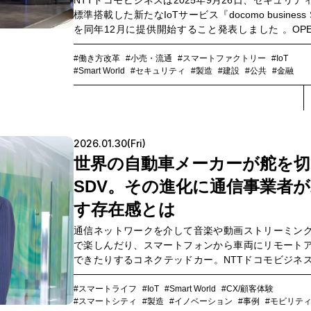
NTTドコモビジネスは2025年9月26日、セキュリテ
ェネレーティブAIタスクフォースの担当部長を務め
標準搭載した新たなIoTサービス『docomo business 
士がクロストーク。そのポテンシャルと展望を語り
を同年12月に提供開始すること発表しました 。OPEN
た。
Parkにて行われたプレス向け説明会では、NTTドコ
ス プラットフォームサービス本部 5G&IoTサービス部
#働き方改革
#小売・流通
#スマートファクトリー
#IoT
#Smart World
#セキュリティ
#製造
#建設
#公共
#金融
小嶺一雄（以下、小嶺） が 、「確かなIoTを、も
に。」というコンセプトのもと、企業のIoT導入にお
ュリティ課題を解決する『docomo business SIGN
た様子をレポートします。
2026.01.30(Fri)
世界の自動車メーカーが舵を切
SDV。その進化に通信事業者
す存在感とは
通信ネットワークを介して音楽や動画ストリーミン
で楽しんだり、スマートフォンから車両にリモート
できたりするコネクテッドカー。NTTドコモビジネ
の中核となるIoTコネクティビティをBMWに提供
す。グローバルに展開するBMWにNTTドコモビジネ
#スマートライフ
#IoT
#Smart World
#CX/顧客体験
#スマートシティ
#製造
#イノベーション
#事例
#モビリテ
寄与しているのか。そして、コネクテッドカーの