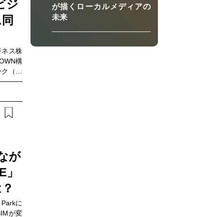
ビジ
の特徴や
が描くローカルメディアの
T Com
未来
ム同
ードした
門長の浅
ジネス株
OWN構
ーク（以
見据え、
わせた実
ルタイム
、日立の
発生時に
切り替え
早期復旧
に深く関
なが
成功要因
E」
は？
Parkに
IMが変