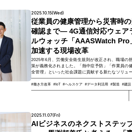
2025.10.15(Wed)
従業員の健康管理から災害時の
確認まで― 4G通信対応ウェア
ルウォッチ「AAASWatch Pr
加速する現場改革
2025年6月、労働安全衛生規則が改正され、職場の
策が義務化されました。「熱中症予防」「作業員の
全管理」といった社会課題に貢献する新たなソリュ
として注目度が高まっているのが、アイフォーカス
たウェアラブルウォッチ「AAASWatch Pro」です。
#働き方改革
#IoT
#ヘルスケア
#データ利活用
#製造
#建設
センシングにより体調管理や熱中症リスク管理が
か、転倒検知やグループチャットなど多彩な機能を
ます。AAASWatch Pro販売パートナーであるNTT
ネスは、法人顧客向けの販売を担当。また、アイフ
2025.11.07(Fri)
はNTTドコモビジネスの4G/5G通信技術を活用して
バイスやソリューションの開発に注力しており、両
AIビジネスのネクストステッ
となって企業の労働安全や業務効率の向上に取り組