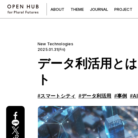
A
B
O
U
T
T
H
E
M
E
J
O
U
R
N
A
L
P
R
O
J
E
C
T
New Technologies
2025.01.31(Fri)
データ利活用とは
ト
#スマートシティ
#データ利活用
#事例
#AI