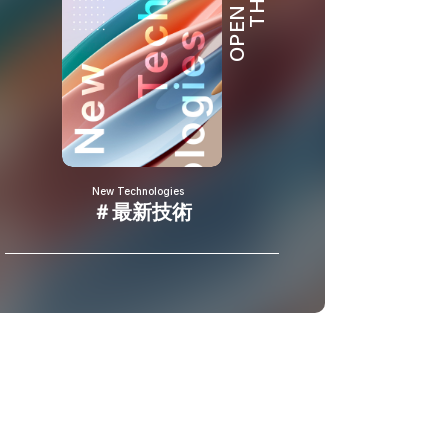
OPEN HUB
New Technologies
＃最新技術