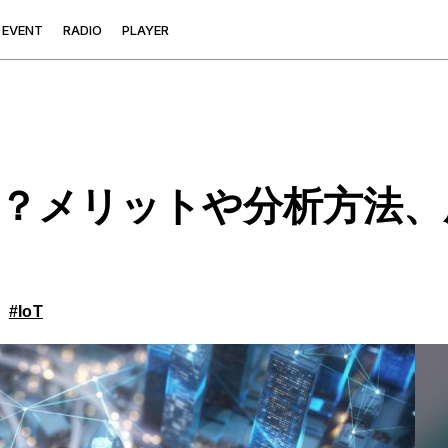
E
V
E
N
T
R
A
D
I
O
P
L
A
Y
E
R
？メリットや分析方法、
#IoT