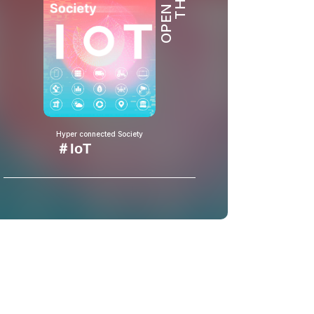
OPEN HUB
Hyper connected Society
＃IoT