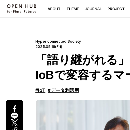
A
B
O
U
T
T
H
E
M
E
J
O
U
R
N
A
L
P
R
O
J
E
C
T
Hyper connected Society
2025.05.16(Fri)
「語り継がれる」
IoBで変容する
#IoT
#データ利活用