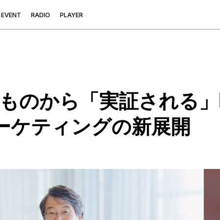
E
V
E
N
T
R
A
D
I
O
P
L
A
Y
E
R
ものから「実証される」
マーケティングの新展開