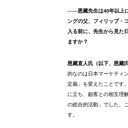
ンテクスチュアル、拡張の3
——
恩藏先生は40年以上
IoBデータの共有を進めるこ
能性がある。デジタル競争力向
ングの父、フィリップ・コ
いる。
入る前に、先生から見た
※この要約は生成AIをもとに
ますか？
恩藏直人氏（以下、恩藏
的なのは日本マーケティン
定義」を変えたことです。
に立ち、顧客との相互理
の総合的活動」でした。こ
す。