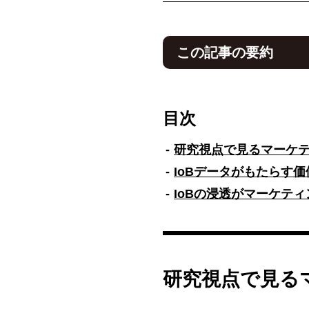
この記事の要約
マーケティングの概念は大き
「顧客や社会と共に価値を創
目次
ーケティングは、かつての「
的な価値創造へと進化した。
研究視点で見るマーケ
この変化の背景には、インタ
IoBデータがもたらす
は一方的な販売から共に価値
高いマーケティングが可能に
IoBの浸透がマーケティ
特に注目されるのがIoB（Inter
タを収集・分析することで、
えば、リゾート地での人流デ
を打てるようになった。
研究視点で見る
これはコトラーが提唱する「マ
用し、データドリブンでアジ