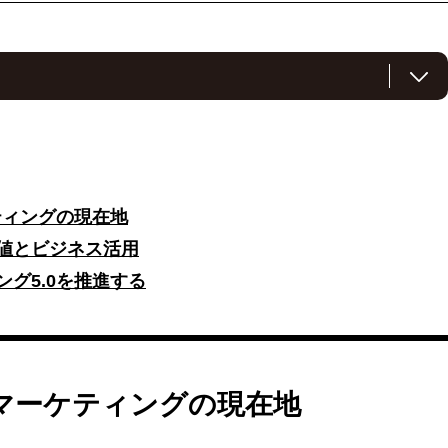
く変化している。日本マーケティング協会は34年ぶりに定義を改め、
造し、持続可能な社会を実現するためのプロセス」と位置付けた。マ
市場調査」や「プロモーション」中心から、社会課題解決を含む包括
ティングの現在地
ーネット社会への移行と社会課題の表面化がある。企業と顧客の関係
価値とビジネス活用
を創造する「共創」関係へと変わり、定量的データを活用した精度の
なった。
ング5.0を推進する
net of Bodies/Behavior）データの活用だ。身体データや行動デー
ヘルスケアやパーソナライズされたマーケティングに活用できる。例
ータ分析により訪問者の属性や行動パターンを把握し、効果的な施策
マーケティングの現在地
ーケティング5.0」の実現につながる。AIやIoTなどの最新技術を活
ャイルなマーケティングを行うというもの。その手段として予測、コ