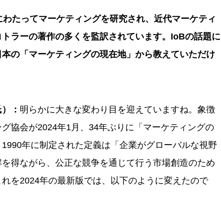
つのアプリケーションが位置付けられる。
にわたってマーケティングを研究され、近代マーケティ
とで、地域活性化やまちづくりなど社会課題の解決にも貢献できる可
上のためにも、IoBを活用したマーケティングの推進が求められて
トラーの著作の多くを監訳されています。IoBの話題に
日本の「マーケティングの現在地」から教えていただけ
作成しています
氏）：
明らかに大きな変わり目を迎えていますね。象徴
グ協会が2024年1月、34年ぶりに「マーケティングの
1990年に制定された定義は「企業がグローバルな視野
解を得ながら、公正な競争を通じて行う市場創造のため
れを2024年の最新版では、以下のように変えたので