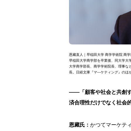
恩藏直人｜早稲田大学 商学学術院 商学
早稲田大学商学部を卒業後、同大学大学
大学商学部長、商学学術院長、理事な
長。日経文庫『マ―ケティング』のほ
——「顧客や社会と共創
済合理性だけでなく社会
恩藏氏：
かつてマーケテ