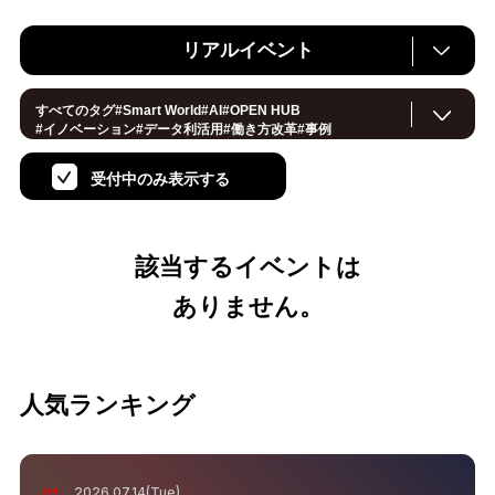
リアルイベント
すべてのタグ
#
Smart World
#
AI
#
OPEN HUB
#
イノベーション
#
データ利活用
#
働き方改革
#
事例
#
サステナブル
#
CX/顧客体験
#
セキュリティ
#
環境・エネルギー
#
IoT
#
メタバース
#
スマートシティ
受付中のみ表示する
#
地方創生
#
製造
#
小売・流通
#
ロボティクス
#
ヘルスケア
#
デジタルツイン
#
5G
#
スマートファクトリー
#
建設
#
共創
#
金融
#
Foodtech
#
モビリティ
#
法規制
#
スマートインダストリー
#
音声
#
教育
#公共
該当するイベントは
#
サプライチェーン
#
孤独
#
宇宙
ありません。
人気ランキング
2026.07.14(Tue)
01