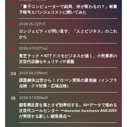
「量子コンピューターで結局、何が変わるの？」耐量
子暗号エバンジェリストに聞いてみた
2026.05.22(Fri)
02
ロンジェビティが問い直す、「人とビジネス」のこれ
から
2026.07.02(Thu)
03
東芝テック × NTTドコモビジネスが描く、小売業界の
次世代店舗セキュリティIT基盤
2026.06.01(Mon)
04
課題解決は空から！ドローン実装の最前線（インフラ
点検・クマ対策・広域点検）
2026.07.01(Wed)
05
顧客満足度を落とさず効率化する。AI×データで進める
次世代コールセンター 〜docomo business ANCAR®
が実現する新しい顧客接点〜