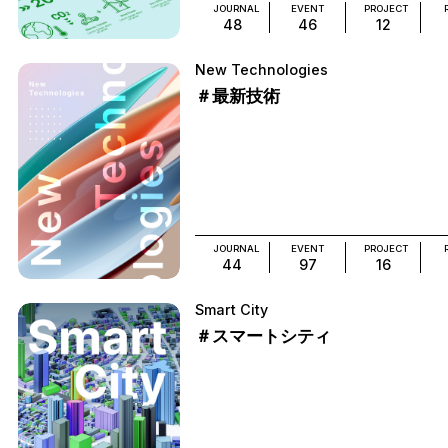
JOURNAL
EVENT
PROJECT
48
46
12
New Technologies
＃最新技術
JOURNAL
EVENT
PROJECT
44
97
16
Smart City
＃スマートシティ