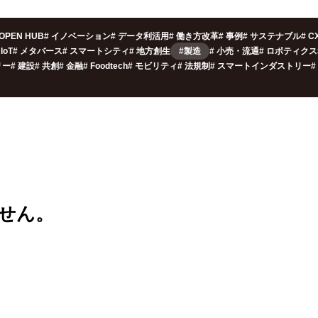
OPEN HUB
#
イノベーション
#
データ利活用
#
働き方改革
#
事例
#
サステナブル
#
C
IoT
#
メタバース
#
スマートシティ
#
地方創生
#製造
#
小売・流通
#
ロボティクス
リー
#
建設
#
共創
#
金融
#
Foodtech
#
モビリティ
#
法規制
#
スマートインダストリー
#
せん。