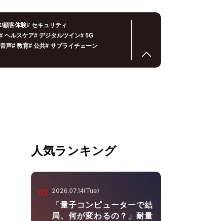
X/顧客体験
#
セキュリティ
#
ヘルスケア
#
デジタルツイン
#
5G
音声
#
教育
#
公共
#
サプライチェーン
人気ランキング
2026.07.14(Tue)
01
「量子コンピューターで結
局、何が変わるの？」耐量