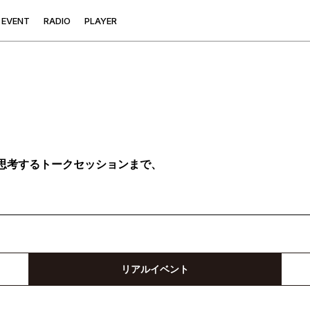
E
V
E
N
T
R
A
D
I
O
P
L
A
Y
E
R
思考するトークセッションまで、
リアルイベント