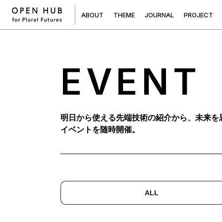
A
B
O
U
T
T
H
E
M
E
J
O
U
R
N
A
L
P
R
O
J
E
C
T
EVENT
明日から使える先端技術の紹介から、未来を
イベントを随時開催。
ALL