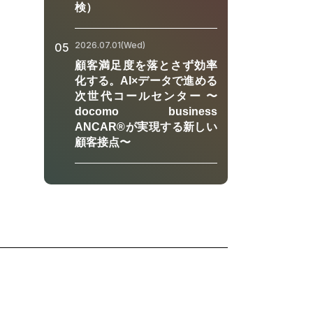
検）
2026.07.01(Wed)
05
顧客満足度を落とさず効率
化する。AI×データで進める
次世代コールセンター 〜
docomo business
ANCAR®が実現する新しい
顧客接点〜