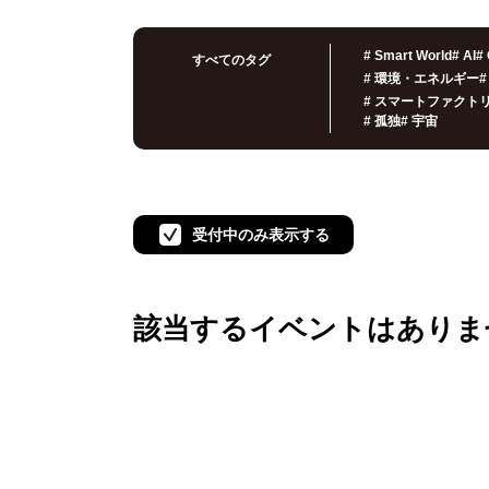
#
Smart World
#
AI
#
すべてのタグ
#
環境・エネルギー
#
#
スマートファクト
#
孤独
#
宇宙
受付中のみ表示する
該当するイベントは
ありま