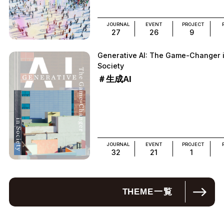
JOURNAL
EVENT
PROJECT
27
26
9
Generative AI: The Game-Changer 
Society
＃生成AI
JOURNAL
EVENT
PROJECT
32
21
1
THEME
一覧