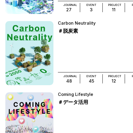
JOURNAL
EVENT
PROJECT
27
3
11
Carbon Neutrality
＃脱炭素
JOURNAL
EVENT
PROJECT
48
45
12
Coming Lifestyle
＃データ活用