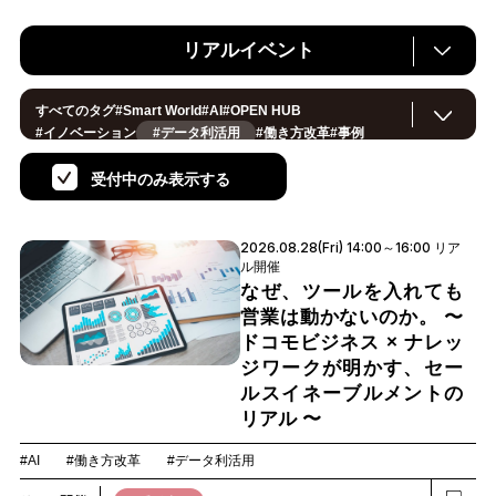
リアルイベント
すべてのタグ
#
Smart World
#
AI
#
OPEN HUB
#
イノベーション
#データ利活用
#
働き方改革
#
事例
#
サステナブル
#
CX/顧客体験
#
セキュリティ
#
環境・エネルギー
#
IoT
#
メタバース
#
スマートシティ
受付中のみ表示する
#
地方創生
#
製造
#
小売・流通
#
ロボティクス
#
ヘルスケア
#
デジタルツイン
#
5G
#
スマートファクトリー
#
建設
#
共創
#
金融
#
Foodtech
#
モビリティ
#
法規制
#
音声
2026.08.28(Fri) 14:00～16:00 リア
#
スマートインダストリー
#
教育
#
公共
#
サプライチェーン
ル開催
#
孤独
#
宇宙
なぜ、ツールを入れても
営業は動かないのか。 〜
ドコモビジネス × ナレッ
ジワークが明かす、セー
ルスイネーブルメントの
リアル 〜
#AI
#働き方改革
#データ利活用