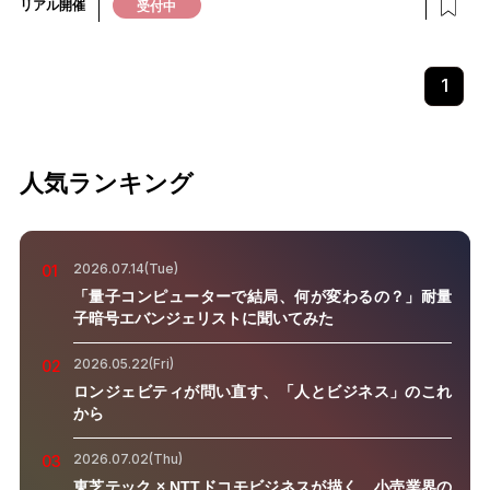
リアル開催
受付中
1
人気ランキング
2026.07.14(Tue)
01
「量子コンピューターで結局、何が変わるの？」耐量
子暗号エバンジェリストに聞いてみた
2026.05.22(Fri)
02
ロンジェビティが問い直す、「人とビジネス」のこれ
から
2026.07.02(Thu)
03
東芝テック × NTTドコモビジネスが描く、小売業界の