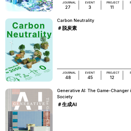
JOURNAL
EVENT
PROJECT
27
3
11
Carbon Neutrality
＃脱炭素
JOURNAL
EVENT
PROJECT
48
45
12
Generative AI: The Game-Changer 
Society
＃生成AI