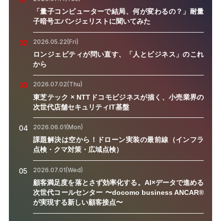
「量子コンピューターで結局、何が変わるの？」耐量
子暗号エバンジェリストに聞いてみた
2026.05.22(Fri)
02
ロンジェビティが問い直す、「人とビジネス」のこれ
から
2026.07.02(Thu)
03
東芝テック × NTTドコモビジネスが描く、小売業界の
次世代店舗セキュリティIT基盤
2026.06.01(Mon)
04
課題解決は空から！ドローン実装の最前線（インフラ
点検・クマ対策・広域点検）
2026.07.01(Wed)
05
顧客満足度を落とさず効率化する。AI×データで進める
次世代コールセンター 〜docomo business ANCAR®
が実現する新しい顧客接点〜