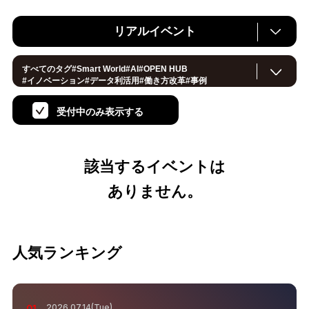
リアルイベント
すべてのタグ
#
Smart World
#
AI
#
OPEN HUB
#
イノベーション
#
データ利活用
#
働き方改革
#
事例
#
サステナブル
#
CX/顧客体験
#
セキュリティ
#
環境・エネルギー
#
IoT
#
メタバース
#
スマートシティ
受付中のみ表示する
#
地方創生
#
製造
#
小売・流通
#
ロボティクス
#
ヘルスケア
#デジタルツイン
#
5G
#
スマートファクトリー
#
建設
#
共創
#
金融
#
Foodtech
#
モビリティ
#
法規制
#
音声
#
スマートインダストリー
#
教育
#
公共
#
サプライチェーン
該当するイベントは
#
孤独
#
宇宙
ありません。
人気ランキング
2026.07.14(Tue)
01