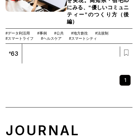
を実現。高知県・宿毛ID
にみる、“優しいコミュニ
ティー”のつくり方（後
編）
#データ利活用
#事例
#公共
#地方創生
#法規制
#スマートライフ
#ヘルスケア
#スマートシティ
63
#
1
JOURNAL