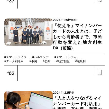
37
2024.11.20(Wed)
「使える」マイナンバー
カードの未来とは。子ど
もから高齢者まで、市民
行動を変えた地方創生
DX（前編）
#スマートライフ
#ヘルスケア
#スマートシティ
#データ利活用
#事例
#公共
#地方創生
#法規制
62
#
2024.11.22(Fri)
「人と人をつなげるマイ
ナンバーカード利活用」