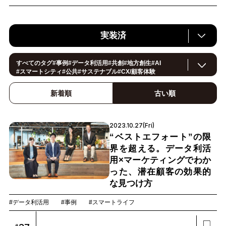
実装済
すべてのタグ
#
事例
#
データ利活用
#
共創
#
地方創生
#
AI
#
スマートシティ
#
公共
#
サステナブル
#
CX/顧客体験
#
ヘルスケア
#
環境・エネルギー
#
働き方改革
#
イノベーション
#
IoT
#
Smart World
#
スマートファクトリー
新着順
古い順
#
製造
#スマートライフ
#
小売・流通
#
法規制
#
ロボティクス
#
建設
#
メタバース
#
5G
#
セキュリティ
#
OPEN HUB
#
教育
#
サプライチェーン
#
金融
#
モビリティ
2023.10.27(Fri)
#
Foodtech
#
デジタルツイン
“ベストエフォート”の限
界を超える。データ利活
用×マーケティングでわか
った、潜在顧客の効果的
な見つけ方
#データ利活用
#事例
#スマートライフ
#