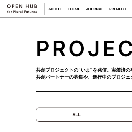
A
B
O
U
T
T
H
E
M
E
J
O
U
R
N
A
L
P
R
O
J
E
C
T
PROJE
共創プロジェクトの“いま”を発信。実装済の
共創パートナーの募集や、進行中のプロジェ
ALL