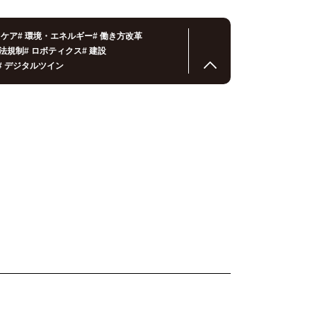
スケア
#
環境・エネルギー
#
働き方改革
法規制
#
ロボティクス
#
建設
#
デジタルツイン