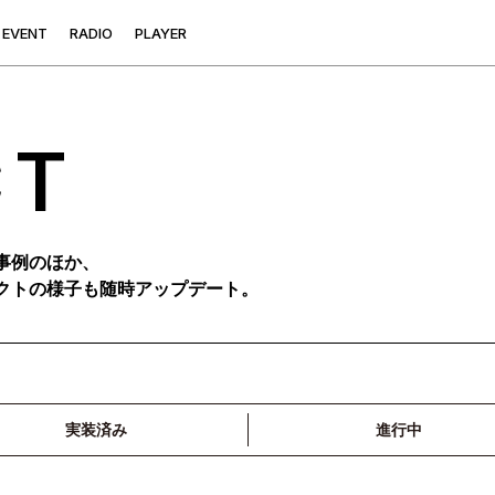
E
V
E
N
T
R
A
D
I
O
P
L
A
Y
E
R
CT
事例のほか、
クトの様子も随時アップデート。
実装済み
進行中