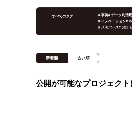
#
事例
#
データ利活
すべてのタグ
#
イノベーション
#
I
#
メタバース
#
5G
#
新着順
古い順
公開が可能なプロジェクト