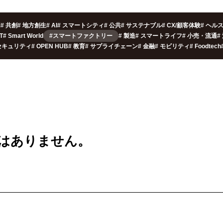
用
#
共創
#
地方創生
#
AI
#
スマートシティ
#
公共
#
サステナブル
#
CX/顧客体験
#
ヘル
oT
#
Smart World
#スマートファクトリー
#
製造
#
スマートライフ
#
小売・流通
#
セキュリティ
#
OPEN HUB
#
教育
#
サプライチェーン
#
金融
#
モビリティ
#
Foodtech
は
ありません。