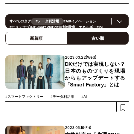
すべてのタグ
#データ利活用
#
AI
#
イノベーション
#
サステナブル
#
Smart World
#
共創
#
環境・エネルギー
#
IoT
#
スマートシティ
#
事例
#
働き方改革
#
セキュリティ
#
CX/顧客体験
#
OPEN HUB
#
ヘルスケア
#
製造
#
ロボティクス
新着順
古い順
#
地方創生
#
公共
#
メタバース
#
スマートライフ
#
5G
#
法規制
#
スマートファクトリー
#
小売・流通
#
建設
#
金融
#
サプライチェーン
#
モビリティ
#
教育
#
Foodtech
2023.03.22(Wed)
#
デジタルツイン
#
カーボンニュートラル
DXだけでは実現しない？
日本のものづくりを現場
からもアップデートする
「Smart Factory」とは
#スマートファクトリー
#データ利活用
#AI
2023.05.19(Fri)