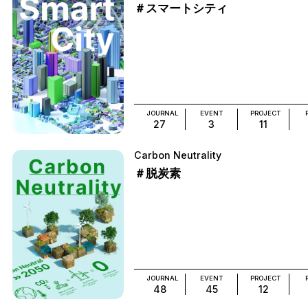
＃スマートシティ
JOURNAL
EVENT
PROJECT
27
3
11
Carbon Neutrality
＃脱炭素
JOURNAL
EVENT
PROJECT
48
45
12