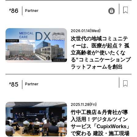
86
#
Partner
2026.01.14(Wed)
次世代の地域コミュニテ
ィーは、医療が起点？ 孤
立高齢者が“使いたくな
る”コミュニケーションプ
ラットフォームを創出
85
#
Partner
2025.11.28(Fri)
竹中工務店＆丹青社が導
入活用！デジタルツイン
サービス「CupixWorks」
で変わる 建設・施工現場