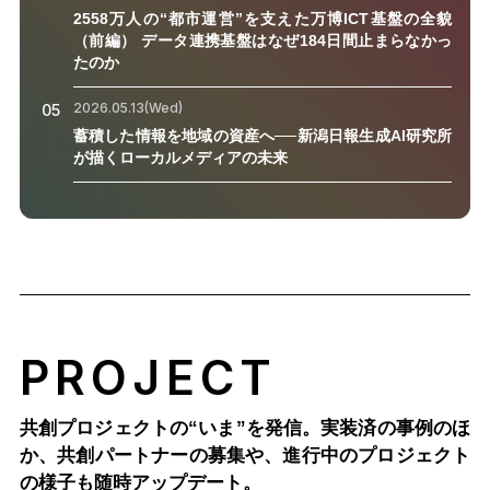
2558万人の“都市運営”を支えた万博ICT基盤の全貌
（前編） データ連携基盤はなぜ184日間止まらなかっ
たのか
2026.05.13(Wed)
05
蓄積した情報を地域の資産へ──新潟日報生成AI研究所
が描くローカルメディアの未来
PROJECT
共創プロジェクトの“いま”を発信。実装済の事例のほ
か、
共創パートナーの募集や、進行中のプロジェクト
の様子も随時アップデート。