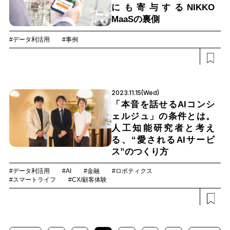
にも寄与するNIKKO
MaaSの裏側
#データ利活用
#事例
2023.11.15(Wed)
「本音を話せるAIコンシ
ェルジュ」の条件とは。
人工知能研究者と考え
る、“愛されるAIサービ
ス”のつくり方
#データ利活用
#AI
#金融
#ロボティクス
#スマートライフ
#CX/顧客体験