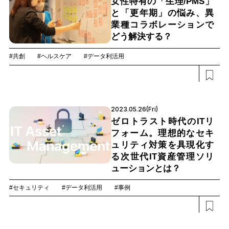
女性特有の「生理/PMS」
と「更年期」の悩み、異
業種コラボレーションで
どう解決する？
#共創
#ヘルスケア
#データ利活用
2023.05.26(Fri)
ゼロトラスト時代のITリ
フォーム。理想的なセキ
ュリティ対策を具現化す
る次世代IT資産管理ソリ
ューションとは？
#セキュリティ
#データ利活用
#事例