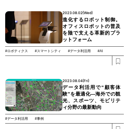
2023.08.02(Wed)
進化するロボット制御。
オフィスロボットの普及
を陰で支える革新的プラ
ットフォーム
#ロボティクス
#スマートシティ
#データ利活用
#AI
2023.08.04(Fri)
データ利活用で“顧客体
験”を最適化―海外での観
光、スポーツ、モビリテ
ィ分野の最新動向
#データ利活用
#事例