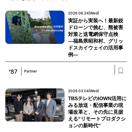
2026.06.24(Wed)
実証から実装へ！最新鋭
ドローンで挑む、熊被害
対策と送電網保守点検
―福島県昭和村、グリッ
ドスカイウェイの活用事
例―
87
#
Partner
2026.03.04(Wed)
TBSテレビのIOWN活用に
みる放送・配信事業の現
場改革と、その先に見据
える“リモートプロダクシ
ョンの新時代”