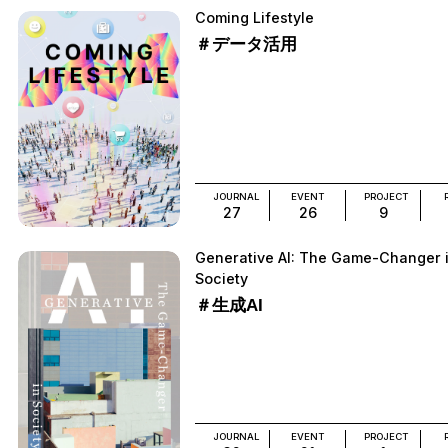
Coming Lifestyle
＃データ活用
JOURNAL
EVENT
PROJECT
27
26
9
Generative AI: The Game-Changer 
Society
＃生成AI
JOURNAL
EVENT
PROJECT