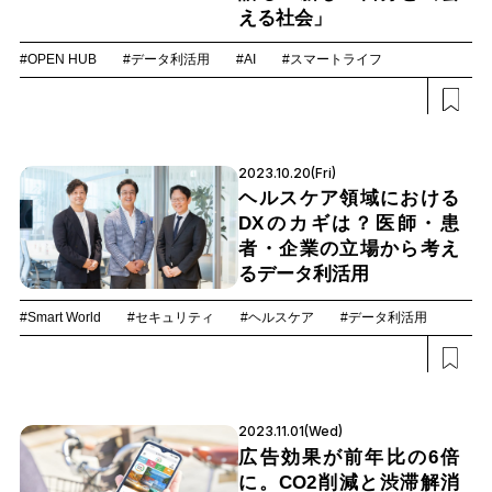
える社会」
#OPEN HUB
#データ利活用
#AI
#スマートライフ
2023.10.20(Fri)
ヘルスケア領域における
DXのカギは？医師・患
者・企業の立場から考え
るデータ利活用
#Smart World
#セキュリティ
#ヘルスケア
#データ利活用
2023.11.01(Wed)
広告効果が前年比の6倍
に。CO2削減と渋滞解消