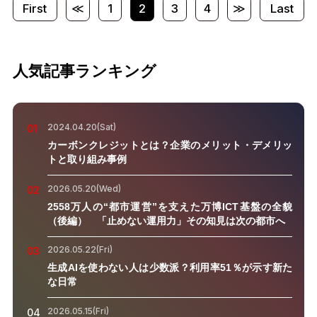
First
≪
1
2
3
4
≫
Last
人気記事ランキング
2024.04.20(Sat)
01
カーボンクレジットとは？企業のメリット・デメリッ
トと取り組み事例
2026.05.20(Wed)
02
2558万人の“都市運営”を支えた万博ICT基盤の全貌
（後編） 「止めない運用力」その知見は次の都市へ
2026.05.22(Fri)
03
生成AIを使わない人は少数派？利用率51％が示す新た
な日常
2026.05.15(Fri)
04