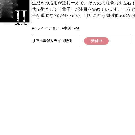
生成AIの活用が進む一方で、その先の競争力を左右
代技術として「量子」が注目を集めています。一方で
子が重要なのは分かるが、自社にどう関係するのか
い」 「どの技術や企業に注目すべきなのか判断が難し
いう声も少なくありません。実際、量子コンピュー
#イノベーション
#事例
#AI
さまざまな実現方式が存在し、それぞれ異なる特徴
を持っています。 だからこそ企業に求められるのは
リアル開催＆ライブ配信
受付中
方式が勝つのか」を見極めることではなく、「自社
対して、どの技術やパートナーが適しているのか」
点です。本イベントでは、NTT、デロイトトーマ
通、NTTデータグループ、OptQC、Quemixなど、量
第一線で活躍する研究者、企業、スタートアップ
NTTが推進する「光量子コンピューター」に加え、
方式や、 最適化技術・量子計算などの可能性と課題
れの立場から共有し、 企業は量子とどのように向き
かを議論します。特定の技術や企業の優位性を語る
りません。 異なるプレーヤーが互いを尊重しながら
り合うことで、量子技術の本質と可能性を考える場
子を「知る」から「考える」へ。そして、「考え
「動く」へ。 量子技術が社会実装へ向かう今、企業
れるのは「いつか学ぶ」ことではなく、「今から