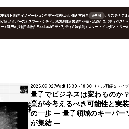
OPEN HUB
#
イノベーション
#
データ利活用
#
働き方改革
#事例
#
サステナブル
IoT
#
メタバース
#
スマートシティ
#
地方創生
#
製造
#
小売・流通
#
ロボティクス
#
ヘ
リー
#
建設
#
共創
#
金融
#
Foodtech
#
モビリティ
#
法規制
#
スマートインダストリー
#
2026.09.02(Wed) 15:30～18:30 リアル開催＆ライ
量子でビジネスは変わるのか
業が今考えるべき可能性と実
の一歩 ― 量子領域のキーパー
が集結 ―