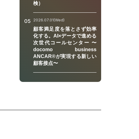
の未来を
検）
プログラ
Tドコモ
 代表取
2026.07.01(Wed)
05
ーの現在
顧客満足度を落とさず効率
本部 研
化する。AI×データで進める
子コン
次世代コールセンター 〜
望」 登
docomo business
ド 馬場
ANCAR®が実現する新しい
社 量子
顧客接点〜
社 代表
術に取り
技術の社
 伊井
実際のユ
可能性を
き合うべ
未来と企
ング ※
活用事例