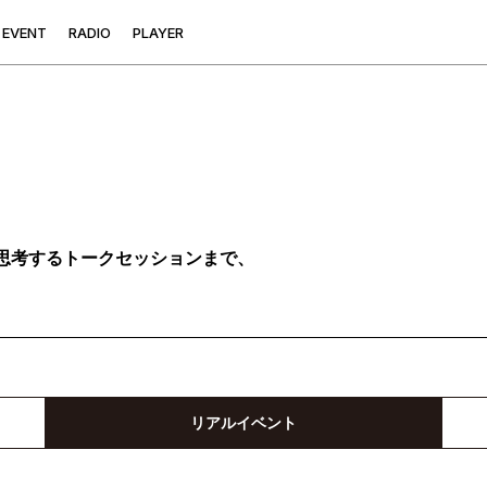
E
V
E
N
T
R
A
D
I
O
P
L
A
Y
E
R
思考するトークセッションまで、
リアルイベント