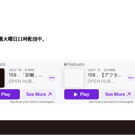
ートアップとの接点を持ちたい方 ■関連コンテンツ 
トに先立ち、OPEN HUB Baseでは量子技術をテーマ
ェビナーを開催しています。 量子技術を知る最初の
て、ぜひこちらもあわせてご覧ください。「量子コ
ターで結局、何が変わるの？」耐量子暗号エバンジ
に聞いてみたhttps://openhub.ntt.com/event/16496.
週火曜日11時配信中。
時間やお申し込み期限が異なります。2026年9月2日
催時間・リアル開催：15:30～18:30・ライブ配信：1
18:00お申し込み期限・リアル開催：2026年8月25
15:00・ライブ配信：2026年9月2日（水）17:30