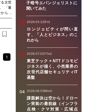
する次世
子暗号エバンジェリストに
、 「量
聞いてみた
分からな
い」 と
2026.05.22(Fri)
02
ターには
や可能性
ロンジェビティが問い直
、「どの
す、「人とビジネス」のこ
の課題に
れから
という視
ツ、富士
2026.07.02(Thu)
03
子領域の
1
が登壇。
東芝テック × NTTドコモビ
その他の
ジネスが描く、小売業界の
をそれぞ
次世代店舗セキュリティIT
合うべき
基盤
場ではあ
未来を語
2026.06.01(Mon)
04
です。量
る」から
課題解決は空から！ドロー
に求めら
ン実装の最前線（インフラ
考え始め
点検・クマ対策・広域点