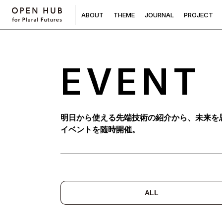
A
B
O
U
T
T
H
E
M
E
J
O
U
R
N
A
L
P
R
O
J
E
C
T
EVENT
明日から使える先端技術の紹介から、未来を
イベントを随時開催。
ALL