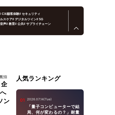
#
CX/顧客体験
#
セキュリティ
ルスケア
#
デジタルツイン
#
5G
音声
#
教育
#
公共
#
サプライチェーン
ブ配信
人気ランキング
？企
装へ
2026.07.14(Tue)
ソン
01
「量子コンピューターで結
局、何が変わるの？」耐量