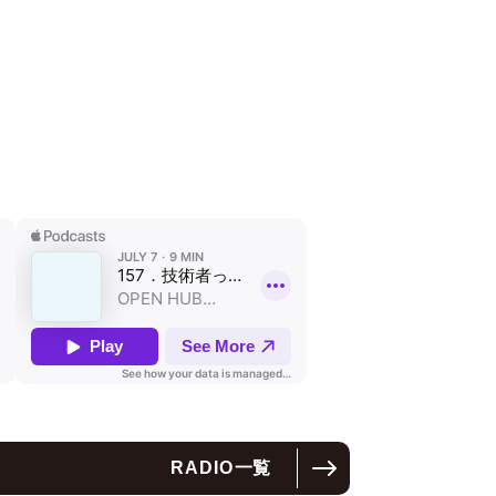
本イベン
にしたウ
一歩とし
ンピュー
ェリスト
html※開催
（水）開
5:30～
日（火）
RADIO
一覧