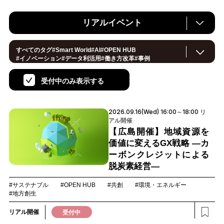
リアルイベント
すべてのタグ
#
Smart World
#
AI
#
OPEN HUB
#
イノベーション
#
データ利活用
#
働き方改革
#
事例
#
サステナブル
#
CX/顧客体験
#
セキュリティ
#環境・エネルギー
#
IoT
#
メタバース
#
スマートシティ
受付中のみ表示する
#
地方創生
#
製造
#
小売・流通
#
ロボティクス
#
ヘルスケア
#
デジタルツイン
#
5G
#
スマートファクトリー
#
建設
#
共創
#
金融
#
Foodtech
#
モビリティ
#
法規制
#
音声
2026.09.16(Wed) 16:00～18:00 リ
#
スマートインダストリー
#
教育
#
公共
#
サプライチェーン
アル開催
#
孤独
#
宇宙
【広島開催】地域資源を
価値に変えるGX戦略 ―カ
ーボンクレジットによる
脱炭素経営―
#サステナブル
#OPEN HUB
#共創
#環境・エネルギー
#地方創生
リアル開催
受付中