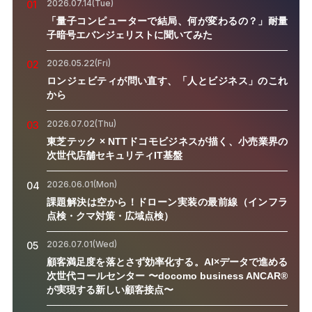
2026.07.14(Tue)
01
「量子コンピューターで結局、何が変わるの？」耐量
子暗号エバンジェリストに聞いてみた
2026.05.22(Fri)
02
ロンジェビティが問い直す、「人とビジネス」のこれ
から
2026.07.02(Thu)
03
東芝テック × NTTドコモビジネスが描く、小売業界の
次世代店舗セキュリティIT基盤
2026.06.01(Mon)
04
課題解決は空から！ドローン実装の最前線（インフラ
点検・クマ対策・広域点検）
2026.07.01(Wed)
05
顧客満足度を落とさず効率化する。AI×データで進める
次世代コールセンター 〜docomo business ANCAR®
が実現する新しい顧客接点〜