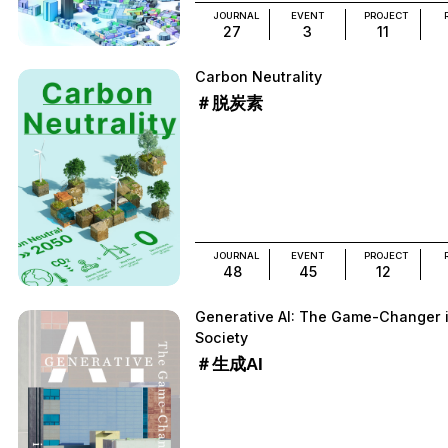
JOURNAL
EVENT
PROJECT
27
3
11
Carbon Neutrality
＃脱炭素
JOURNAL
EVENT
PROJECT
48
45
12
Generative AI: The Game-Changer 
Society
＃生成AI