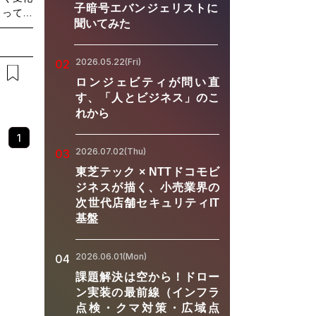
子暗号エバンジェリストに
よって継
聞いてみた
ートやリ
「運用し
の中で重
2026.05.22(Fri)
02
ぐ「コネ
ロンジェビティが問い直
アーキテ
す、「人とビジネス」のこ
タ同期、
れから
基盤によ
DV時代
1
ローバル
2026.07.02(Thu)
03
の要件に
東芝テック × NTTドコモビ
うな方に
ジネスが描く、小売業界の
are-
次世代店舗セキュリティIT
い方・コネ
基盤
DX推進
2026.06.01(Mon)
04
課題解決は空から！ドロー
ン実装の最前線（インフラ
点検・クマ対策・広域点