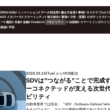
OPEN HUB
#
イノベーション
#
データ利活用
#
働き方改革
#
事例
#
サステナブル
#
C
IoT
#
メタバース
#
スマートシティ
#
地方創生
#
製造
#
小売・流通
#
ロボティクス
#
ヘ
リー
#
建設
#
共創
#
金融
#
Foodtech
#モビリティ
#
法規制
#
スマートインダストリ
孤独
#
宇宙
2026.03.24(Tue) から1年間配信
SDVは”つながる”ことで完成
ーコネクテッドが支える次世
ビリティ
自動車業界では現在、「SDV（Software-Defined Vehi
をキーワードに、クルマの価値や開発のあり方が大