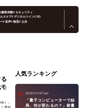
X/顧客体験
#
セキュリティ
ルスケア
#
デジタルツイン
#
5G
ー
#
音声
#
教育
#
公共
人気ランキング
する
代モ
2026.07.14(Tue)
01
「量子コンピューターで結
cle）」
局、何が変わるの？」耐量
きく変化