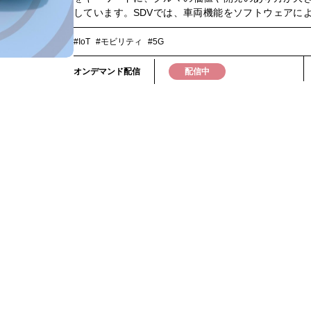
しています。SDVでは、車両機能をソフトウェアに
続的に進化させることが前提となり、OTAアップデ
アルタイムデータ活用などを通じて、車両の価値を
#IoT
#モビリティ
#5G
ながら高めていくモデル」へと移行しています。そ
要となるのが、車両・クラウド・データを常時つな
オンデマンド配信
配信中
クティビティ」です。SDVは車載ソフトウェアやE/E
クチャだけでは完結せず、OTA、リアルタイムデー
クラウド連携といった仕組みを支えるネットワーク
って初めて価値を発揮します。本ウェビナーでは、S
において求められるコネクティビティの役割と、グ
接続・ローミング・常時接続を支えるネットワーク
ついて解説します。是非ご視聴ください。▼このよ
おすすめです▼・自動車業界におけるSDV（Softw
Defined Vehicle）時代の技術トレンドを把握した
クティビティ基盤に関心のある方・次世代車両開発や
を担当している方