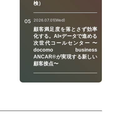
検）
2026.07.01(Wed)
05
顧客満足度を落とさず効率
化する。AI×データで進める
次世代コールセンター 〜
docomo business
ANCAR®が実現する新しい
顧客接点〜