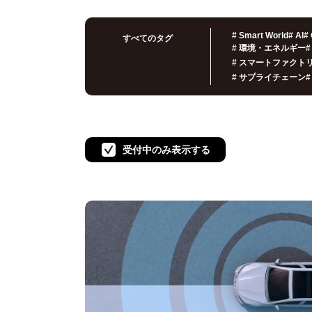
#
Smart World
#
AI
#
すべてのタグ
#
環境・エネルギー
#
#
スマートファクト
#
サプライチェーン
#
受付中のみ表示する