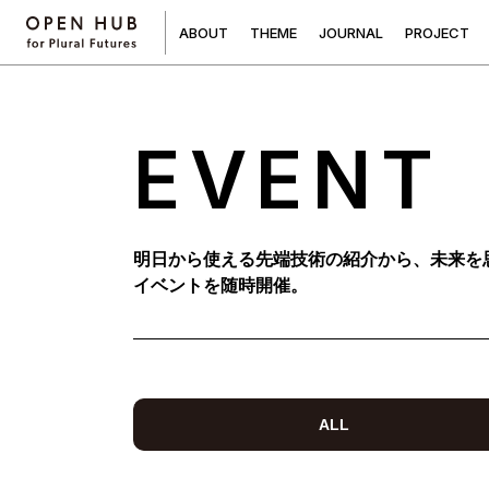
A
B
O
U
T
T
H
E
M
E
J
O
U
R
N
A
L
P
R
O
J
E
C
T
EVENT
明日から使える先端技術の紹介から、未来を
イベントを随時開催。
ALL