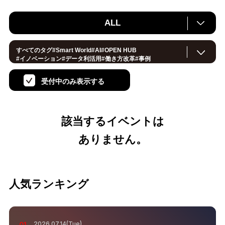
ALL
すべてのタグ
#
Smart World
#
AI
#
OPEN HUB
#
イノベーション
#
データ利活用
#
働き方改革
#
事例
#
サステナブル
#
CX/顧客体験
#
セキュリティ
#
環境・エネルギー
#
IoT
#
メタバース
#
スマートシティ
受付中のみ表示する
#
地方創生
#
製造
#
小売・流通
#
ロボティクス
#
ヘルスケア
#
デジタルツイン
#
5G
#
スマートファクトリー
#
建設
#
共創
#
金融
#
Foodtech
#
モビリティ
#
法規制
#
音声
#
スマートインダストリー
#
教育
#公共
該当するイベントは
#
サプライチェーン
#
孤独
#
宇宙
ありません。
人気ランキング
2026.07.14(Tue)
01