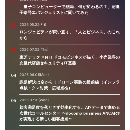
「量子コンピューターで結局、何が変わるの？」耐量
子暗号エバンジェリストに聞いてみた
2026.05.22(Fri)
02
ロンジェビティが問い直す、「人とビジネス」のこれ
から
2026.07.02(Thu)
03
東芝テック × NTTドコモビジネスが描く、小売業界の
次世代店舗セキュリティIT基盤
2026.06.01(Mon)
04
課題解決は空から！ドローン実装の最前線（インフラ
点検・クマ対策・広域点検）
2026.07.01(Wed)
05
顧客満足度を落とさず効率化する。AI×データで進める
次世代コールセンター 〜docomo business ANCAR®
が実現する新しい顧客接点〜