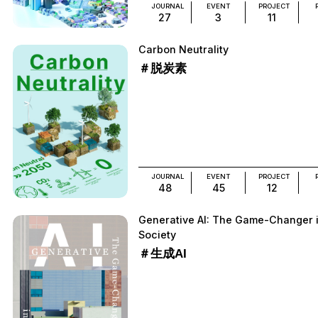
JOURNAL
EVENT
PROJECT
27
3
11
Carbon Neutrality
＃脱炭素
JOURNAL
EVENT
PROJECT
48
45
12
Generative AI: The Game-Changer 
Society
＃生成AI