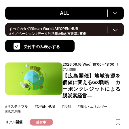
ALL
すべてのタグ
#
Smart World
#
AI
#
OPEN HUB
#
イノベーション
#
データ利活用
#
働き方改革
#
事例
#
サステナブル
#
CX/顧客体験
#
セキュリティ
#
環境・エネルギー
#
IoT
#
メタバース
#
スマートシティ
受付中のみ表示する
#
地方創生
#
製造
#
小売・流通
#
ロボティクス
#
ヘルスケア
#
デジタルツイン
#
5G
#
スマートファクトリー
#
建設
#共創
#
金融
#
Foodtech
#
モビリティ
#
法規制
2026.09.16(Wed) 16:00～18:00 リ
#
スマートインダストリー
#
音声
#
教育
#
公共
アル開催
#
サプライチェーン
#
孤独
#
宇宙
【広島開催】地域資源を
価値に変えるGX戦略 ―カ
ーボンクレジットによる
脱炭素経営―
#サステナブル
#OPEN HUB
#共創
#環境・エネルギー
#地方創生
リアル開催
受付中