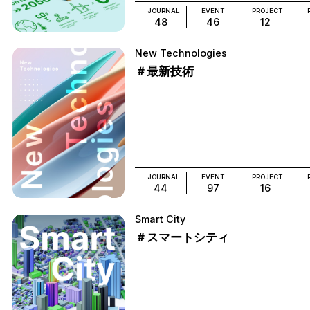
JOURNAL
EVENT
PROJECT
48
46
12
New Technologies
＃最新技術
JOURNAL
EVENT
PROJECT
44
97
16
Smart City
＃スマートシティ