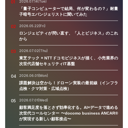
2026.07.14(Tue)
01
「量子コンピューターで結局、何が変わるの？」耐量
子暗号エバンジェリストに聞いてみた
2026.05.22(Fri)
02
ロンジェビティが問い直す、「人とビジネス」のこれ
から
2026.07.02(Thu)
03
東芝テック × NTTドコモビジネスが描く、小売業界の
次世代店舗セキュリティIT基盤
2026.06.01(Mon)
04
課題解決は空から！ドローン実装の最前線（インフラ
点検・クマ対策・広域点検）
2026.07.01(Wed)
05
顧客満足度を落とさず効率化する。AI×データで進める
次世代コールセンター 〜docomo business ANCAR®
が実現する新しい顧客接点〜