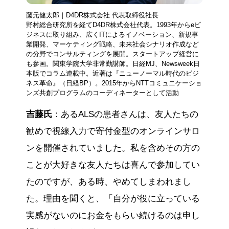
藤元健太郎｜D4DR株式会社 代表取締役社長
野村総合研究所を経てD4DR株式会社代表。1993年からeビ
ジネスに取り組み、広くITによるイノベーション、新規事
業開発、マーケティング戦略、未来社会シナリオ作成など
の分野でコンサルティングを展開。スタートアップ経営に
も参画。関東学院大学非常勤講師。日経MJ、Newsweek日
本版でコラム連載中。近著は『ニューノーマル時代のビジ
ネス革命』（日経BP）。2015年からNTTコミュニケーショ
ンズ共創プログラムのコーディネーターとして活動
吉藤氏
：あるALSの患者さんは、友人たちの
勧めで視線入力で寄付金型のオンラインサロ
ンを開催されていました。私を含めその方の
ことが大好きな友人たちは喜んで参加してい
たのですが、ある時、やめてしまわれまし
た。理由を聞くと、「自分が役に立っている
実感がないのにお金をもらい続けるのは申し