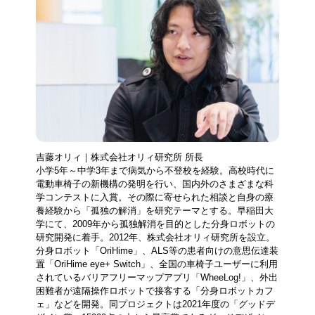
吉藤オリィ｜株式会社オリィ研究所 所長
小学5年～中学3年まで病気から不登校を経験。高校時代に
電動車椅子の新機構の発明を行い、国内外のさまざまな科
学コンテストに入賞。その際に寄せられた相談と自身の療
養経験から「孤独の解消」を研究テーマとする。早稲田大
学にて、2009年から孤独解消を目的とした分身ロボットの
研究開発に着手。2012年、株式会社オリィ研究所を設立。
分身ロボット「OriHime」、ALS等の患者向けの意思伝達装
置「OriHime eye+ Switch」、全国の車椅子ユーザーに利用
されているバリアフリーマップアプリ「WheeLog!」、外出
困難者が遠隔操作ロボットで接客する「分身ロボットカフ
ェ」などを開発。同プロジェクトは2021年度の「グッドデ