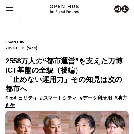
Smart City
2026.05.20(Wed)
2558万人の“都市運営”を支えた万博
ICT基盤の全貌（後編）
「止めない運用力」その知見は次の
都市へ
#セキュリティ
#スマートシティ
#データ利活用
#地方
創生