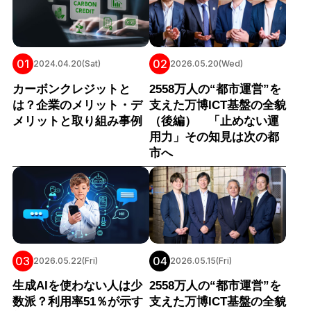
01
02
2024.04.20(Sat)
2026.05.20(Wed)
カーボンクレジットと
2558万人の“都市運営”を
は？企業のメリット・デ
支えた万博ICT基盤の全貌
メリットと取り組み事例
（後編） 「止めない運
用力」その知見は次の都
市へ
03
04
2026.05.22(Fri)
2026.05.15(Fri)
生成AIを使わない人は少
2558万人の“都市運営”を
数派？利用率51％が示す
支えた万博ICT基盤の全貌