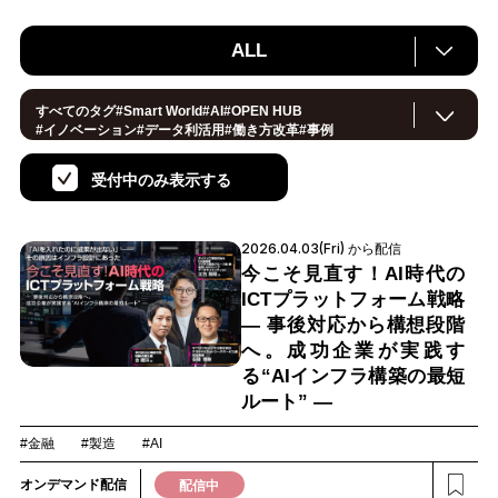
ALL
すべてのタグ
#
Smart World
#
AI
#
OPEN HUB
#
イノベーション
#
データ利活用
#
働き方改革
#
事例
#
サステナブル
#
CX/顧客体験
#
セキュリティ
#
環境・エネルギー
#
IoT
#
メタバース
#
スマートシティ
受付中のみ表示する
#
地方創生
#製造
#
小売・流通
#
ロボティクス
#
ヘルスケア
#
デジタルツイン
#
5G
#
スマートファクトリー
#
建設
#
共創
#
金融
#
Foodtech
#
モビリティ
#
法規制
#
音声
2026.04.03(Fri) から配信
#
スマートインダストリー
#
教育
#
公共
#
サプライチェーン
#
孤独
#
宇宙
今こそ見直す！AI時代の
ICTプラットフォーム戦略
― 事後対応から構想段階
へ。成功企業が実践す
る“AIインフラ構築の最短
ルート” ―
#金融
#製造
#AI
オンデマンド配信
配信中