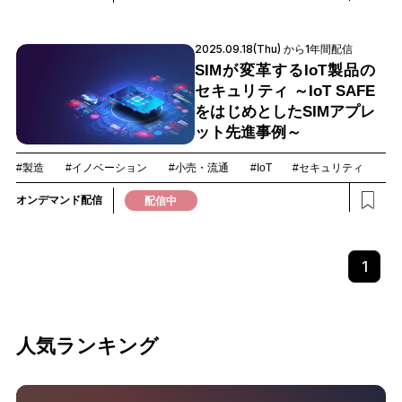
2025.09.18(Thu) から1年間配信
SIMが変革するIoT製品の
セキュリティ ～IoT SAFE
をはじめとしたSIMアプレ
ット先進事例～
#製造
#イノベーション
#小売・流通
#IoT
#セキュリティ
オンデマンド配信
配信中
1
人気ランキング