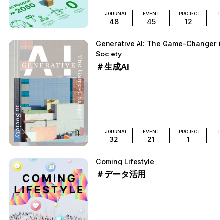
JOURNAL
EVENT
PROJECT
48
45
12
Generative AI: The Game-Changer 
Society
＃生成AI
JOURNAL
EVENT
PROJECT
32
21
1
Coming Lifestyle
＃データ活用