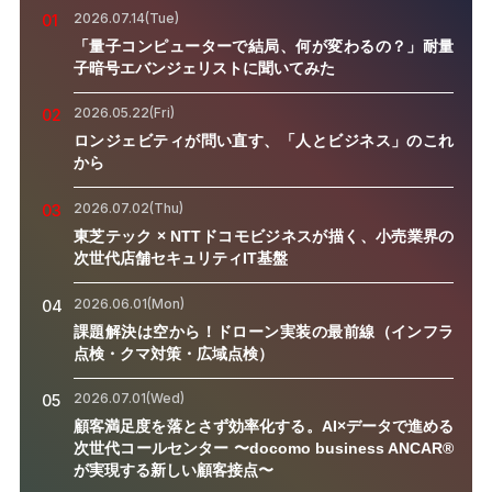
2026.07.14(Tue)
01
「量子コンピューターで結局、何が変わるの？」耐量
子暗号エバンジェリストに聞いてみた
2026.05.22(Fri)
02
ロンジェビティが問い直す、「人とビジネス」のこれ
から
2026.07.02(Thu)
03
東芝テック × NTTドコモビジネスが描く、小売業界の
次世代店舗セキュリティIT基盤
2026.06.01(Mon)
04
課題解決は空から！ドローン実装の最前線（インフラ
点検・クマ対策・広域点検）
2026.07.01(Wed)
05
顧客満足度を落とさず効率化する。AI×データで進める
次世代コールセンター 〜docomo business ANCAR®
が実現する新しい顧客接点〜