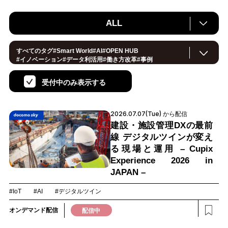
ALL
すべてのタグ
#
Smart World
#
AI
#
OPEN HUB
#
イノベーション
#
データ利活用
#
働き方改革
#
事例
#
サステナブル
#
CX/顧客体験
#
セキュリティ
#
環境・エネルギー
#
IoT
#
メタバース
#
スマートシティ
受付中のみ表示する
#
地方創生
#
製造
#
小売・流通
#
ロボティクス
#
ヘルスケア
#デジタルツイン
#
5G
#
スマートファクトリー
#
建設
#
共創
#
金融
#
Foodtech
#
モビリティ
#
法規制
2026.07.07(Tue) から配信
#
スマートインダストリー
#
音声
#
教育
#
公共
#
サプライチェーン
#
孤独
#
宇宙
建設・施設管理DXの最前
線 デジタルツインが変え
る現場と運用 – Cupix
Experience 2026 in
JAPAN –
#IoT
#AI
#デジタルツイン
オンデマンド配信
配信中