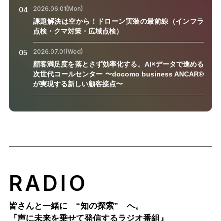
2026.06.01(Mon)
04
課題解決は空から！ドローン実装の最前線（インフラ
点検・クマ対策・広域点検）
2026.07.01(Wed)
05
顧客満足度を落とさず効率化する。AI×データで進める
次世代コールセンター 〜docomo business ANCAR®
が実現する新しい顧客接点〜
RADIO
皆さんと一緒に “知の探索” へ。
『声に未来を乗せて発信するラジオ番組』