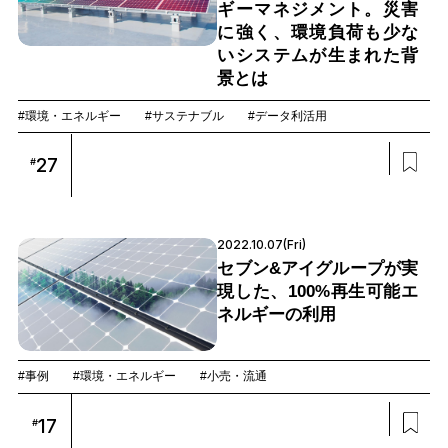
ギーマネジメント。災害
に強く、環境負荷も少な
いシステムが生まれた背
景とは
#環境・エネルギー
#サステナブル
#データ利活用
27
#
2022.10.07(Fri)
セブン&アイグループが実
現した、100%再生可能エ
ネルギーの利用
#事例
#環境・エネルギー
#小売・流通
17
#