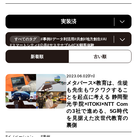
実装済
すべてのタグ
#
事例
#
データ利活用
#
共創
#
地方創生
#
AI
#
スマートシティ
#
公共
#
サステナブル
#
CX/顧客体験
#
ヘルスケア
#
環境・エネルギー
#
働き方改革
#
イノベーション
#
IoT
#
Smart World
#
スマートファクトリー
新着順
古い順
#
製造
#
スマートライフ
#
小売・流通
#
法規制
#
ロボティクス
#
建設
#
メタバース
#
5G
#
セキュリティ
#
OPEN HUB
#
教育
#
サプライチェーン
#
金融
#
モビリティ
#
Foodtech
2023.06.02(Fri)
#
デジタルツイン
メタバース×教育は、生徒
も先生もワクワクするこ
とを起点に考える 静岡聖
光学院×ITOKI×NTT Com
の3社で進める、5G時代
を見据えた次世代教育の
裏側
#イノベーション
#事例