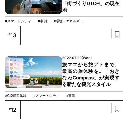
「街づくりDTC®」の現在
地
#スマートシティ
#事例
#環境・エネルギー
13
#
2022.07.20(Wed)
旅マエから旅アトまで、
最高の旅体験を。「おき
なわCompass」が実現す
る新たな観光スタイル
#CX/顧客体験
#スマートシティ
#事例
12
#