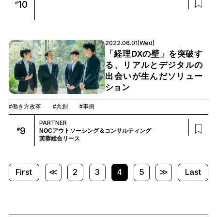
10
#
2022.06.01(Wed)
「経理DXの壁」を突破す
る、リアルとデジタルの
出会いが生んだソリュー
ション
#働き方改革
#共創
#事例
PARTNER
9
#
NOCアウトソーシング＆コンサルティング
芙蓉総合リース
First
≪
2
3
4
5
≫
Last