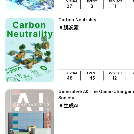
JOURNAL
EVENT
PROJECT
27
3
11
Carbon Neutrality
＃脱炭素
JOURNAL
EVENT
PROJECT
48
45
12
Generative AI: The Game-Changer 
Society
＃生成AI