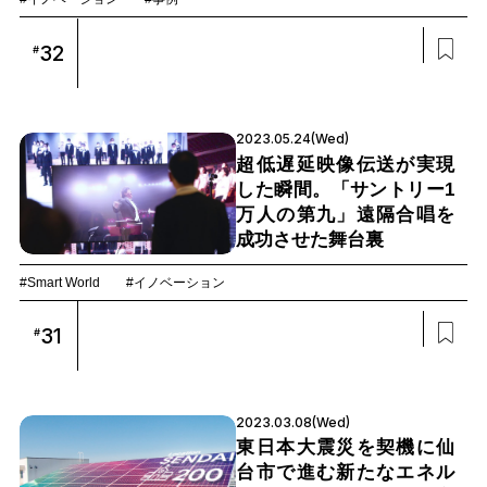
32
#
2023.05.24(Wed)
超低遅延映像伝送が実現
した瞬間。「サントリー1
万人の第九」遠隔合唱を
成功させた舞台裏
#Smart World
#イノベーション
31
#
2023.03.08(Wed)
東日本大震災を契機に仙
台市で進む新たなエネル