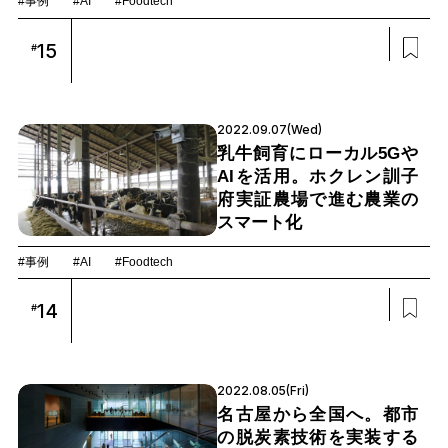
#事例
#AI
#Foodtech
15
#
2022.09.07(Wed)
乳牛飼育にローカル5Gや
AIを活用。ホクレン訓子
府実証農場で進む農業の
スマート化
#事例
#AI
#Foodtech
14
#
2022.08.05(Fri)
名古屋から全国へ。都市
の脱炭素技術を実装する