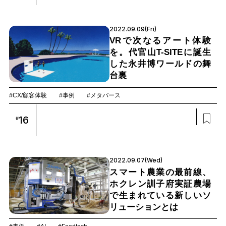
2022.09.09(Fri)
VRで次なるアート体験
を。代官山T-SITEに誕生
した永井博ワールドの舞
台裏
#CX/顧客体験
#事例
#メタバース
16
#
2022.09.07(Wed)
スマート農業の最前線、
ホクレン訓子府実証農場
で生まれている新しいソ
リューションとは