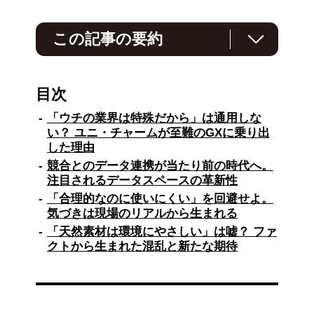
この記事の要約
ユニ・チャームが日用品業界初の「一次データ
流通基盤」実証実験を主導し、GHG排出量の正
目次
確な算定に乗り出した。
「ウチの業界は特殊だから」は通用しな
従来の「係数データ」による概算値では商品改
い？ ユニ・チャームが至難のGXに乗り出
良の効果が見えにくく、取引先からの一次デー
した理由
タ収集も膨大な工数を要していた。
競合とのデータ連携が当たり前の時代へ。
そこで、競合他社を含む10社を超える日用品・
注目されるデータスペースの革新性
資材メーカーとともに、NTT Comの「データ
「合理的なのに使いにくい」を回避せよ。
スペース」技術を活用した実証実験システムを
気づきは現場のリアルから生まれる
構築。
「天然素材は環境にやさしい」は嘘？ ファ
これは各社がデータを自社環境で保管しながら
クトから生まれた混乱と新たな期待
安全に共有できる分散型システムである。
実証実験では、各社のIT理解度の差や課題認識
の違いを乗り越えるため地道な情報交換を重
ね、直感的に使えるシンプルなシステムを設