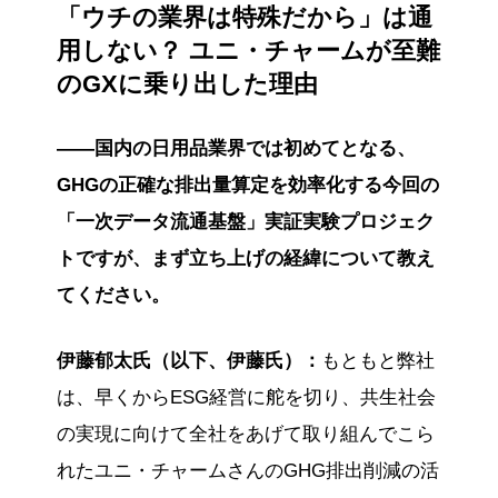
「ウチの業界は特殊だから」は通
計。
用しない？ ユニ・チャームが至難
将来的にはプラスチック使用量や水使用量など
他の環境課題にも応用可能なデータ連携基盤と
のGXに乗り出した理由
して期待されている。
※この要約は生成AIをもとに作成しました。
——国内の日用品業界では初めてとなる、
GHGの正確な排出量算定を効率化する今回の
「一次データ流通基盤」実証実験プロジェク
トですが、まず立ち上げの経緯について教え
てください。
伊藤郁太氏（以下、伊藤氏）：
もともと弊社
は、早くからESG経営に舵を切り、共生社会
の実現に向けて全社をあげて取り組んでこら
れたユニ・チャームさんのGHG排出削減の活