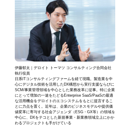
伊藤郁太｜デロイト トーマツ コンサルティング合同会社
執行役員
日系ITコンサルティングファームを経て現職。製造業を中
心にデジタル技術を活用したDX構想から実行支援ならびに
SCM/事業管理領域を中心とした業務改革に従事。特に企業
にとって増加の一途をたどるEnterprise SaaS/PaaSの最適
な活用機会をデロイトのエコシステムをもとに提言するこ
とに力点を置く。近年は、企業のビジネスモデルや提供価
値変革に寄与する社会アジェンダ（ESG・GX等）の領域を
中心に、DXをテコとした新規事業・新業務領域立上にかか
わるプロジェクトも手がけている