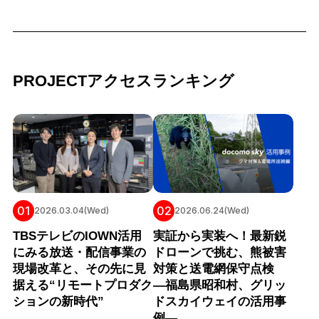
PROJECTアクセスランキング
01
02
2026.03.04(Wed)
2026.06.24(Wed)
TBSテレビのIOWN活用
実証から実装へ！最新鋭
にみる放送・配信事業の
ドローンで挑む、熊被害
現場改革と、その先に見
対策と送電網保守点検
据える“リモートプロダク
―福島県昭和村、グリッ
ションの新時代”
ドスカイウェイの活用事
例―