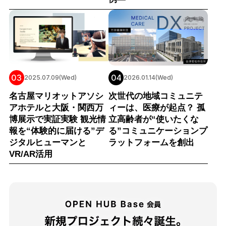
03
04
2025.07.09(Wed)
2026.01.14(Wed)
名古屋マリオットアソシ
次世代の地域コミュニテ
アホテルと大阪・関西万
ィーは、医療が起点？ 孤
博展示で実証実験 観光情
立高齢者が“使いたくな
報を“体験的に届ける”デ
る”コミュニケーションプ
ジタルヒューマンと
ラットフォームを創出
VR/AR活用