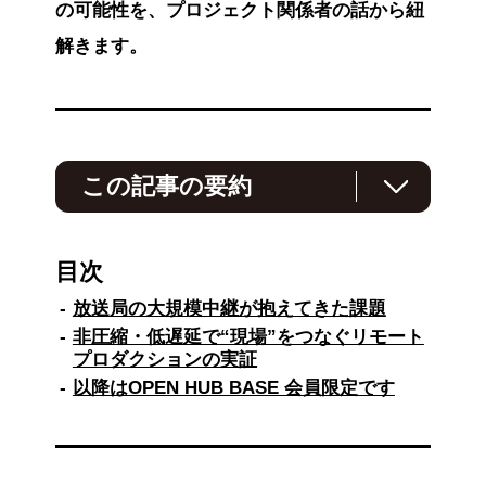
の可能性を、プロジェクト関係者の話から紐
解きます。
この記事の要約
TBSテレビとNTTドコモビジネスは、IOWN
APNを活用し、国内最大級となる非圧縮・低遅
目次
延伝送によるリモートプロダクションを実証し
ました。従来、大規模スポーツの放送中継で
放送局の大規模中継が抱えてきた課題
は、多数の人員と機材を現地に集める必要があ
非圧縮・低遅延で“現場”をつなぐリモート
りましたが、IOWN APNにより映像・音声・制
プロダクションの実証
御信号までを遠隔で一体運用。省人化と制作技
以降はOPEN HUB BASE 会員限定です
術の高度化に向けた可能性を示しました。さら
に、制作設備の集約やデータ利活用を通じて、
放送や顧客体験に付加価値を生み出すことがで
きる可能性も提示。放送×ネットワーク×データ
による新たなビジネスモデルの姿を描いていま