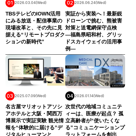
01
02
2026.03.04(Wed)
2026.06.24(Wed)
TBSテレビのIOWN活用
実証から実装へ！最新鋭
にみる放送・配信事業の
ドローンで挑む、熊被害
現場改革と、その先に見
対策と送電網保守点検
据える“リモートプロダク
―福島県昭和村、グリッ
ションの新時代”
ドスカイウェイの活用事
例―
03
04
2025.07.09(Wed)
2026.01.14(Wed)
名古屋マリオットアソシ
次世代の地域コミュニテ
アホテルと大阪・関西万
ィーは、医療が起点？ 孤
博展示で実証実験 観光情
立高齢者が“使いたくな
報を“体験的に届ける”デ
る”コミュニケーションプ
ジタルヒューマンと
ラットフォームを創出