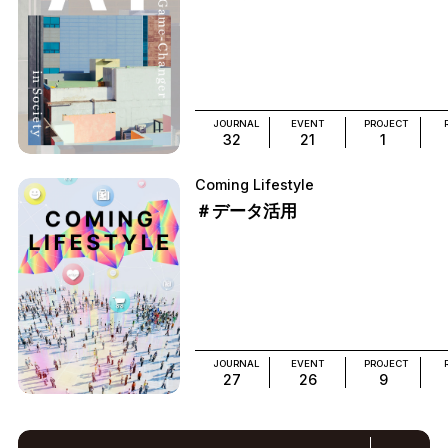
JOURNAL
EVENT
PROJECT
32
21
1
Coming Lifestyle
＃データ活用
JOURNAL
EVENT
PROJECT
27
26
9