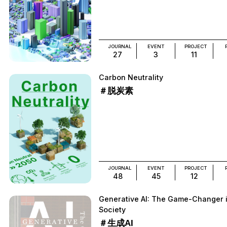
JOURNAL
EVENT
PROJECT
27
3
11
Carbon Neutrality
＃脱炭素
JOURNAL
EVENT
PROJECT
48
45
12
Generative AI: The Game-Changer 
Society
＃生成AI