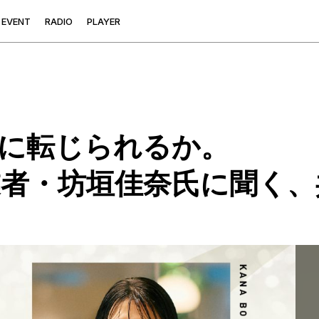
E
V
E
N
T
R
A
D
I
O
P
L
A
Y
E
R
に転じられるか。
同創業者・坊垣佳奈氏に聞く