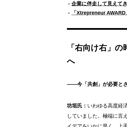
企業に伴走して見えて
「Xtrepreneur 
「右向け右」の
へ
――
今「共創」が必要と
坊垣氏：
いわゆる高度経
していました。極端に言
イデアをいかに早く、上