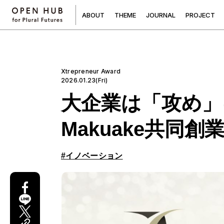
A
B
O
U
T
T
H
E
M
E
J
O
U
R
N
A
L
P
R
O
J
E
C
T
Xtrepreneur Award
2026.01.23(Fri)
大企業は「攻め」
Makuake共
#イノベーション