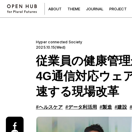
A
B
O
U
T
T
H
E
M
E
J
O
U
R
N
A
L
P
R
O
J
E
C
T
Hyper connected Society
2025.10.15(Wed)
従業員の健康管理
4G通信対応ウェア
速する現場改革
#ヘルスケア
#データ利活用
#製造
#建設