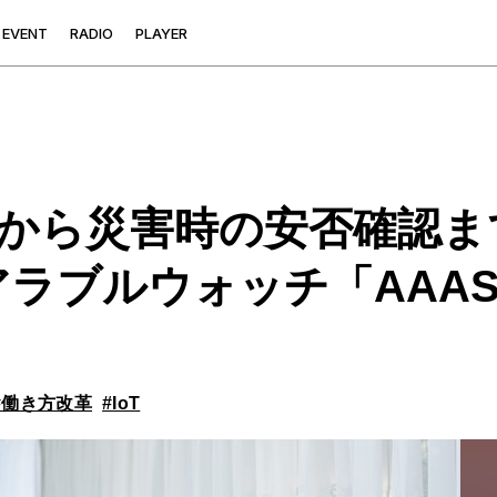
E
V
E
N
T
R
A
D
I
O
P
L
A
Y
E
R
から災害時の安否確認ま
ラブルウォッチ「AAASWa
#働き方改革
#IoT