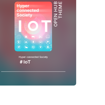
OPEN HUB
THEME
Hyper connected Society
＃IoT