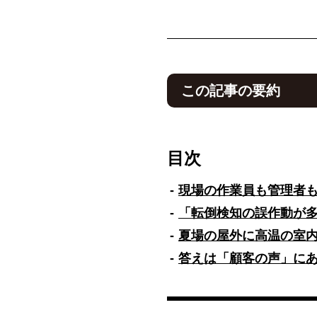
この記事の要約
この記事は、アイフォーカスが開
ビジネスとの連携について紹
目次
2025年6月の労働安全衛生規則
の課題解決に貢献するソリュ
現場の作業員も管理者
センシングによる熱中症リス
「転倒検知の誤作動が
す。スマートフォンとの2台
特徴です。
夏場の屋外に高温の室
答えは「顧客の声」に
NTTドコモビジネスは販売パ
充を推進しています。製造、
Android OS搭載の第4
より幅広い社会課題の解決を