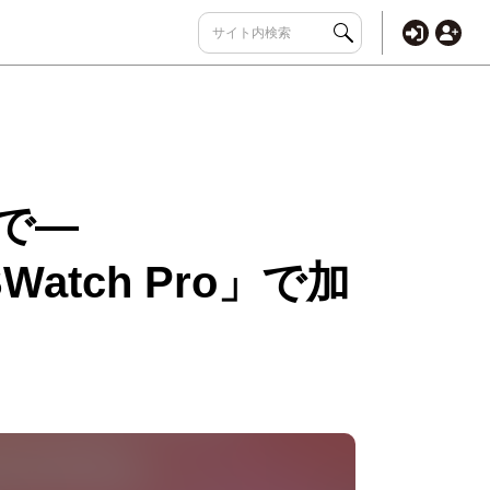
で―
tch Pro」で加