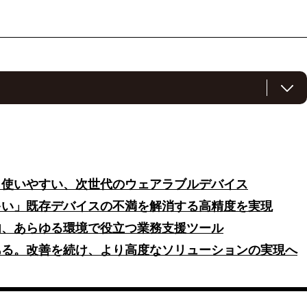
発したウェアラブルウォッチ「AAASWatch Pro」とNTTドコモ
介しています。
改正により熱中症対策が義務化される中、AAASWatch Proは現場
ーションとして注目されています。4G通信機能を搭載し、バイタル
も使いやすい、次世代のウェアラブルデバイス
ク管理、転倒検知、音声通話、位置測位など多彩な機能を備えていま
多い」既存デバイスの不満を解消する高精度を実現
持ちが不要で、複数デバイスの情報をクラウドで一括管理できる点が
内、あらゆる環境で役立つ業務支援ツール
ある。改善を続け、より高度なソリューションの実現へ
ートナーとして法人顧客向け販売を担当し、両社の連携により機能拡
建設、警備などさまざまな現場で導入が進んでおり、今秋には
世代モデルをリリース予定です。将来的には自治体との連携も視野に入れ、
目指しています。