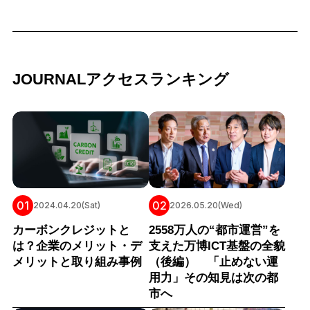
JOURNALアクセスランキング
01
02
2024.04.20(Sat)
2026.05.20(Wed)
カーボンクレジットと
2558万人の“都市運営”を
は？企業のメリット・デ
支えた万博ICT基盤の全貌
メリットと取り組み事例
（後編） 「止めない運
用力」その知見は次の都
市へ