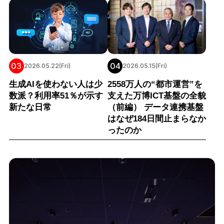
03
04
2026.05.22(Fri)
2026.05.15(Fri)
生成AIを使わない人は少
2558万人の“都市運営”を
数派？利用率51％が示す
支えた万博ICT基盤の全貌
新たな日常
（前編） データ連携基盤
はなぜ184日間止まらなか
ったのか