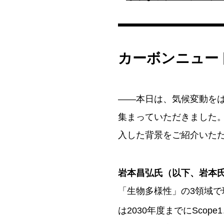
各社は今後、カーボンニュート
暖化対策や地域活性化に貢献し
じて、持続可能な社会の実現
カーボンニュー
※この要約は生成AIをもとに
——本日は、気候変動を
集まっていただきました。
入した背景をご紹介いた
岩本昌弘氏（以下、岩本
「生物多様性」の3領域で
は2030年度までにScope1