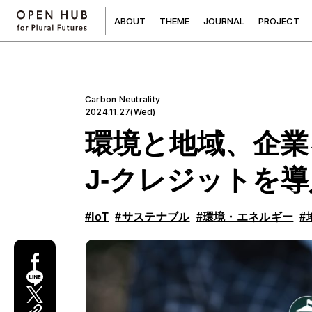
A
B
O
U
T
T
H
E
M
E
J
O
U
R
N
A
L
P
R
O
J
E
C
T
Carbon Neutrality
2024.11.27(Wed)
環境と地域、企業
J-クレジットを
#IoT
#サステナブル
#環境・エネルギー
#