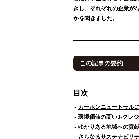
きし、それぞれの企業がな
かを聞きました。
この記事の要約
この記事では、日本生命、コンサ
クレジットを導入した背景と効果
目次
試合において、GHG排出量の
オフセットに加え、農業支援と
日本生命は、自社の脱炭素化だ
カーボンニュートラル
環境価値の高いJ-クレ
NTT Comでは、森林由来
多面的機能の維持にも貢献で
ゆかりある地域への貢
いることが特徴です。GISや
さらなるサステナビリ
ています。