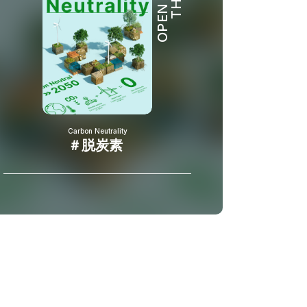
OPEN HUB
Carbon Neutrality
＃脱炭素