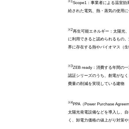
※1
Scope1：事業者による温室効
給された電気、熱・蒸気の使用に
※2
再生可能エネルギー：太陽光
に利用できると認められるもの。
界に存在する熱やバイオマス（生
※3
ZEB ready：消費する年間の一次
認証シリーズのうち、創電がなく
費量の削減を実現している建物
※4
PPA（Power Purchas
太陽光発電設備などを導入し、自
く、卸電力価格の値上がり対策や