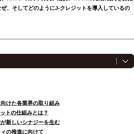
ぜ、そしてどのようにJ-クレジットを導入しているの
ルティング会社のRAYUP、ラグビーチームの浦安D-RocksがJ-
が紹介されています。浦安D-Rocksは、2023〜24年シーズンの1
可視化とカーボンオフセットを実施しました。RAYUPは、カーボン
環境保護を両立するJ-クレジットの仕組みに共感したといいます。
けでなく地域への貢献のためにJ-クレジットを活用しています。
に向けた各業界の取り組み
ジットの仕組みとは？
と水田由来のJ-クレジットを提供しています。森林クレジットは森林の
きると期待され、水田クレジットは環境負荷の高いメタンを削減して
献が新しいシナジーを生む
IoTセンサー技術を活用し、データによってクレジットの信頼性を高め
ティの推進に向けて