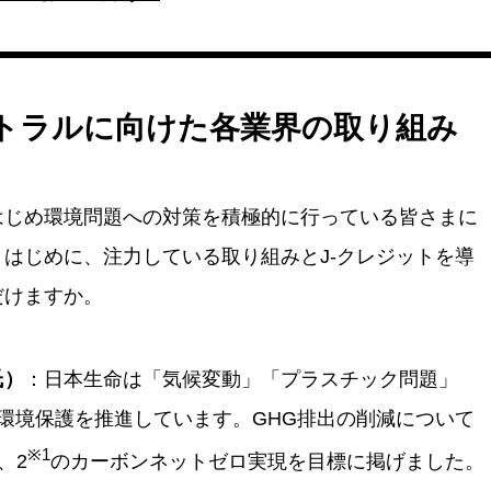
ラルの実現に向けて、J-クレジットの活用を拡大し、社会全体の温
ていく方針を示しています。NTT Comも新たなGX事業の展開を通
を目指しています。
トラルに向けた各業界の取り組み
作成しました
はじめ環境問題への対策を積極的に行っている皆さまに
はじめに、注力している取り組みとJ-クレジットを導
だけますか。
氏）
：日本生命は「気候変動」「プラスチック問題」
環境保護を推進しています。GHG排出の削減について
※1
、2
のカーボンネットゼロ実現を目標に掲げました。