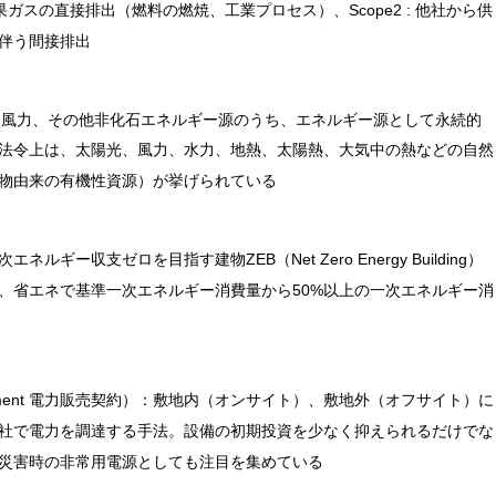
果ガスの直接排出（燃料の燃焼、工業プロセス）、Scope2 : 他社から供
伴う間接排出
、風力、その他非化石エネルギー源のうち、エネルギー源として永続的
法令上は、太陽光、風力、水力、地熱、太陽熱、大気中の熱などの自然
物由来の有機性資源）が挙げられている
エネルギー収支ゼロを目指す建物ZEB（Net Zero Energy Building）
、省エネで基準一次エネルギー消費量から50%以上の一次エネルギー消
e Agreement 電力販売契約）：敷地内（オンサイト）、敷地外（オフサイト）に
社で電力を調達する手法。設備の初期投資を少なく抑えられるだけでな
災害時の非常用電源としても注目を集めている