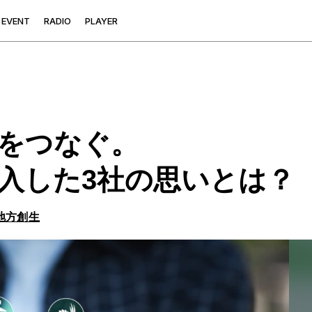
E
V
E
N
T
R
A
D
I
O
P
L
A
Y
E
R
をつなぐ。
導入した3社の思いとは？
地方創生