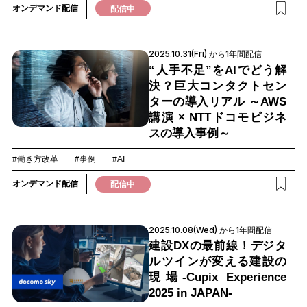
オンデマンド配信
配信中
2025.10.31(Fri) から1年間配信
“人手不足”をAIでどう解
決？巨大コンタクトセン
ターの導入リアル ～AWS
講演 × NTTドコモビジネ
スの導入事例～
#働き方改革
#事例
#AI
オンデマンド配信
配信中
2025.10.08(Wed) から1年間配信
建設DXの最前線！デジタ
ルツインが変える建設の
現場-Cupix Experience
2025 in JAPAN-