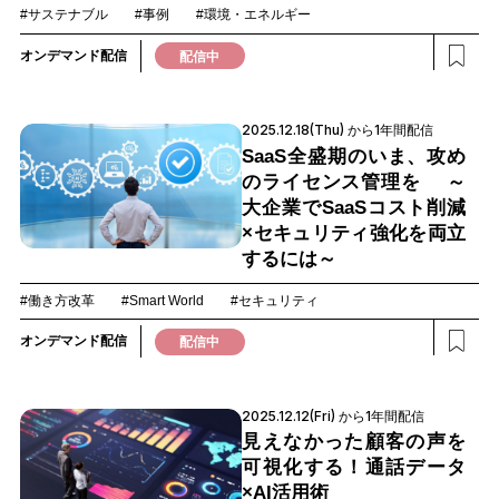
#サステナブル
#事例
#環境・エネルギー
オンデマンド配信
配信中
2025.12.18(Thu) から1年間配信
SaaS全盛期のいま、攻め
のライセンス管理を ～
大企業でSaaSコスト削減
×セキュリティ強化を両立
するには～
#働き方改革
#Smart World
#セキュリティ
オンデマンド配信
配信中
2025.12.12(Fri) から1年間配信
見えなかった顧客の声を
可視化する！通話データ
×AI活用術