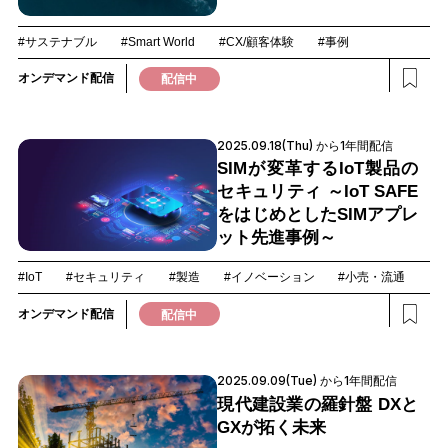
#サステナブル
#Smart World
#CX/顧客体験
#事例
オンデマンド配信
配信中
2025.09.18(Thu) から1年間配信
SIMが変革するIoT製品の
セキュリティ ～IoT SAFE
をはじめとしたSIMアプレ
ット先進事例～
#IoT
#セキュリティ
#製造
#イノベーション
#小売・流通
オンデマンド配信
配信中
2025.09.09(Tue) から1年間配信
現代建設業の羅針盤 DXと
GXが拓く未来