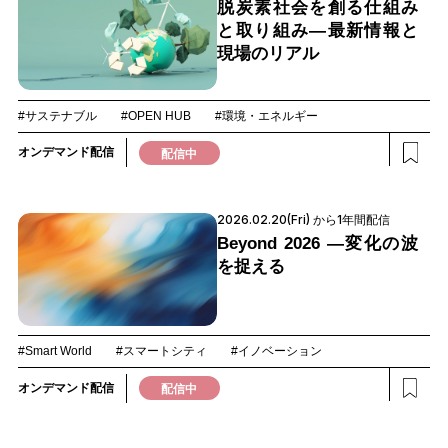
脱炭素社会を創る仕組み
と取り組み―最新情報と
現場のリアル
#サステナブル
#OPEN HUB
#環境・エネルギー
オンデマンド配信
配信中
2026.02.20(Fri) から1年間配信
Beyond 2026 ―変化の波
を捉える
#Smart World
#スマートシティ
#イノベーション
オンデマンド配信
配信中