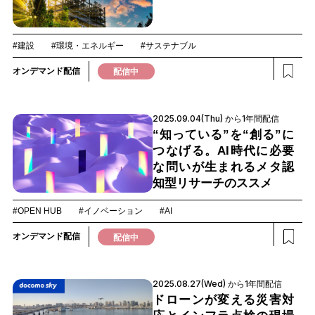
#建設
#環境・エネルギー
#サステナブル
オンデマンド配信
配信中
2025.09.04(Thu) から1年間配信
“知っている”を“創る”に
つなげる。AI時代に必要
な問いが生まれるメタ認
知型リサーチのススメ
#OPEN HUB
#イノベーション
#AI
オンデマンド配信
配信中
2025.08.27(Wed) から1年間配信
ドローンが変える災害対