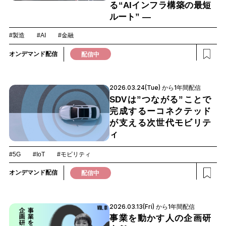
る“AIインフラ構築の最短
ルート” ―
#製造
#AI
#金融
オンデマンド配信
配信中
2026.03.24(Tue) から1年間配信
SDVは”つながる”ことで
完成するーコネクテッド
が支える次世代モビリテ
ィ
#5G
#IoT
#モビリティ
オンデマンド配信
配信中
2026.03.13(Fri) から1年間配信
事業を動かす人の企画研