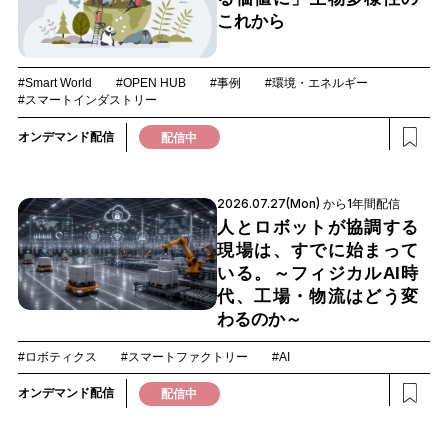
これから
#Smart World
#OPEN HUB
#事例
#環境・エネルギー
#スマートインダストリー
オンデマンド配信
配信中
2026.07.27(Mon) から1年間配信
人とロボットが協調する
現場は、すでに始まって
いる。～フィジカルAI時
代、工場・物流はどう変
わるのか～
#ロボティクス
#スマートファクトリー
#AI
オンデマンド配信
配信中