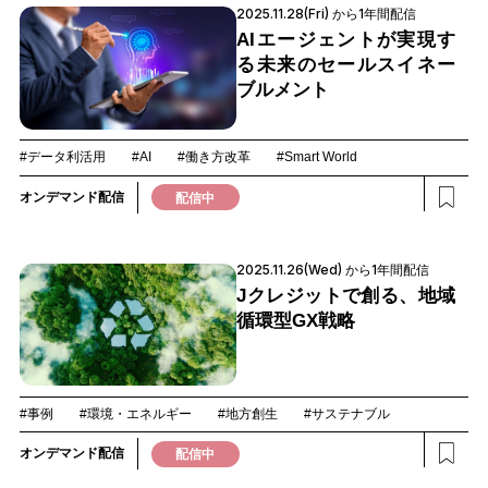
2025.11.28(Fri) から1年間配信
AIエージェントが実現す
る未来のセールスイネー
ブルメント
#データ利活用
#AI
#働き方改革
#Smart World
オンデマンド配信
配信中
2025.11.26(Wed) から1年間配信
Jクレジットで創る、地域
循環型GX戦略
#事例
#環境・エネルギー
#地方創生
#サステナブル
オンデマンド配信
配信中