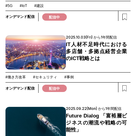
#5G
#IoT
#建設
オンデマンド配信
配信中
2025.10.03(Fri) から1年間配信
IT人材不足時代における
多店舗・多拠点経営企業
のICT戦略とは
#働き方改革
#セキュリティ
#事例
オンデマンド配信
配信中
2025.09.22(Mon) から1年間配信
Future Dialog 「富裕層ビ
ジネスの潮流や戦略の可
能性」