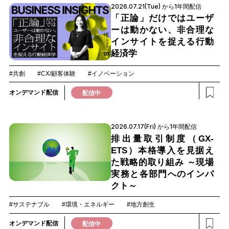
2026.07.21(Tue) から1年間配信
「正論」だけではユーザ
ーは動かない、非合理な
インサイトを捉える行動
経済学
#共創
#CX/顧客体験
#イノベーション
オンデマンド配信
配信中
2026.07.17(Fri) から1年間配信
排出量取引制度（GX-
ETS）本格導入を見据え
た戦略的取り組み ～現場
実務と各部門へのインパ
クト～
#サステナブル
#環境・エネルギー
#地方創生
オンデマンド配信
配信中