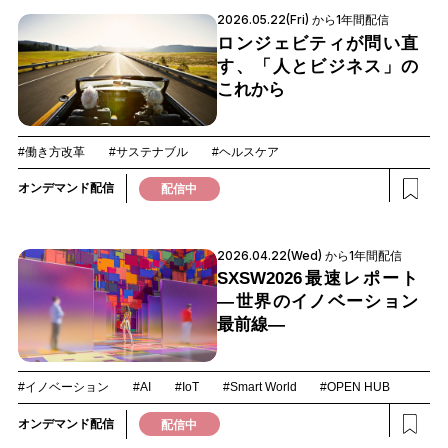
2026.05.22(Fri) から1年間配信
ロンジェビティが問い直
す、「人とビジネス」の
これから
#働き方改革
#サステナブル
#ヘルスケア
オンデマンド配信
配信中
2026.04.22(Wed) から1年間配信
SXSW2026最速レポート
―世界のイノベーション
最前線―
#イノベーション
#AI
#IoT
#Smart World
#OPEN HUB
オンデマンド配信
配信中