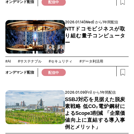
オンデマンド配信
配信中
2026.01.14(Wed) から1年間配信
NTTドコモビジネスが取
り組む量子コンピュータ
ー
#AI
#サステナブル
#セキュリティ
#データ利活用
オンデマンド配信
配信中
2026.01.09(Fri) から1年間配信
SSBJ対応を見据えた脱炭
素戦略 低CO₂電炉鋼材に
よるScope3削減 「企業価
値向上に直結する導入事
例とメリット」