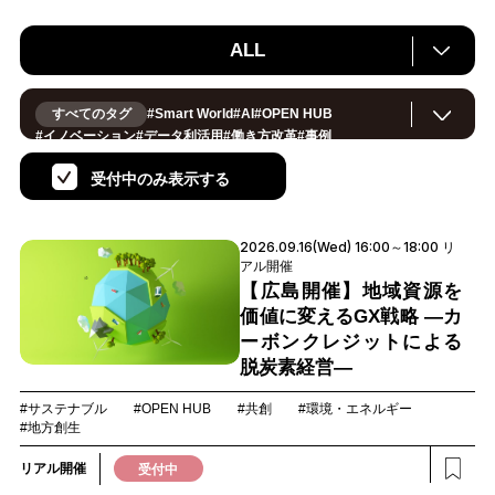
ALL
すべてのタグ
#
Smart World
#
AI
#
OPEN HUB
#
イノベーション
#
データ利活用
#
働き方改革
#
事例
#
サステナブル
#
CX/顧客体験
#
セキュリティ
#
環境・エネルギー
#
IoT
#
メタバース
#
スマートシティ
受付中のみ表示する
#
地方創生
#
製造
#
小売・流通
#
ロボティクス
#
ヘルスケア
#
デジタルツイン
#
5G
#
スマートファクトリー
#
建設
#
共創
#
金融
#
Foodtech
#
モビリティ
#
法規制
2026.09.16(Wed) 16:00～18:00 リ
#
スマートインダストリー
#
音声
#
教育
#
公共
アル開催
#
サプライチェーン
#
孤独
#
宇宙
【広島開催】地域資源を
価値に変えるGX戦略 ―カ
ーボンクレジットによる
脱炭素経営―
#サステナブル
#OPEN HUB
#共創
#環境・エネルギー
#地方創生
リアル開催
受付中