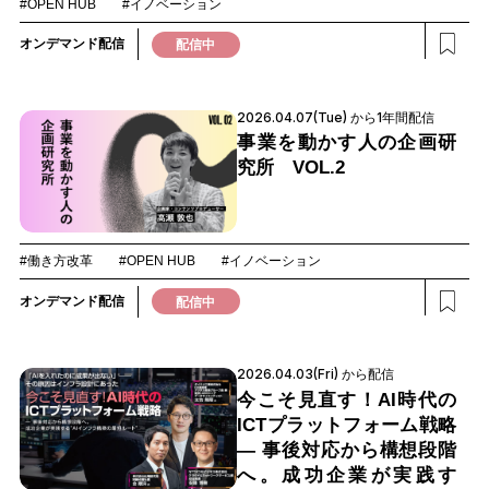
#OPEN HUB
#イノベーション
オンデマンド配信
配信中
2026.04.07(Tue) から1年間配信
事業を動かす人の企画研
究所 VOL.2
#働き方改革
#OPEN HUB
#イノベーション
オンデマンド配信
配信中
2026.04.03(Fri) から配信
今こそ見直す！AI時代の
ICTプラットフォーム戦略
― 事後対応から構想段階
へ。成功企業が実践す