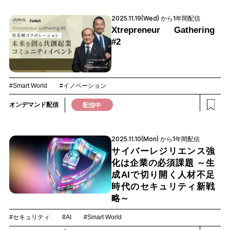
2025.11.19(Wed) から1年間配信
Xtrepreneur Gathering
#2
#Smart World
#イノベーション
オンデマンド配信
配信中
2025.11.10(Mon) から1年間配信
サイバーレジリエンス強
化は企業の必須課題 ～生
成AIで切り開く人材不足
時代のセキュリティ新戦
略～
#セキュリティ
#AI
#Smart World