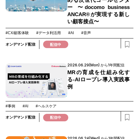
める次世代コールセンタ
ー 〜docomo business
ANCAR®が実現する新し
い顧客接点〜
#CX/顧客体験
#データ利活用
#AI
#音声
オンデマンド配信
配信中
2026.06.29(Mon) から1年間配信
MRの育成を仕組み化す
る‐AIロープレ導入実践事
例
#事例
#AI
#ヘルスケア
オンデマンド配信
配信中
2026.06.24(Wed) から1年間配信