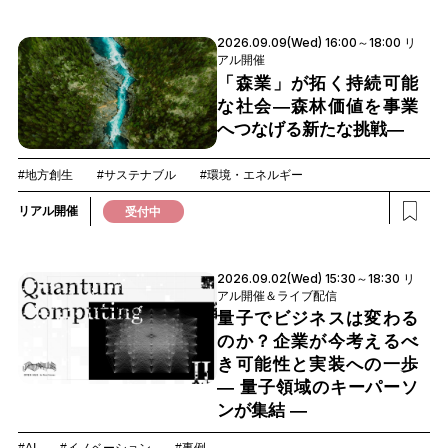
2026.09.09(Wed) 16:00～18:00 リ
アル開催
「森業」が拓く持続可能
な社会―森林価値を事業
へつなげる新たな挑戦―
#地方創生
#サステナブル
#環境・エネルギー
リアル開催
受付中
2026.09.02(Wed) 15:30～18:30 リ
アル開催＆ライブ配信
量子でビジネスは変わる
のか？企業が今考えるべ
き可能性と実装への一歩
― 量子領域のキーパーソ
ンが集結 ―
#AI
#イノベーション
#事例