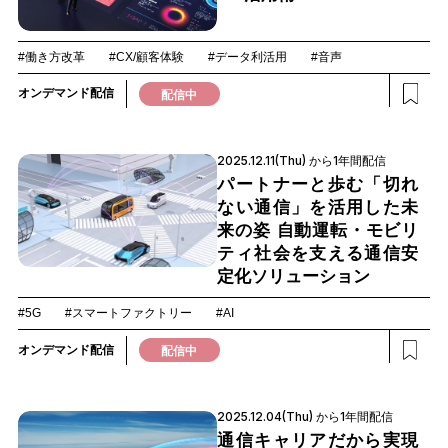
#働き方改革
#CX/顧客体験
#データ利活用
#音声
オンデマンド配信
配信中
2025.12.11(Thu) から1年間配信
パートナーと歩む「切れ
ない通信」を活用した未
来の姿 自動運転・モビリ
ティ社会を支える通信安
定化ソリューション
#5G
#スマートファクトリー
#AI
オンデマンド配信
配信中
2025.12.04(Thu) から1年間配信
通信キャリアだから実現