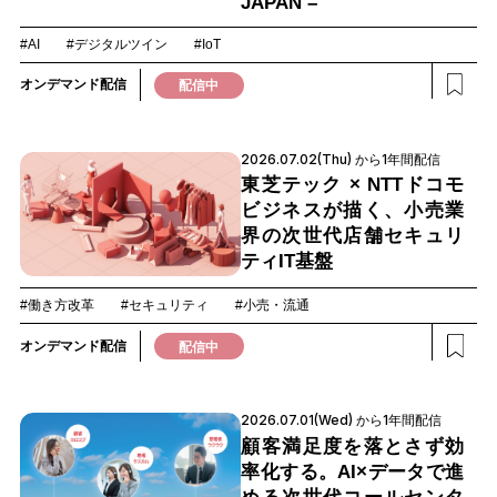
JAPAN –
#AI
#デジタルツイン
#IoT
オンデマンド配信
配信中
2026.07.02(Thu) から1年間配信
東芝テック × NTTドコモ
ビジネスが描く、小売業
界の次世代店舗セキュリ
ティIT基盤
#働き方改革
#セキュリティ
#小売・流通
オンデマンド配信
配信中
2026.07.01(Wed) から1年間配信
顧客満足度を落とさず効
率化する。AI×データで進