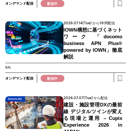
オンデマンド配信
配信中
2026.07.14(Tue) から1年間配信
IOWN構想に基づくネット
ワーク 「docomo
business APN Plus®
powered by IOWN」徹底
解説
#AI
オンデマンド配信
配信中
2026.07.07(Tue) から配信
建設・施設管理DXの最前
線 デジタルツインが変え
る現場と運用 – Cupix
Experience 2026 in