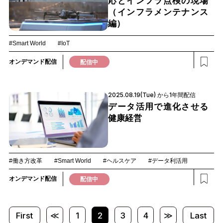
応とインフラ点検の現場
（インフラメンテナンス
編）
#Smart World
#IoT
オンデマンド配信
配信中
2025.08.19(Tue) から1年間配信
データ活用で進化させる
健康経営
#働き方改革
#Smart World
#ヘルスケア
#データ利活用
オンデマンド配信
配信中
First
≪
1
2
3
4
≫
Last