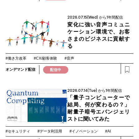
2026.07.15(Wed) から1年間配信
変化に強い音声コミュニ
ケーション環境で、お客
さまのビジネスに貢献す
る
#働き方改革
#CX/顧客体験
#音声
オンデマンド配信
配信中
2026.07.14(Tue) から1年間配信
「量子コンピューターで
結局、何が変わるの？」
耐量子暗号エバンジェリ
ストに聞いてみた
#セキュリティ
#データ利活用
#イノベーション
#AI