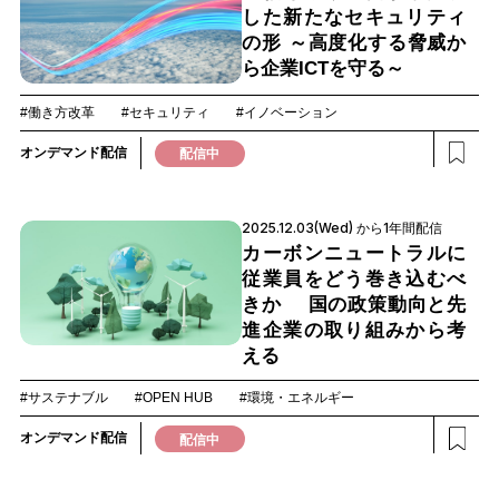
した新たなセキュリティ
の形 ～高度化する脅威か
ら企業ICTを守る～
#働き方改革
#セキュリティ
#イノベーション
オンデマンド配信
配信中
2025.12.03(Wed) から1年間配信
カーボンニュートラルに
従業員をどう巻き込むべ
きか 国の政策動向と先
進企業の取り組みから考
える
#サステナブル
#OPEN HUB
#環境・エネルギー
オンデマンド配信
配信中