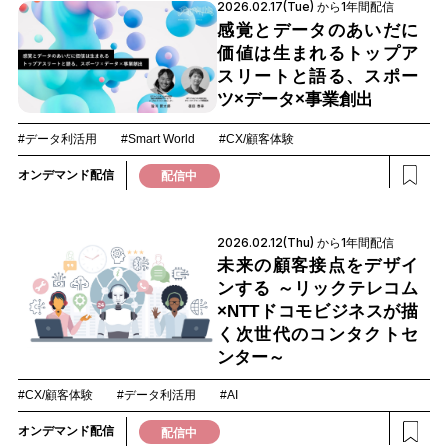
2026.02.17(Tue) から1年間配信
感覚とデータのあいだに
価値は生まれるトップア
スリートと語る、スポー
ツ×データ×事業創出
#データ利活用
#Smart World
#CX/顧客体験
オンデマンド配信
配信中
2026.02.12(Thu) から1年間配信
未来の顧客接点をデザイ
ンする ～リックテレコム
×NTTドコモビジネスが描
く次世代のコンタクトセ
ンター～
#CX/顧客体験
#データ利活用
#AI
オンデマンド配信
配信中