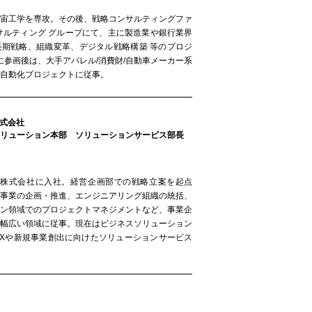
宇宙工学を専攻。その後、戦略コンサルティングファ
サルティング グループにて、主に製造業や銀行業界
長期戦略、組織変革、デジタル戦略構築 等のプロジ
nに参画後は、大手アパレル/消費財/自動車メーカー系
自動化プロジェクトに従事。
株式会社
リューション本部 ソリューションサービス部長
電話株式会社に入社。経営企画部での戦略立案を起点
ス事業の企画・推進、エンジニアリング組織の統括、
ョン領域でのプロジェクトマネジメントなど、事業企
で幅広い領域に従事。現在はビジネスソリューション
DXや新規事業創出に向けたソリューションサービス