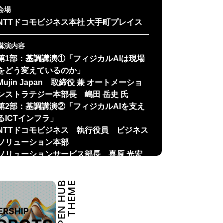
会場
NTTドコモビジネス本社 大手町プレイス
講演内容
第1部：基調講演①「フィジカルAIは現場
をどう変えているのか」
Mujin Japan 取締役 兼 オートメーショ
ンストラテジー本部長 嶋田 岳史 氏
第2部：基調講演②「フィジカルAIを支え
るICTインフラ」
NTTドコモビジネス 執行役員 ビジネス
ソリューション本部
ソリューションサービス部長 喜原 光宏
※講演内容は予告なく変更となる場合がご
ざいます。
OPEN HUB
THEME
参加費
無料