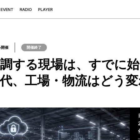
E
V
E
N
T
R
A
D
I
O
P
L
A
Y
E
R
ル開催
開催終了
調する現場は、すでに始
時代、工場・物流はどう