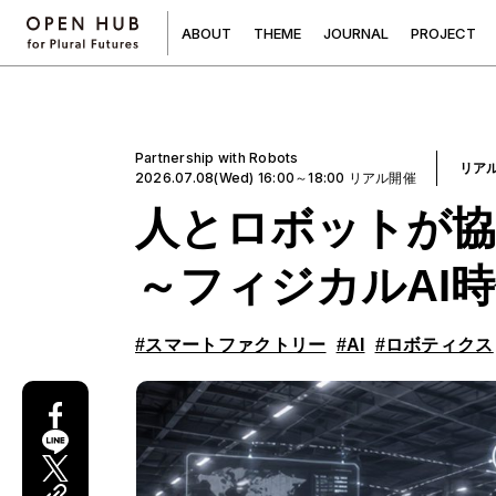
A
B
O
U
T
T
H
E
M
E
J
O
U
R
N
A
L
P
R
O
J
E
C
T
Partnership with Robots
リア
2026.07.08(Wed) 16:00～18:00 リアル開催
人とロボットが協
～フィジカルAI
#スマートファクトリー
#AI
#ロボティクス