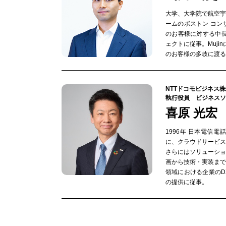
大学、大学院で航空
ームのボストン コン
のお客様に対する中
ェクトに従事。Muji
のお客様の多岐に渡る
NTTドコモビジネス
執行役員 ビジネスソ
喜原 光宏
1996年 日本電信
に、クラウドサービ
さらにはソリューシ
画から技術・実装ま
領域における企業の
の提供に従事。