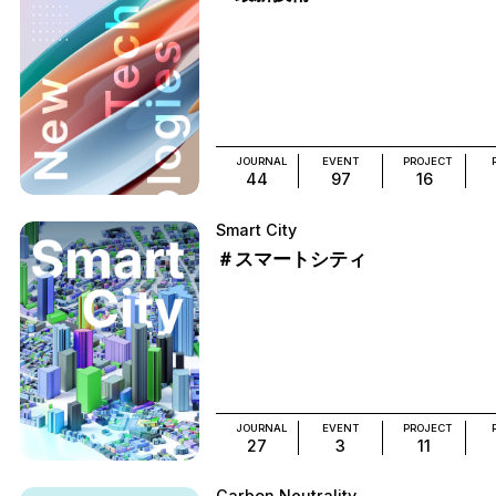
JOURNAL
EVENT
PROJECT
44
97
16
Smart City
＃スマートシティ
JOURNAL
EVENT
PROJECT
27
3
11
Carbon Neutrality