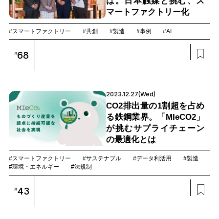
は。日本触媒と挑む、ス
マートファクトリー化
#スマートファクトリー
#共創
#製造
#事例
#AI
68
#
2023.12.27(Wed)
CO2排出量の1割超を占め
る鉄鋼業界。「MIeCO2」
が挑むサプライチェーン
の最適化とは
#スマートファクトリー
#サステナブル
#データ利活用
#製造
#環境・エネルギー
#法規制
43
#