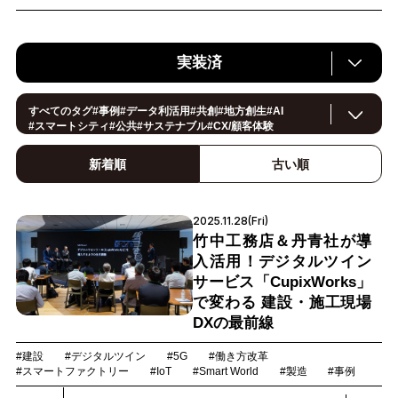
実装済
すべてのタグ
#
事例
#
データ利活用
#
共創
#
地方創生
#
AI
#
スマートシティ
#
公共
#
サステナブル
#
CX/顧客体験
#
ヘルスケア
#
環境・エネルギー
#
働き方改革
#
イノベーション
#
IoT
#
Smart World
#
スマートファクトリー
新着順
古い順
#製造
#
スマートライフ
#
小売・流通
#
法規制
#
ロボティクス
#
建設
#
メタバース
#
5G
#
セキュリティ
#
OPEN HUB
#
教育
#
サプライチェーン
#
金融
#
モビリティ
2025.11.28(Fri)
#
Foodtech
#
デジタルツイン
竹中工務店＆丹青社が導
入活用！デジタルツイン
サービス「CupixWorks」
で変わる 建設・施工現場
DXの最前線
#建設
#デジタルツイン
#5G
#働き方改革
#スマートファクトリー
#IoT
#Smart World
#製造
#事例