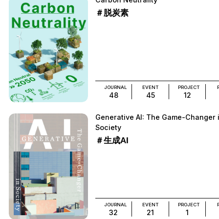
＃脱炭素
JOURNAL
EVENT
PROJECT
48
45
12
Generative AI: The Game-Changer 
Society
＃生成AI
JOURNAL
EVENT
PROJECT
32
21
1