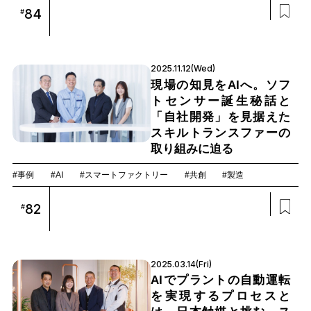
84
#
2025.11.12(Wed)
現場の知見をAIへ。ソフ
トセンサー誕生秘話と
「自社開発」を見据えた
スキルトランスファーの
取り組みに迫る
#事例
#AI
#スマートファクトリー
#共創
#製造
82
#
2025.03.14(Fri)
AIでプラントの自動運転
を実現するプロセスと