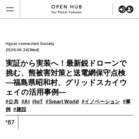
Hyper connected Society
2026.06.24(Wed)
実証から実装へ！最新鋭ドローンで
挑む、熊被害対策と送電網保守点検
―福島県昭和村、グリッドスカイウ
ェイの活用事例―
#公共
#AI
#IoT
#Smart World
#イノベーション
#事
例
#建設
87
#