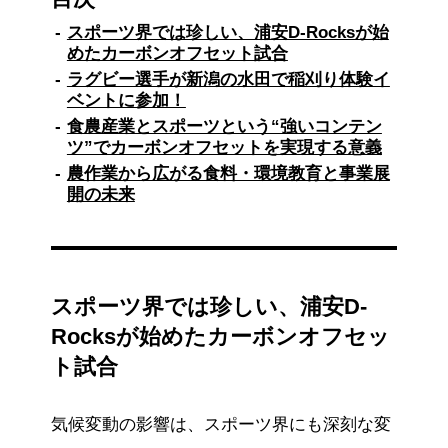
量を相殺する「カーボンオフセット試合」に挑
戦しています。
スポーツ界では珍しい、浦安D-Rocksが始
めたカーボンオフセット試合
新潟県上越市で米栽培を手掛ける株式会社蛍の
ラグビー選手が新潟の水田で稲刈り体験イ
里が、水田由来のGHG排出量を抑える農法によ
ベントに参加！
って創出したカーボンクレジットを、浦安D-
Rocksが購入・活用します。生産者への技術指
食農産業とスポーツという“強いコンテン
導や申請サポートはヤンマーマルシェ株式会社
ツ”でカーボンオフセットを実現する意義
が担当。NTTドコモビジネス株式会社は事業化
農作業から広がる食料・環境教育と事業展
を主導しています。
開の未来
プロジェクトの最大の特徴は、すべてのステー
クホルダーが顔の見える関係を築いているこ
と。9月のある日、浦安D-Rocksの選手が蛍の
里の水田を訪れ、稲刈りを体験。収穫したばか
りの新米のおにぎりも堪能しました。
スポーツ界では珍しい、浦安D-
Rocksが始めたカーボンオフセッ
蛍の里にとっては新たな収益源と地域活性化、
ヤンマーマルシェにとっては食農産業とスポー
ト試合
ツという強いコンテンツの組み合わせによる社
会的インパクトの創出、NTTドコモビジネスに
とってはスポーツの共感の力を活かした環境問
気候変動の影響は、スポーツ界にも深刻な変
題の啓発という、それぞれの価値を実現してい