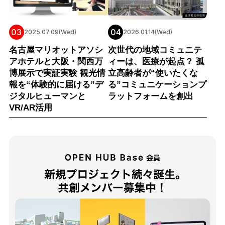
03
04
2025.07.09(Wed)
2026.01.14(Wed)
名古屋マリオットアソシ
次世代の地域コミュニテ
アホテルと大阪・関西万
ィーは、医療が起点？ 孤
博展示で実証実験 観光情
立高齢者が“使いたくな
報を“体験的に届ける”デ
る”コミュニケーションプ
ジタルヒューマンと
ラットフォームを創出
VR/AR活用