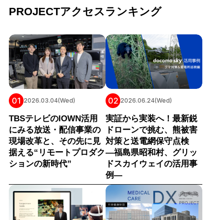
PROJECTアクセスランキング
01
02
2026.03.04(Wed)
2026.06.24(Wed)
TBSテレビのIOWN活用
実証から実装へ！最新鋭
にみる放送・配信事業の
ドローンで挑む、熊被害
現場改革と、その先に見
対策と送電網保守点検
据える“リモートプロダク
―福島県昭和村、グリッ
ションの新時代”
ドスカイウェイの活用事
例―