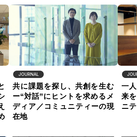
JOURNAL
JOU
と
共に課題を探し、共創を生む
一人
シ
ー“対話”にヒントを求めるメ
来を
え
ディア／コミュニティーの現
ニテ
め
在地