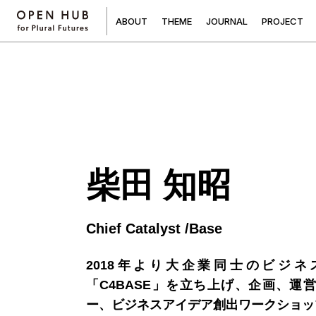
A
B
O
U
T
T
H
E
M
E
J
O
U
R
N
A
L
P
R
O
J
E
C
T
柴田 知昭
Chief Catalyst /Base
2018年より大企業同士のビジ
「C4BASE」を立ち上げ、企画、運
ー、ビジネスアイデア創出ワークショッ