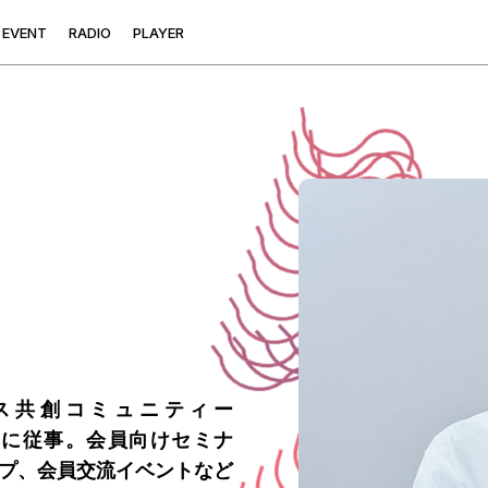
E
V
E
N
T
R
A
D
I
O
P
L
A
Y
E
R
ネス共創コミュニティー
営に従事。会員向けセミナ
プ、会員交流イベントなど